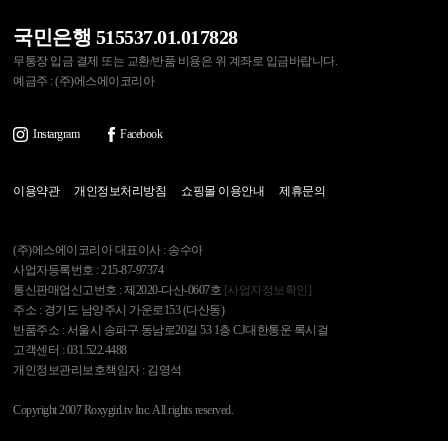
국민은행 515537.01.017828
무통장 입금 결제 또는 교환/반품 비용은 위 계좌로 입금바랍니다.
예금주 : (주)에스에이코리아
Instargram
Facebook
이용약관
개인정보처리방침
쇼핑몰 이용안내
제휴문의
(주)에스에이코리아 대표이사 : 송수아
사업자등록번호 : 215-87-97374
통신판매업신고번호 : 제2020-다산-0607호
[사업자정보확인]
주소 : 경기도 남양주시 가운로153 (다산동)
반품주소 : 서울시 송파구 동남로20길 53 1층 CJ대한통운 록시걸
고객센터 : 031.522.4488
개인정보관리보호책임자 : 김영석
Copyright 2007 Roxygirl.tv Inc. All rights reserved.