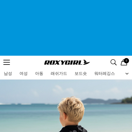
0
로고
메뉴
검색
메뉴
남성
여성
아동
래쉬가드
보드숏
워터레깅스
비치