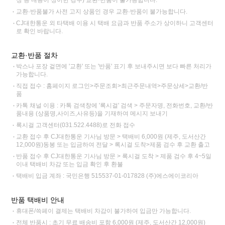
장 등 내용이 상이한 경우) 교환·반품이 불가능합니다.
교환·반품불가 사전 고지 상품인 경우 교환·반품이 불가능합니다.
CJ대한통운 외 타택배 이용 시 택배 요금과 반품 주소가 상이하니 고객센터
로 확인 바랍니다.
교환·반품 절차
박스나 포장 겉면에 '교환' 또는 '반품' 표기 후 보내주시면 보다 빠른 처리가
가능합니다.
직접 접수 : 홈페이지 로그인>주문조회>최근주문내역>주문상세>교환/반
품
카톡 채널 이용 : 카톡 검색창에 '록시걸' 검색 > 주문자명, 전화번호, 교환/반
품내용 (상품명,사이즈,사유등)을 기재하여 메시지 보내기
록시걸 고객센터(031.522.4488)로 전화 접수
교환 접수 후 CJ대한통운 기사님 방문 > 택배비 6,000원 (제주, 도서산간
12,000원)동봉 또는 입금하여 전달 > 록시걸 도착>제품 검수 후 교환 출고
반품 접수 후 CJ대한통운 기사님 방문 > 록시걸 도착 > 제품 검수 후 4~5일
이내 택배비 차감 또는 입금 확인 후 환불
택배비 입금 계좌 : 국민은행 515537-01-017828 (주)에스에이코리아
반품 택배비 안내
휴대폰/쓱페이 결제는 택배비 차감이 불가하여 입금만 가능합니다.
전체 반품시 : 초기 무료 배송비 포함 6,000원 (제주, 도서산간 12,000원)