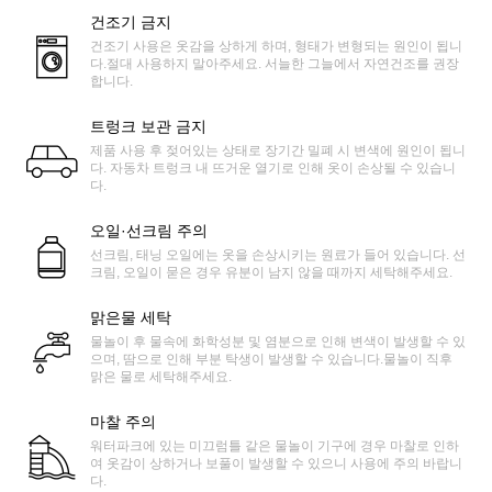
건조기 금지
건조기 사용은 옷감을 상하게 하며, 형태가 변형되는 원인이 됩니
다.절대 사용하지 말아주세요. 서늘한 그늘에서 자연건조를 권장
합니다.
트렁크 보관 금지
제품 사용 후 젖어있는 상태로 장기간 밀폐 시 변색에 원인이 됩니
다. 자동차 트렁크 내 뜨거운 열기로 인해 옷이 손상될 수 있습니
다.
오일·선크림 주의
선크림, 태닝 오일에는 옷을 손상시키는 원료가 들어 있습니다. 선
크림, 오일이 묻은 경우 유분이 남지 않을 때까지 세탁해주세요.
맑은물 세탁
물놀이 후 물속에 화학성분 및 염분으로 인해 변색이 발생할 수 있
으며, 땀으로 인해 부분 탁생이 발생할 수 있습니다.물놀이 직후
맑은 물로 세탁해주세요.
마찰 주의
워터파크에 있는 미끄럼틀 같은 물놀이 기구에 경우 마찰로 인하
여 옷감이 상하거나 보풀이 발생할 수 있으니 사용에 주의 바랍니
다.