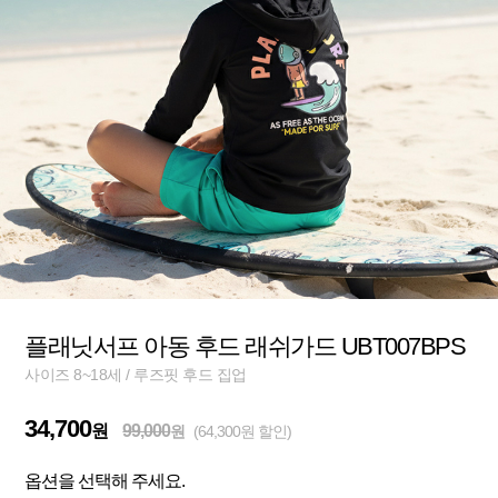
플래닛서프 아동 후드 래쉬가드 UBT007BPS
사이즈 8~18세 / 루즈핏 후드 집업
34,700
원
99,000
원
(64,300원 할인)
옵션을 선택해 주세요.