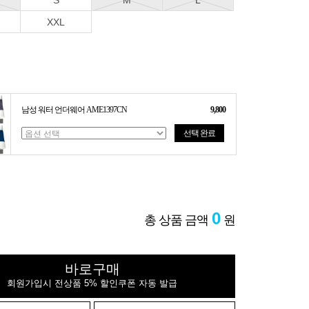
S
M
L
XXL
남성 워터 언더웨어 AME1397CN
9,800
선택 완료
0
총 상품 금액
원
바로구매
회원가입시 전상품 5% 할인쿠폰 자동 발급