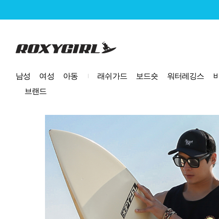
로고
남성
여성
아동
래쉬가드
보드숏
워터레깅스
브랜드