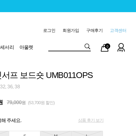
로그인
회원가입
구매후기
고객센터
마이
장바
악세서리
아울렛
0
페이
구니
서프 보드숏 UMB011OPS
2, 36, 38
원
79,000
원
(53,700원 할인)
상품 후기 보기
해 주세요.