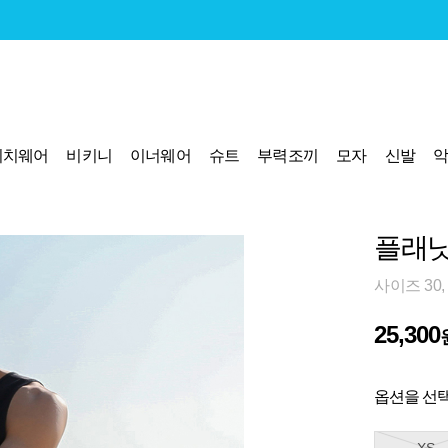
비치웨어
비키니
이너웨어
슈트
부력조끼
모자
신발
플래닛
사이즈 30, 3
25,300
옵션을 선택