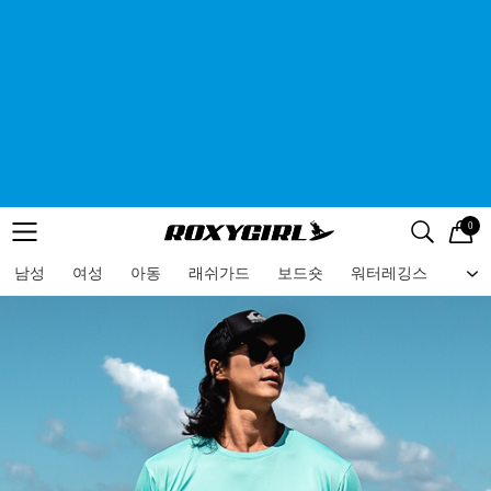
0
로고
메뉴
검색
메뉴
남성
여성
아동
래쉬가드
보드숏
워터레깅스
비치