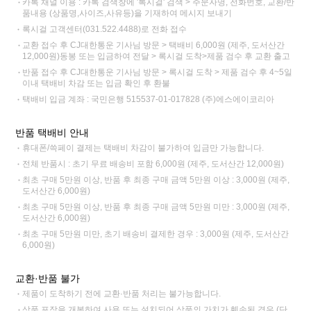
카톡 채널 이용 : 카톡 검색창에 '록시걸' 검색 > 주문자명, 전화번호, 교환/반
품내용 (상품명,사이즈,사유등)을 기재하여 메시지 보내기
록시걸 고객센터(031.522.4488)로 전화 접수
교환 접수 후 CJ대한통운 기사님 방문 > 택배비 6,000원 (제주, 도서산간
12,000원)동봉 또는 입금하여 전달 > 록시걸 도착>제품 검수 후 교환 출고
반품 접수 후 CJ대한통운 기사님 방문 > 록시걸 도착 > 제품 검수 후 4~5일
이내 택배비 차감 또는 입금 확인 후 환불
택배비 입금 계좌 : 국민은행 515537-01-017828 (주)에스에이코리아
반품 택배비 안내
휴대폰/쓱페이 결제는 택배비 차감이 불가하여 입금만 가능합니다.
전체 반품시 : 초기 무료 배송비 포함 6,000원 (제주, 도서산간 12,000원)
최초 구매 5만원 이상, 반품 후 최종 구매 금액 5만원 이상 : 3,000원 (제주,
도서산간 6,000원)
최초 구매 5만원 이상, 반품 후 최종 구매 금액 5만원 미만 : 3,000원 (제주,
도서산간 6,000원)
최초 구매 5만원 미만, 초기 배송비 결제한 경우 : 3,000원 (제주, 도서산간
6,000원)
교환·반품 불가
제품이 도착하기 전에 교환·반품 처리는 불가능합니다.
상품 포장을 개봉하여 사용 또는 설치되어 상품의 가치가 훼손된 경우 (단,