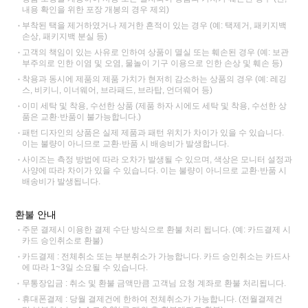
내용 확인을 위한 포장 개봉의 경우 제외)
부착된 택을 제거하였거나 제거한 흔적이 있는 경우 (예: 택제거, 패키지백
손상, 패키지백 분실 등)
고객의 책임이 있는 사유로 인하여 상품이 멸실 또는 훼손된 경우 (예: 보관
부주의로 인한 이염 및 오염, 물놀이 기구 이용으로 인한 손상 및 훼손 등)
착용과 동시에 제품의 제품 가치가 현저히 감소하는 상품의 경우 (예: 레깅
스, 비키니, 이너웨어, 브라패드, 브라탑, 언더웨어 등)
이미 세탁 및 착용, 수선한 상품 (제품 하자 시에도 세탁 및 착용, 수선한 상
품은 교환·반품이 불가능합니다.)
패턴 디자인의 상품은 실제 제품과 패턴 위치가 차이가 있을 수 있습니다.
이는 불량이 아니므로 교환·반품 시 배송비가 발생합니다.
사이즈는 측정 방법에 따라 오차가 발생될 수 있으며, 색상은 모니터 설정과
사양에 따라 차이가 있을 수 있습니다. 이는 불량이 아니므로 교환·반품 시
배송비가 발생됩니다.
환불 안내
주문 결제시 이용한 결제 수단 방식으로 환불 처리 됩니다. (예: 카드결제 시
카드 승인취소로 환불)
카드결제 : 전체취소 또는 부분취소가 가능합니다. 카드 승인취소는 카드사
에 따라 1~3일 소요될 수 있습니다.
무통장입금 : 취소 및 환불 금액만큼 고객님 요청 계좌로 환불 처리됩니다.
휴대폰결제 : 당월 결제건에 한하여 전체취소가 가능합니다. (전월결제건