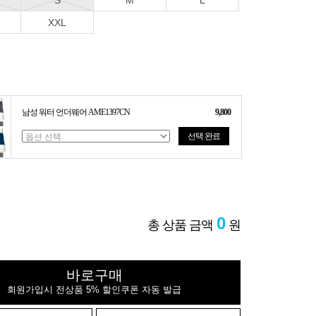
S
M
L
XXL
남성 워터 언더웨어 AME1397CN
9,800
선택 완료
0
총 상품 금액
원
바로구매
회원가입시 전상품 5% 할인쿠폰 자동 발급