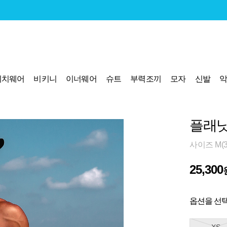
비치웨어
비키니
이너웨어
슈트
부력조끼
모자
신발
플래닛
사이즈 M(32
25,300
옵션을 선택