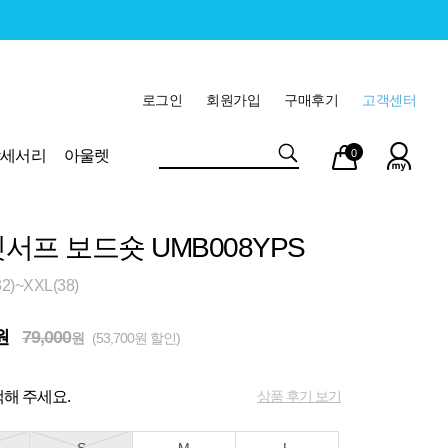
로그인
회원가입
구매후기
고객센터
마이
장바
악세서리
아울렛
0
페이
구니
서프 보드숏 UMB008YPS
)~XXL(38)
원
79,000
원
(53,700원 할인)
상품 후기 보기
해 주세요.