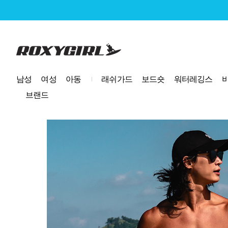
로고
남성
여성
아동
래쉬가드
보드숏
워터레깅스
브랜드