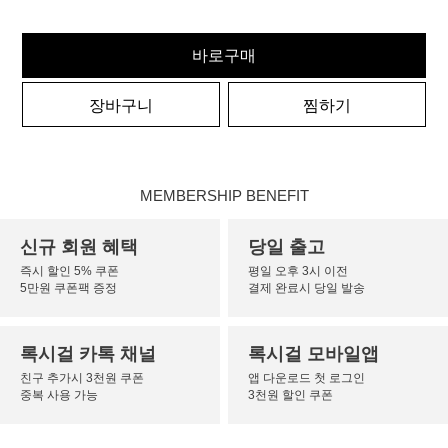
바로구매
장바구니
찜하기
MEMBERSHIP BENEFIT
신규 회원 혜택
당일 출고
즉시 할인 5% 쿠폰
평일 오후 3시 이전
5만원 쿠폰팩 증정
결제 완료시 당일 발송
록시걸 카톡 채널
록시걸 모바일앱
친구 추가시 3천원 쿠폰
앱 다운로드 첫 로그인
중복 사용 가능
3천원 할인 쿠폰