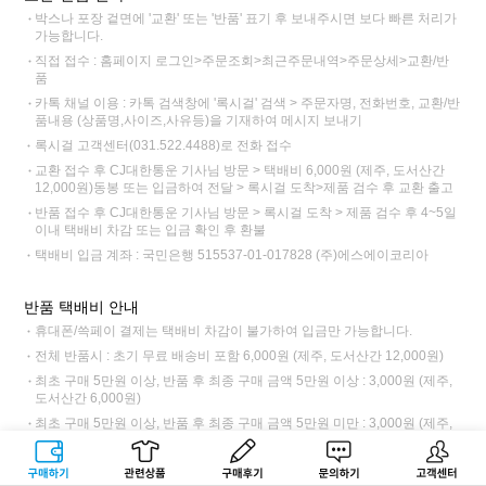
박스나 포장 겉면에 '교환' 또는 '반품' 표기 후 보내주시면 보다 빠른 처리가
가능합니다.
직접 접수 : 홈페이지 로그인>주문조회>최근주문내역>주문상세>교환/반
품
카톡 채널 이용 : 카톡 검색창에 '록시걸' 검색 > 주문자명, 전화번호, 교환/반
품내용 (상품명,사이즈,사유등)을 기재하여 메시지 보내기
록시걸 고객센터(031.522.4488)로 전화 접수
교환 접수 후 CJ대한통운 기사님 방문 > 택배비 6,000원 (제주, 도서산간
12,000원)동봉 또는 입금하여 전달 > 록시걸 도착>제품 검수 후 교환 출고
반품 접수 후 CJ대한통운 기사님 방문 > 록시걸 도착 > 제품 검수 후 4~5일
이내 택배비 차감 또는 입금 확인 후 환불
택배비 입금 계좌 : 국민은행 515537-01-017828 (주)에스에이코리아
반품 택배비 안내
휴대폰/쓱페이 결제는 택배비 차감이 불가하여 입금만 가능합니다.
전체 반품시 : 초기 무료 배송비 포함 6,000원 (제주, 도서산간 12,000원)
최초 구매 5만원 이상, 반품 후 최종 구매 금액 5만원 이상 : 3,000원 (제주,
도서산간 6,000원)
최초 구매 5만원 이상, 반품 후 최종 구매 금액 5만원 미만 : 3,000원 (제주,
도서산간 6,000원)
최초 구매 5만원 미만, 초기 배송비 결제한 경우 : 3,000원 (제주, 도서산간
구매하기
관련상품
상품후기
문의하기
고객센터
6,000원)