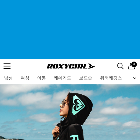
0
로고
메뉴
검색
메뉴
남성
여성
아동
래쉬가드
보드숏
워터레깅스
비치