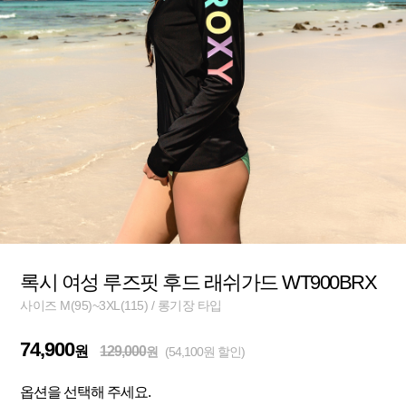
록시 여성 루즈핏 후드 래쉬가드 WT900BRX
사이즈 M(95)~3XL(115) / 롱기장 타입
74,900
원
129,000
원
(54,100원 할인)
옵션을 선택해 주세요.