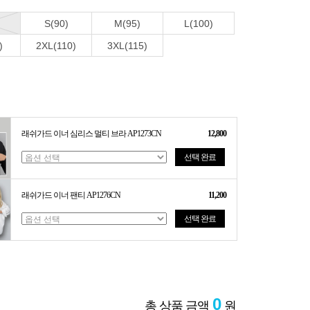
S(90)
M(95)
L(100)
)
2XL(110)
3XL(115)
래쉬가드 이너 심리스 멀티 브라 AP1273CN
12,800
선택 완료
래쉬가드 이너 팬티 AP1276CN
11,200
선택 완료
0
총 상품 금액
원