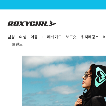
로고
남성
여성
아동
래쉬가드
보드숏
워터레깅스
브랜드