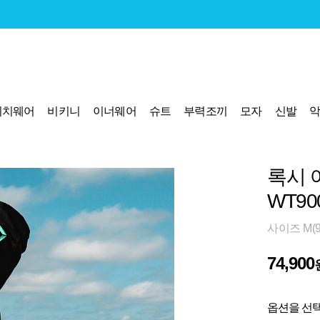
비치웨어
비키니
이너웨어
슈트
부력조끼
모자
신발
록시 
WT90
사이즈 M(95
74,900
옵션을 선택