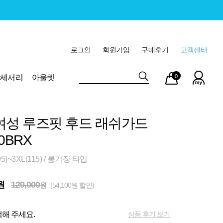
로그인
회원가입
구매후기
고객센터
마이
장바
악세서리
아울렛
0
페이
구니
여성 루즈핏 후드 래쉬가드
0BRX
)~3XL(115) / 롱기장 타입
원
129,000
원
(54,100원 할인)
상품 후기 보기
해 주세요.