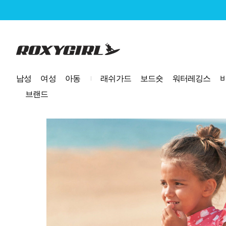
로고
남성
여성
아동
래쉬가드
보드숏
워터레깅스
브랜드