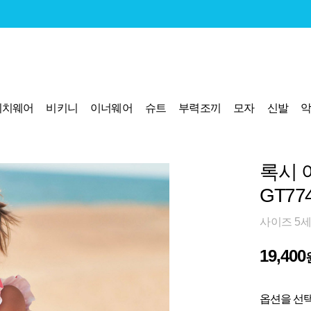
비치웨어
비키니
이너웨어
슈트
부력조끼
모자
신발
록시 
GT77
사이즈 5세
19,400
옵션을 선택