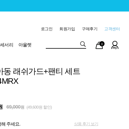
로그인
회원가입
구매후기
고객센터
마이
장바
악세서리
아울렛
0
페이
구니
아동 래쉬가드+팬티 세트
4MRX
원
69,000
원
(49,600원 할인)
상품 후기 보기
해 주세요.