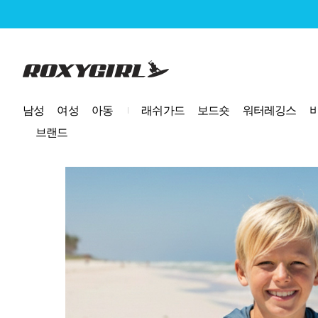
로고
남성
여성
아동
래쉬가드
보드숏
워터레깅스
브랜드