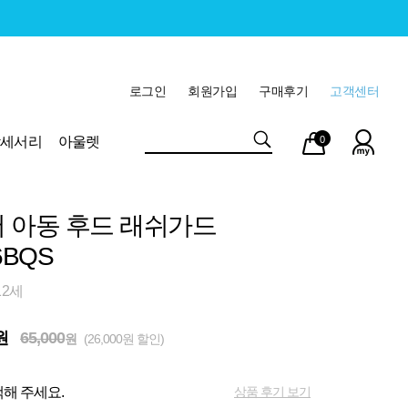
로그인
회원가입
구매후기
고객센터
마이
장바
악세서리
아울렛
0
페이
구니
 아동 후드 래쉬가드
6BQS
12세
원
65,000
원
(26,000원 할인)
상품 후기 보기
해 주세요.