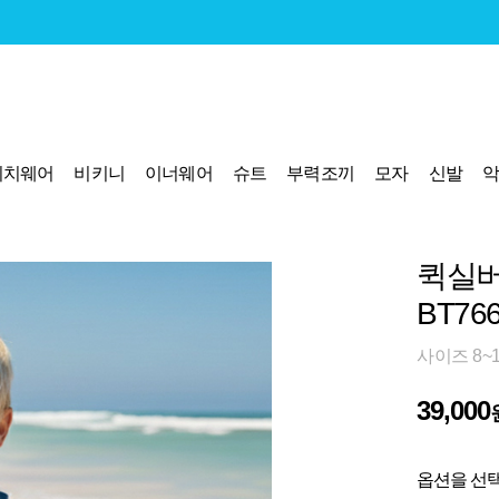
비치웨어
비키니
이너웨어
슈트
부력조끼
모자
신발
퀵실버
BT76
사이즈 8~
39,000
옵션을 선택