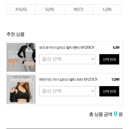
XS(25)
S(26)
M(27)
L(28)
추천 상품
보드숏 이너 심리스 멀티 팬티 AP1293CN
6,200
선택 완료
래쉬가드 이너 심리스 멀티 브라 AP1272CN
15,800
선택 완료
0
총 상품 금액
원