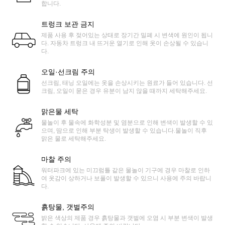
합니다.
트렁크 보관 금지
제품 사용 후 젖어있는 상태로 장기간 밀폐 시 변색에 원인이 됩니
다. 자동차 트렁크 내 뜨거운 열기로 인해 옷이 손상될 수 있습니
다.
오일·선크림 주의
선크림, 태닝 오일에는 옷을 손상시키는 원료가 들어 있습니다. 선
크림, 오일이 묻은 경우 유분이 남지 않을 때까지 세탁해주세요.
맑은물 세탁
물놀이 후 물속에 화학성분 및 염분으로 인해 변색이 발생할 수 있
으며, 땀으로 인해 부분 탁생이 발생할 수 있습니다.물놀이 직후
맑은 물로 세탁해주세요.
마찰 주의
워터파크에 있는 미끄럼틀 같은 물놀이 기구에 경우 마찰로 인하
여 옷감이 상하거나 보풀이 발생할 수 있으니 사용에 주의 바랍니
다.
흙탕물, 갯벌주의
밝은 색상의 제품 경우 흙탕물과 갯벌에 오염 시 부분 변색이 발생