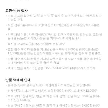
교환·반품 절차
박스나 포장 겉면에 '교환' 또는 '반품' 표기 후 보내주시면 보다 빠른 처리가
가능합니다.
직접 접수 : 홈페이지 로그인>주문조회>최근주문내역>주문상세>교환/반
품
카톡 채널 이용 : 카톡 검색창에 '록시걸' 검색 > 주문자명, 전화번호, 교환/반
품내용 (상품명,사이즈,사유등)을 기재하여 메시지 보내기
록시걸 고객센터(031.522.4488)로 전화 접수
교환 접수 후 CJ대한통운 기사님 방문 > 택배비 6,000원 (제주, 도서산간
12,000원)동봉 또는 입금하여 전달 > 록시걸 도착>제품 검수 후 교환 출고
반품 접수 후 CJ대한통운 기사님 방문 > 록시걸 도착 > 제품 검수 후 4~5일
이내 택배비 차감 또는 입금 확인 후 환불
택배비 입금 계좌 : 국민은행 515537-01-017828 (주)에스에이코리아
반품 택배비 안내
휴대폰/쓱페이 결제는 택배비 차감이 불가하여 입금만 가능합니다.
전체 반품시 : 초기 무료 배송비 포함 6,000원 (제주, 도서산간 12,000원)
최초 구매 5만원 이상, 반품 후 최종 구매 금액 5만원 이상 : 3,000원 (제주,
도서산간 6,000원)
최초 구매 5만원 이상, 반품 후 최종 구매 금액 5만원 미만 : 3,000원 (제주,