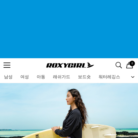
0
로고
메뉴
검색
메뉴
남성
여성
아동
래쉬가드
보드숏
워터레깅스
비치