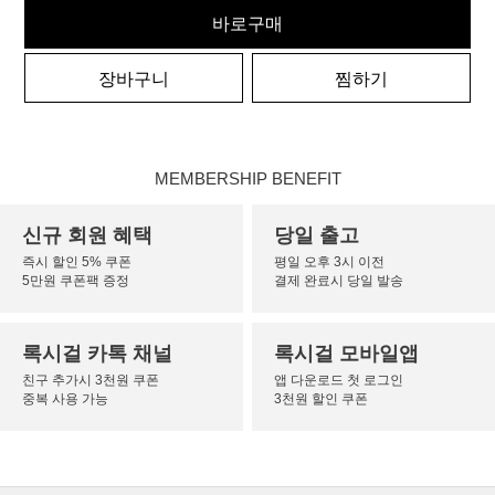
바로구매
장바구니
찜하기
MEMBERSHIP BENEFIT
신규 회원 혜택
당일 출고
즉시 할인 5% 쿠폰
평일 오후 3시 이전
5만원 쿠폰팩 증정
결제 완료시 당일 발송
록시걸 카톡 채널
록시걸 모바일앱
친구 추가시 3천원 쿠폰
앱 다운로드 첫 로그인
중복 사용 가능
3천원 할인 쿠폰