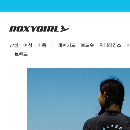
로고
남성
여성
아동
래쉬가드
보드숏
워터레깅스
브랜드