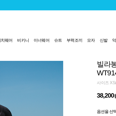
비치웨어
비키니
이너웨어
슈트
부력조끼
모자
신발
빌라봉
WT91
사이즈 XS(8
38,200
옵션을 선택