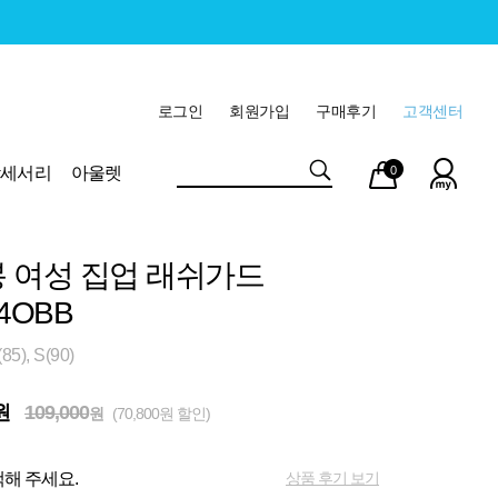
로그인
회원가입
구매후기
고객센터
마이
장바
악세서리
아울렛
0
페이
구니
 여성 집업 래쉬가드
4OBB
5), S(90)
원
109,000
원
(70,800원 할인)
상품 후기 보기
해 주세요.