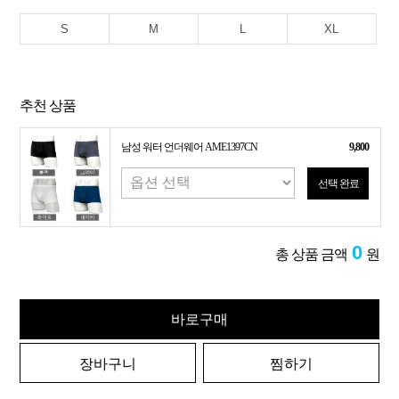
S
M
L
XL
추천 상품
남성 워터 언더웨어 AME1397CN
9,800
선택 완료
0
총 상품 금액
원
바로구매
장바구니
찜하기