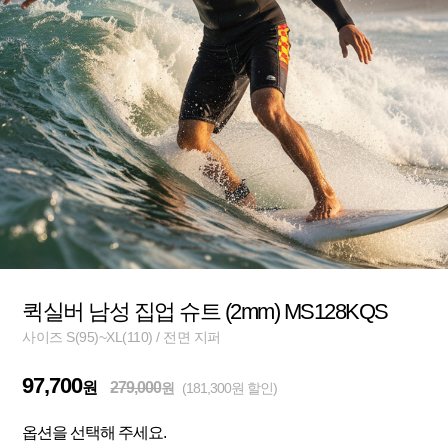
퀵실버 남성 집업 슈트 (2mm) MS128KQS
사이즈 S(95)~XL(110) / 전면 지퍼
97,700
원
279,000
원
(181,300원 할인)
옵션을 선택해 주세요.