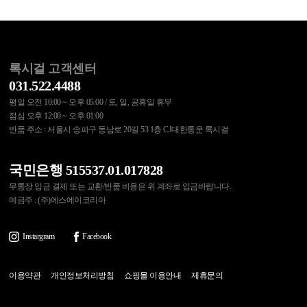
록시걸 고객센터
031.522.4488
평일 오전 10:00 ~ 오후 05:00 / 토, 일, 공휴일 휴무
점심 오후 12:00 ~ 오후 01:00
반품 주소 : 서울시 송파구 동남로 20길 53 1층 CJ대한통운 록시걸
국민은행 515537.01.017828
무통장 입금 결제 또는 교환/반품 비용은 위 계좌로 입금바랍니다.
예금주 : (주)에스에이코리아
Instargram
Facebook
이용약관
개인정보처리방침
쇼핑몰 이용안내
제휴문의