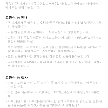
착용 전(택 제거 전) 제품 수령일로부터 7일 이내, 고객센터 또는 마이페이지
에서 직접 신청 가능합니다.
교환·반품 안내
택 제거와 제품 훼손 없이 CJ대한통운 택배로 3일 이내에 발송해주셔야 처
리 가능합니다.
교환/반품 접수 후 7일 이내 미도착시 자동으로 신청 철회됩니다.
교환의 경우 동일한 상품의 사이즈 교환만 가능합니다. (맞교환 불가 / 재고
품절시 반품만 가능)
최초 수령한 그대로가 아닌 일부 상품만 발송하는 경우 (사은품, 패키지, 포
장 등 내용이 상이한 경우) 교환·반품이 불가능합니다.
교환·반품불가 사전 고지 상품인 경우 교환·반품이 불가능합니다.
CJ대한통운 외 타택배 이용 시 택배 요금과 반품 주소가 상이하니 고객센터
로 확인 바랍니다.
교환·반품 절차
박스나 포장 겉면에 '교환' 또는 '반품' 표기 후 보내주시면 보다 빠른 처리가
가능합니다.
직접 접수 : 홈페이지 로그인>주문조회>최근주문내역>주문상세>교환/반
품
카톡 채널 이용 : 카톡 검색창에 '록시걸' 검색 > 주문자명, 전화번호, 교환/반
품내용 (상품명,사이즈,사유등)을 기재하여 메시지 보내기