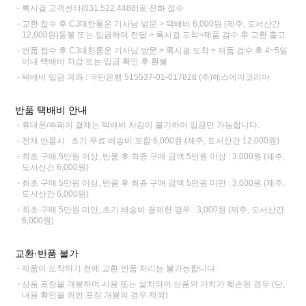
록시걸 고객센터(031.522.4488)로 전화 접수
교환 접수 후 CJ대한통운 기사님 방문 > 택배비 6,000원 (제주, 도서산간
12,000원)동봉 또는 입금하여 전달 > 록시걸 도착>제품 검수 후 교환 출고
반품 접수 후 CJ대한통운 기사님 방문 > 록시걸 도착 > 제품 검수 후 4~5일
이내 택배비 차감 또는 입금 확인 후 환불
택배비 입금 계좌 : 국민은행 515537-01-017828 (주)에스에이코리아
반품 택배비 안내
휴대폰/쓱페이 결제는 택배비 차감이 불가하여 입금만 가능합니다.
전체 반품시 : 초기 무료 배송비 포함 6,000원 (제주, 도서산간 12,000원)
최초 구매 5만원 이상, 반품 후 최종 구매 금액 5만원 이상 : 3,000원 (제주,
도서산간 6,000원)
최초 구매 5만원 이상, 반품 후 최종 구매 금액 5만원 미만 : 3,000원 (제주,
도서산간 6,000원)
최초 구매 5만원 미만, 초기 배송비 결제한 경우 : 3,000원 (제주, 도서산간
6,000원)
교환·반품 불가
제품이 도착하기 전에 교환·반품 처리는 불가능합니다.
상품 포장을 개봉하여 사용 또는 설치되어 상품의 가치가 훼손된 경우 (단,
내용 확인을 위한 포장 개봉의 경우 제외)