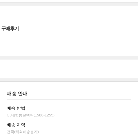
구매후기
배송 안내
배송 방법
CJ대한통운택배(1588-1255)
배송 지역
전국(해외배송불가)