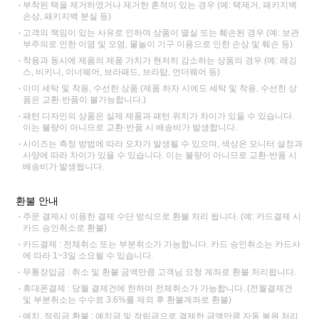
부착된 택을 제거하였거나 제거한 흔적이 있는 경우 (예: 택제거, 패키지백
손상, 패키지백 분실 등)
고객의 책임이 있는 사유로 인하여 상품이 멸실 또는 훼손된 경우 (예: 보관
부주의로 인한 이염 및 오염, 물놀이 기구 이용으로 인한 손상 및 훼손 등)
착용과 동시에 제품의 제품 가치가 현저히 감소하는 상품의 경우 (예: 레깅
스, 비키니, 이너웨어, 브라패드, 브라탑, 언더웨어 등)
이미 세탁 및 착용, 수선한 상품 (제품 하자 시에도 세탁 및 착용, 수선한 상
품은 교환·반품이 불가능합니다.)
패턴 디자인의 상품은 실제 제품과 패턴 위치가 차이가 있을 수 있습니다.
이는 불량이 아니므로 교환·반품 시 배송비가 발생합니다.
사이즈는 측정 방법에 따라 오차가 발생될 수 있으며, 색상은 모니터 설정과
사양에 따라 차이가 있을 수 있습니다. 이는 불량이 아니므로 교환·반품 시
배송비가 발생됩니다.
환불 안내
주문 결제시 이용한 결제 수단 방식으로 환불 처리 됩니다. (예: 카드결제 시
카드 승인취소로 환불)
카드결제 : 전체취소 또는 부분취소가 가능합니다. 카드 승인취소는 카드사
에 따라 1~3일 소요될 수 있습니다.
무통장입금 : 취소 및 환불 금액만큼 고객님 요청 계좌로 환불 처리됩니다.
휴대폰결제 : 당월 결제건에 한하여 전체취소가 가능합니다. (전월결제건
및 부분취소는 수수료 3.6%를 제외 후 환불계좌로 환불)
예치, 적립금 환불 : 예치금 및 적립금으로 결제한 금액만큼 자동 복원 처리