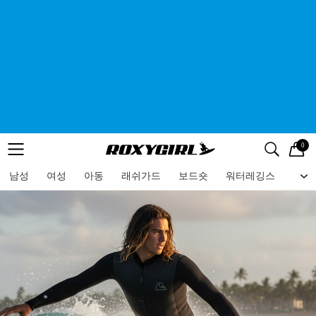
0
로고
메뉴
검색
메뉴
남성
여성
아동
래쉬가드
보드숏
워터레깅스
비치