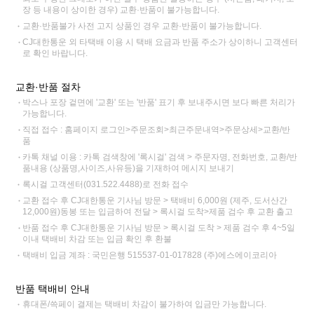
장 등 내용이 상이한 경우) 교환·반품이 불가능합니다.
교환·반품불가 사전 고지 상품인 경우 교환·반품이 불가능합니다.
CJ대한통운 외 타택배 이용 시 택배 요금과 반품 주소가 상이하니 고객센터
로 확인 바랍니다.
교환·반품 절차
박스나 포장 겉면에 '교환' 또는 '반품' 표기 후 보내주시면 보다 빠른 처리가
가능합니다.
직접 접수 : 홈페이지 로그인>주문조회>최근주문내역>주문상세>교환/반
품
카톡 채널 이용 : 카톡 검색창에 '록시걸' 검색 > 주문자명, 전화번호, 교환/반
품내용 (상품명,사이즈,사유등)을 기재하여 메시지 보내기
록시걸 고객센터(031.522.4488)로 전화 접수
교환 접수 후 CJ대한통운 기사님 방문 > 택배비 6,000원 (제주, 도서산간
12,000원)동봉 또는 입금하여 전달 > 록시걸 도착>제품 검수 후 교환 출고
반품 접수 후 CJ대한통운 기사님 방문 > 록시걸 도착 > 제품 검수 후 4~5일
이내 택배비 차감 또는 입금 확인 후 환불
택배비 입금 계좌 : 국민은행 515537-01-017828 (주)에스에이코리아
반품 택배비 안내
휴대폰/쓱페이 결제는 택배비 차감이 불가하여 입금만 가능합니다.