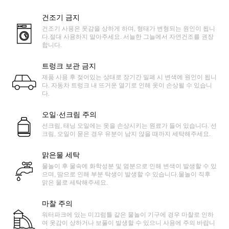
건조기 금지
건조기 사용은 옷감을 상하게 하며, 형태가 변형되는 원인이 됩니
다.절대 사용하지 말아주세요. 서늘한 그늘에서 자연건조를 권장
합니다.
트렁크 보관 금지
제품 사용 후 젖어있는 상태로 장기간 밀폐 시 변색에 원인이 됩니
다. 자동차 트렁크 내 뜨거운 열기로 인해 옷이 손상될 수 있습니
다.
오일·선크림 주의
선크림, 태닝 오일에는 옷을 손상시키는 원료가 들어 있습니다. 선
크림, 오일이 묻은 경우 유분이 남지 않을 때까지 세탁해주세요.
맑은물 세탁
물놀이 후 물속에 화학성분 및 염분으로 인해 변색이 발생할 수 있
으며, 땀으로 인해 부분 탁생이 발생할 수 있습니다.물놀이 직후
맑은 물로 세탁해주세요.
마찰 주의
워터파크에 있는 미끄럼틀 같은 물놀이 기구에 경우 마찰로 인하
여 옷감이 상하거나 보풀이 발생할 수 있으니 사용에 주의 바랍니