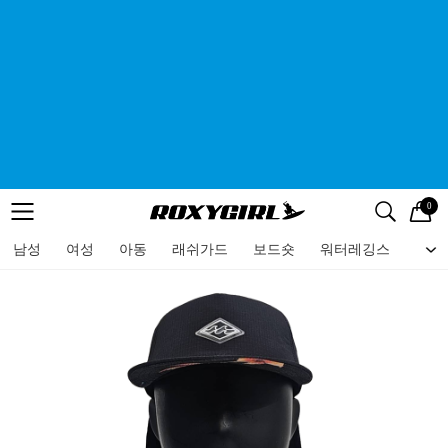
0
로고
메뉴
검색
메뉴
남성
여성
아동
래쉬가드
보드숏
워터레깅스
비치