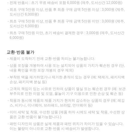
전체 반품시 : 초기 무료 배송비 포함 6,000원 (제주, 도서산간 12,000원)
최초 구매 5만원 이상, 반품 후 최종 구매 금액 5만원 이상 : 3,000원 (제주,
도서산간 6,000원)
최초 구매 5만원 이상, 반품 후 최종 구매 금액 5만원 미만 : 3,000원 (제주,
도서산간 6,000원)
최초 구매 5만원 미만, 초기 배송비 결제한 경우 : 3,000원 (제주, 도서산간
6,000원)
교환·반품 불가
제품이 도착하기 전에 교환·반품 처리는 불가능합니다.
상품 포장을 개봉하여 사용 또는 설치되어 상품의 가치가 훼손된 경우 (단,
내용 확인을 위한 포장 개봉의 경우 제외)
부착된 택을 제거하였거나 제거한 흔적이 있는 경우 (예: 택제거, 패키지백
손상, 패키지백 분실 등)
고객의 책임이 있는 사유로 인하여 상품이 멸실 또는 훼손된 경우 (예: 보관
부주의로 인한 이염 및 오염, 물놀이 기구 이용으로 인한 손상 및 훼손 등)
착용과 동시에 제품의 제품 가치가 현저히 감소하는 상품의 경우 (예: 레깅
스, 비키니, 이너웨어, 브라패드, 브라탑, 언더웨어 등)
이미 세탁 및 착용, 수선한 상품 (제품 하자 시에도 세탁 및 착용, 수선한 상
품은 교환·반품이 불가능합니다.)
패턴 디자인의 상품은 실제 제품과 패턴 위치가 차이가 있을 수 있습니다.
이는 불량이 아니므로 교환·반품 시 배송비가 발생합니다.