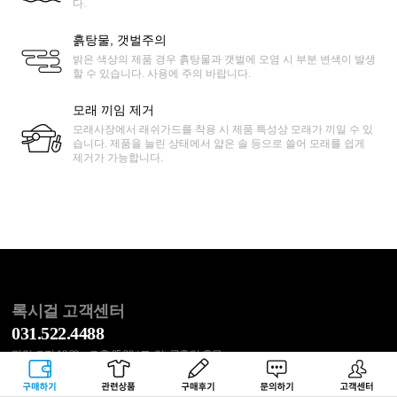
다.
흙탕물, 갯벌주의
밝은 색상의 제품 경우 흙탕물과 갯벌에 오염 시 부분 변색이 발생
할 수 있습니다. 사용에 주의 바랍니다.
모래 끼임 제거
모래사장에서 래쉬가드를 착용 시 제품 특성상 모래가 끼일 수 있
습니다. 제품을 늘린 상태에서 얇은 솔 등으로 쓸어 모래를 쉽게
제거가 가능합니다.
록시걸 고객센터
031.522.4488
평일 오전 10:00 ~ 오후 05:00 / 토, 일, 공휴일 휴무
점심 오후 12:00 ~ 오후 01:00
구매하기
관련상품
상품후기
문의하기
고객센터
반품 주소 : 서울시 송파구 동남로 20길 53 1층 CJ대한통운 록시걸