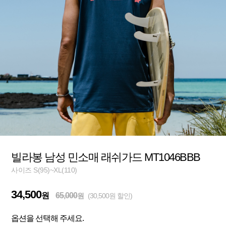
빌라봉 남성 민소매 래쉬가드 MT1046BBB
사이즈 S(95)~XL(110)
34,500
원
65,000
원
(30,500원 할인)
옵션을 선택해 주세요.