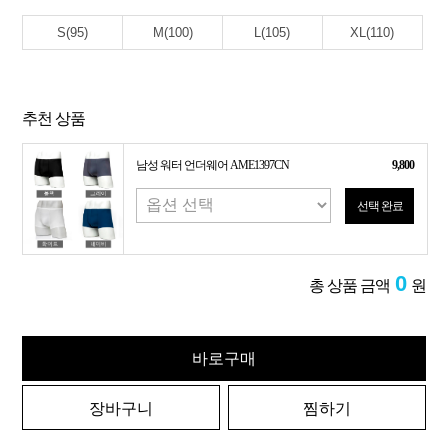
S(95)
M(100)
L(105)
XL(110)
추천 상품
남성 워터 언더웨어 AME1397CN
9,800
선택 완료
0
총 상품 금액
원
바로구매
장바구니
찜하기