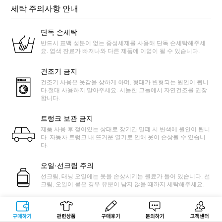
세탁 주의사항 안내
단독 손세탁
반드시 표백 성분이 없는 중성세제를 사용해 단독 손세탁해주세
요. 염색 잔료가 빠져나와 다른 제품에 이염이 될 수 있습니다.
건조기 금지
건조기 사용은 옷감을 상하게 하며, 형태가 변형되는 원인이 됩니
다.절대 사용하지 말아주세요. 서늘한 그늘에서 자연건조를 권장
합니다.
트렁크 보관 금지
제품 사용 후 젖어있는 상태로 장기간 밀폐 시 변색에 원인이 됩니
다. 자동차 트렁크 내 뜨거운 열기로 인해 옷이 손상될 수 있습니
다.
오일·선크림 주의
선크림, 태닝 오일에는 옷을 손상시키는 원료가 들어 있습니다. 선
크림, 오일이 묻은 경우 유분이 남지 않을 때까지 세탁해주세요.
맑은물 세탁
구매하기
관련상품
상품후기
문의하기
고객센터
물놀이 후 물속에 화학성분 및 염분으로 인해 변색이 발생할 수 있