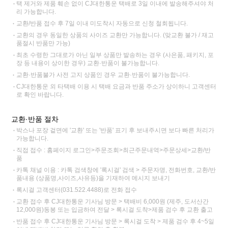
택 제거와 제품 훼손 없이 CJ대한통운 택배로 3일 이내에 발송해주셔야 처
리 가능합니다.
교환/반품 접수 후 7일 이내 미도착시 자동으로 신청 철회됩니다.
교환의 경우 동일한 상품의 사이즈 교환만 가능합니다. (맞교환 불가 / 재고
품절시 반품만 가능)
최초 수령한 그대로가 아닌 일부 상품만 발송하는 경우 (사은품, 패키지, 포
장 등 내용이 상이한 경우) 교환·반품이 불가능합니다.
교환·반품불가 사전 고지 상품인 경우 교환·반품이 불가능합니다.
CJ대한통운 외 타택배 이용 시 택배 요금과 반품 주소가 상이하니 고객센터
로 확인 바랍니다.
교환·반품 절차
박스나 포장 겉면에 '교환' 또는 '반품' 표기 후 보내주시면 보다 빠른 처리가
가능합니다.
직접 접수 : 홈페이지 로그인>주문조회>최근주문내역>주문상세>교환/반
품
카톡 채널 이용 : 카톡 검색창에 '록시걸' 검색 > 주문자명, 전화번호, 교환/반
품내용 (상품명,사이즈,사유등)을 기재하여 메시지 보내기
록시걸 고객센터(031.522.4488)로 전화 접수
교환 접수 후 CJ대한통운 기사님 방문 > 택배비 6,000원 (제주, 도서산간
12,000원)동봉 또는 입금하여 전달 > 록시걸 도착>제품 검수 후 교환 출고
반품 접수 후 CJ대한통운 기사님 방문 > 록시걸 도착 > 제품 검수 후 4~5일