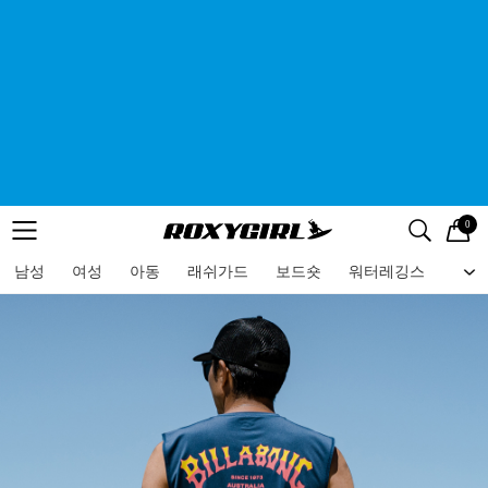
0
로고
메뉴
검색
메뉴
남성
여성
아동
래쉬가드
보드숏
워터레깅스
비치