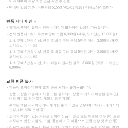
이내 택배비 차감 또는 입금 확인 후 환불
택배비 입금 계좌 : 국민은행 515537-01-017828 (주)에스에이코리아
반품 택배비 안내
휴대폰/쓱페이 결제는 택배비 차감이 불가하여 입금만 가능합니다.
전체 반품시 : 초기 무료 배송비 포함 6,000원 (제주, 도서산간 12,000원)
최초 구매 5만원 이상, 반품 후 최종 구매 금액 5만원 이상 : 3,000원 (제주,
도서산간 6,000원)
최초 구매 5만원 이상, 반품 후 최종 구매 금액 5만원 미만 : 3,000원 (제주,
도서산간 6,000원)
최초 구매 5만원 미만, 초기 배송비 결제한 경우 : 3,000원 (제주, 도서산간
6,000원)
교환·반품 불가
제품이 도착하기 전에 교환·반품 처리는 불가능합니다.
상품 포장을 개봉하여 사용 또는 설치되어 상품의 가치가 훼손된 경우 (단,
내용 확인을 위한 포장 개봉의 경우 제외)
부착된 택을 제거하였거나 제거한 흔적이 있는 경우 (예: 택제거, 패키지백
손상, 패키지백 분실 등)
고객의 책임이 있는 사유로 인하여 상품이 멸실 또는 훼손된 경우 (예: 보관
부주의로 인한 이염 및 오염, 물놀이 기구 이용으로 인한 손상 및 훼손 등)
착용과 동시에 제품의 제품 가치가 현저히 감소하는 상품의 경우 (예: 레깅