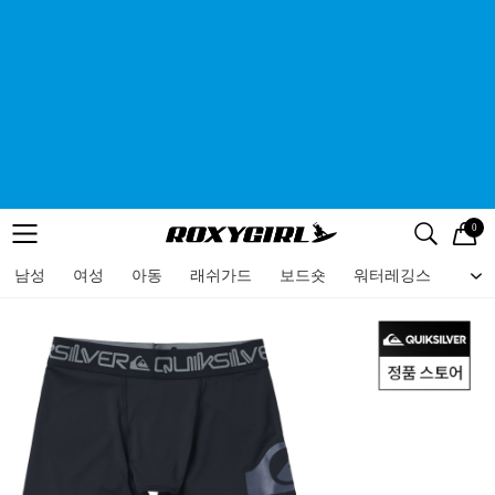
0
로고
메뉴
검색
메뉴
남성
여성
아동
래쉬가드
보드숏
워터레깅스
비치