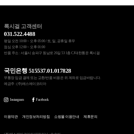
록시걸 고객센터
031.522.4488
평일 오전 10:00 ~ 오후 05:00 / 토, 일, 공휴일 휴무
점심 오후 12:00 ~ 오후 01:00
반품 주소 : 서울시 송파구 동남로 20길 53 1층 CJ대한통운 록시걸
국민은행 515537.01.017828
무통장 입금 결제 또는 교환/반품 비용은 위 계좌로 입금바랍니다.
예금주 : (주)에스에이코리아
Instargram
Facebook
이용약관
개인정보처리방침
쇼핑몰 이용안내
제휴문의