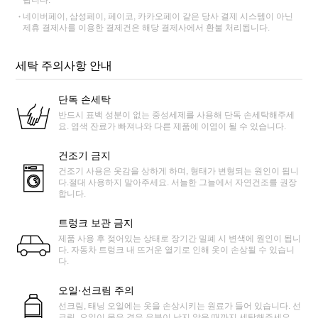
네이버페이, 삼성페이, 페이코, 카카오페이 같은 당사 결제 시스템이 아닌
제휴 결제사를 이용한 결제건은 해당 결제사에서 환불 처리됩니다.
세탁 주의사항 안내
단독 손세탁
반드시 표백 성분이 없는 중성세제를 사용해 단독 손세탁해주세
요. 염색 잔료가 빠져나와 다른 제품에 이염이 될 수 있습니다.
건조기 금지
건조기 사용은 옷감을 상하게 하며, 형태가 변형되는 원인이 됩니
다.절대 사용하지 말아주세요. 서늘한 그늘에서 자연건조를 권장
합니다.
트렁크 보관 금지
제품 사용 후 젖어있는 상태로 장기간 밀폐 시 변색에 원인이 됩니
다. 자동차 트렁크 내 뜨거운 열기로 인해 옷이 손상될 수 있습니
다.
오일·선크림 주의
선크림, 태닝 오일에는 옷을 손상시키는 원료가 들어 있습니다. 선
크림, 오일이 묻은 경우 유분이 남지 않을 때까지 세탁해주세요.