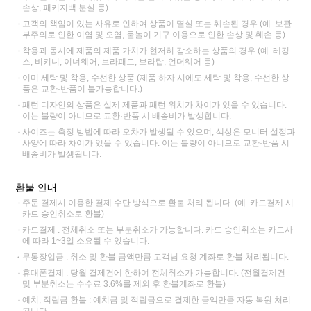
손상, 패키지백 분실 등)
고객의 책임이 있는 사유로 인하여 상품이 멸실 또는 훼손된 경우 (예: 보관
부주의로 인한 이염 및 오염, 물놀이 기구 이용으로 인한 손상 및 훼손 등)
착용과 동시에 제품의 제품 가치가 현저히 감소하는 상품의 경우 (예: 레깅
스, 비키니, 이너웨어, 브라패드, 브라탑, 언더웨어 등)
이미 세탁 및 착용, 수선한 상품 (제품 하자 시에도 세탁 및 착용, 수선한 상
품은 교환·반품이 불가능합니다.)
패턴 디자인의 상품은 실제 제품과 패턴 위치가 차이가 있을 수 있습니다.
이는 불량이 아니므로 교환·반품 시 배송비가 발생합니다.
사이즈는 측정 방법에 따라 오차가 발생될 수 있으며, 색상은 모니터 설정과
사양에 따라 차이가 있을 수 있습니다. 이는 불량이 아니므로 교환·반품 시
배송비가 발생됩니다.
환불 안내
주문 결제시 이용한 결제 수단 방식으로 환불 처리 됩니다. (예: 카드결제 시
카드 승인취소로 환불)
카드결제 : 전체취소 또는 부분취소가 가능합니다. 카드 승인취소는 카드사
에 따라 1~3일 소요될 수 있습니다.
무통장입금 : 취소 및 환불 금액만큼 고객님 요청 계좌로 환불 처리됩니다.
휴대폰결제 : 당월 결제건에 한하여 전체취소가 가능합니다. (전월결제건
및 부분취소는 수수료 3.6%를 제외 후 환불계좌로 환불)
예치, 적립금 환불 : 예치금 및 적립금으로 결제한 금액만큼 자동 복원 처리
됩니다.