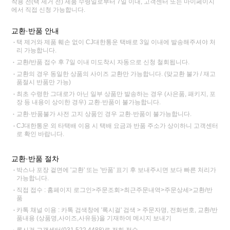
착용 전(택 제거 전) 제품 수령일로부터 7일 이내, 고객센터 또는 마이페이지
에서 직접 신청 가능합니다.
교환·반품 안내
택 제거와 제품 훼손 없이 CJ대한통운 택배로 3일 이내에 발송해주셔야 처
리 가능합니다.
교환/반품 접수 후 7일 이내 미도착시 자동으로 신청 철회됩니다.
교환의 경우 동일한 상품의 사이즈 교환만 가능합니다. (맞교환 불가 / 재고
품절시 반품만 가능)
최초 수령한 그대로가 아닌 일부 상품만 발송하는 경우 (사은품, 패키지, 포
장 등 내용이 상이한 경우) 교환·반품이 불가능합니다.
교환·반품불가 사전 고지 상품인 경우 교환·반품이 불가능합니다.
CJ대한통운 외 타택배 이용 시 택배 요금과 반품 주소가 상이하니 고객센터
로 확인 바랍니다.
교환·반품 절차
박스나 포장 겉면에 '교환' 또는 '반품' 표기 후 보내주시면 보다 빠른 처리가
가능합니다.
직접 접수 : 홈페이지 로그인>주문조회>최근주문내역>주문상세>교환/반
품
카톡 채널 이용 : 카톡 검색창에 '록시걸' 검색 > 주문자명, 전화번호, 교환/반
품내용 (상품명,사이즈,사유등)을 기재하여 메시지 보내기
록시걸 고객센터(031.522.4488)로 전화 접수