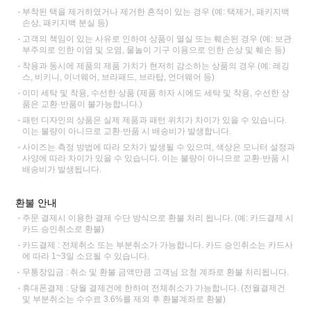
부착된 택을 제거하였거나 제거한 흔적이 있는 경우 (예: 택제거, 패키지백
손상, 패키지백 분실 등)
고객의 책임이 있는 사유로 인하여 상품이 멸실 또는 훼손된 경우 (예: 보관
부주의로 인한 이염 및 오염, 물놀이 기구 이용으로 인한 손상 및 훼손 등)
착용과 동시에 제품의 제품 가치가 현저히 감소하는 상품의 경우 (예: 레깅
스, 비키니, 이너웨어, 브라패드, 브라탑, 언더웨어 등)
이미 세탁 및 착용, 수선한 상품 (제품 하자 시에도 세탁 및 착용, 수선한 상
품은 교환·반품이 불가능합니다.)
패턴 디자인의 상품은 실제 제품과 패턴 위치가 차이가 있을 수 있습니다.
이는 불량이 아니므로 교환·반품 시 배송비가 발생합니다.
사이즈는 측정 방법에 따라 오차가 발생될 수 있으며, 색상은 모니터 설정과
사양에 따라 차이가 있을 수 있습니다. 이는 불량이 아니므로 교환·반품 시
배송비가 발생됩니다.
환불 안내
주문 결제시 이용한 결제 수단 방식으로 환불 처리 됩니다. (예: 카드결제 시
카드 승인취소로 환불)
카드결제 : 전체취소 또는 부분취소가 가능합니다. 카드 승인취소는 카드사
에 따라 1~3일 소요될 수 있습니다.
무통장입금 : 취소 및 환불 금액만큼 고객님 요청 계좌로 환불 처리됩니다.
휴대폰결제 : 당월 결제건에 한하여 전체취소가 가능합니다. (전월결제건
및 부분취소는 수수료 3.6%를 제외 후 환불계좌로 환불)