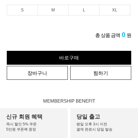
S
M
L
XL
0
총 상품 금액
원
바로구매
장바구니
찜하기
MEMBERSHIP BENEFIT
신규 회원 혜택
당일 출고
즉시 할인 5% 쿠폰
평일 오후 3시 이전
5만원 쿠폰팩 증정
결제 완료시 당일 발송