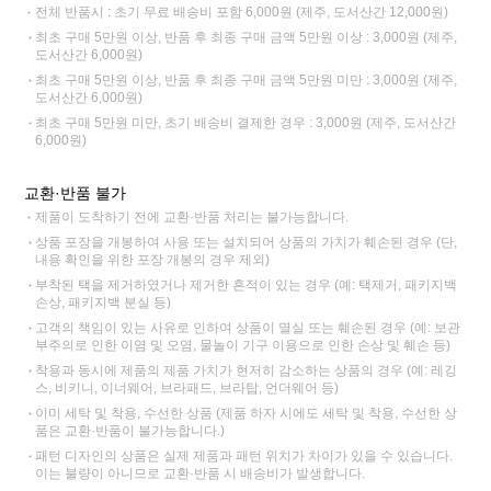
전체 반품시 : 초기 무료 배송비 포함 6,000원 (제주, 도서산간 12,000원)
최초 구매 5만원 이상, 반품 후 최종 구매 금액 5만원 이상 : 3,000원 (제주,
도서산간 6,000원)
최초 구매 5만원 이상, 반품 후 최종 구매 금액 5만원 미만 : 3,000원 (제주,
도서산간 6,000원)
최초 구매 5만원 미만, 초기 배송비 결제한 경우 : 3,000원 (제주, 도서산간
6,000원)
교환·반품 불가
제품이 도착하기 전에 교환·반품 처리는 불가능합니다.
상품 포장을 개봉하여 사용 또는 설치되어 상품의 가치가 훼손된 경우 (단,
내용 확인을 위한 포장 개봉의 경우 제외)
부착된 택을 제거하였거나 제거한 흔적이 있는 경우 (예: 택제거, 패키지백
손상, 패키지백 분실 등)
고객의 책임이 있는 사유로 인하여 상품이 멸실 또는 훼손된 경우 (예: 보관
부주의로 인한 이염 및 오염, 물놀이 기구 이용으로 인한 손상 및 훼손 등)
착용과 동시에 제품의 제품 가치가 현저히 감소하는 상품의 경우 (예: 레깅
스, 비키니, 이너웨어, 브라패드, 브라탑, 언더웨어 등)
이미 세탁 및 착용, 수선한 상품 (제품 하자 시에도 세탁 및 착용, 수선한 상
품은 교환·반품이 불가능합니다.)
패턴 디자인의 상품은 실제 제품과 패턴 위치가 차이가 있을 수 있습니다.
이는 불량이 아니므로 교환·반품 시 배송비가 발생합니다.