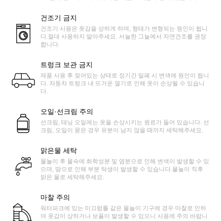
건조기 금지
건조기 사용은 옷감을 상하게 하며, 형태가 변형되는 원인이 됩니
다.절대 사용하지 말아주세요. 서늘한 그늘에서 자연건조를 권장
합니다.
트렁크 보관 금지
제품 사용 후 젖어있는 상태로 장기간 밀폐 시 변색에 원인이 됩니
다. 자동차 트렁크 내 뜨거운 열기로 인해 옷이 손상될 수 있습니
다.
오일·선크림 주의
선크림, 태닝 오일에는 옷을 손상시키는 원료가 들어 있습니다. 선
크림, 오일이 묻은 경우 유분이 남지 않을 때까지 세탁해주세요.
맑은물 세탁
물놀이 후 물속에 화학성분 및 염분으로 인해 변색이 발생할 수 있
으며, 땀으로 인해 부분 탁생이 발생할 수 있습니다.물놀이 직후
맑은 물로 세탁해주세요.
마찰 주의
워터파크에 있는 미끄럼틀 같은 물놀이 기구에 경우 마찰로 인하
여 옷감이 상하거나 보풀이 발생할 수 있으니 사용에 주의 바랍니