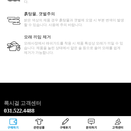
다.
흙탕물, 갯벌주의
밝은 색상의 제품 경우 흙탕물과 갯벌에 오염 시 부분 변색이 발생
할 수 있습니다. 사용에 주의 바랍니다.
모래 끼임 제거
모래사장에서 래쉬가드를 착용 시 제품 특성상 모래가 끼일 수 있
습니다. 제품을 늘린 상태에서 얇은 솔 등으로 쓸어 모래를 쉽게
제거가 가능합니다.
록시걸 고객센터
031.522.4488
평일 오전 10:00 ~ 오후 05:00 / 토, 일, 공휴일 휴무
점심 오후 12:00 ~ 오후 01:00
구매하기
관련상품
상품후기
문의하기
고객센터
반품 주소 : 서울시 송파구 동남로 20길 53 1층 CJ대한통운 록시걸