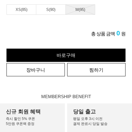
XS(85)
S(90)
M(95)
0
총 상품 금액
원
바로구매
장바구니
찜하기
MEMBERSHIP BENEFIT
신규 회원 혜택
당일 출고
즉시 할인 5% 쿠폰
평일 오후 3시 이전
5만원 쿠폰팩 증정
결제 완료시 당일 발송