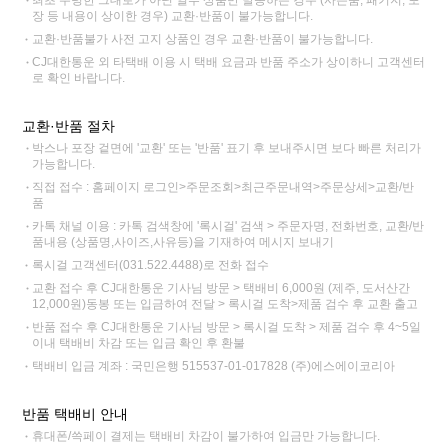
최초 수령한 그대로가 아닌 일부 상품만 발송하는 경우 (사은품, 패키지, 포
장 등 내용이 상이한 경우) 교환·반품이 불가능합니다.
교환·반품불가 사전 고지 상품인 경우 교환·반품이 불가능합니다.
CJ대한통운 외 타택배 이용 시 택배 요금과 반품 주소가 상이하니 고객센터
로 확인 바랍니다.
교환·반품 절차
박스나 포장 겉면에 '교환' 또는 '반품' 표기 후 보내주시면 보다 빠른 처리가
가능합니다.
직접 접수 : 홈페이지 로그인>주문조회>최근주문내역>주문상세>교환/반
품
카톡 채널 이용 : 카톡 검색창에 '록시걸' 검색 > 주문자명, 전화번호, 교환/반
품내용 (상품명,사이즈,사유등)을 기재하여 메시지 보내기
록시걸 고객센터(031.522.4488)로 전화 접수
교환 접수 후 CJ대한통운 기사님 방문 > 택배비 6,000원 (제주, 도서산간
12,000원)동봉 또는 입금하여 전달 > 록시걸 도착>제품 검수 후 교환 출고
반품 접수 후 CJ대한통운 기사님 방문 > 록시걸 도착 > 제품 검수 후 4~5일
이내 택배비 차감 또는 입금 확인 후 환불
택배비 입금 계좌 : 국민은행 515537-01-017828 (주)에스에이코리아
반품 택배비 안내
휴대폰/쓱페이 결제는 택배비 차감이 불가하여 입금만 가능합니다.