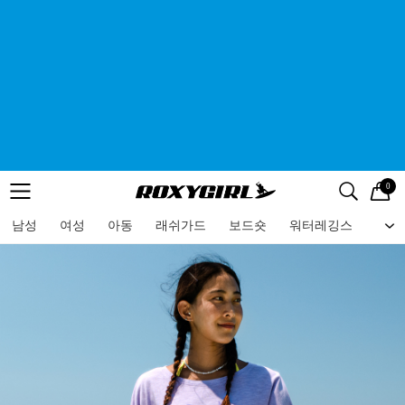
0
로고
메뉴
검색
메뉴
남성
여성
아동
래쉬가드
보드숏
워터레깅스
비치