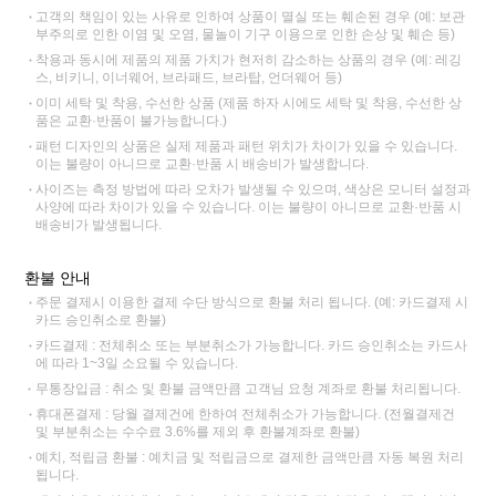
고객의 책임이 있는 사유로 인하여 상품이 멸실 또는 훼손된 경우 (예: 보관
부주의로 인한 이염 및 오염, 물놀이 기구 이용으로 인한 손상 및 훼손 등)
착용과 동시에 제품의 제품 가치가 현저히 감소하는 상품의 경우 (예: 레깅
스, 비키니, 이너웨어, 브라패드, 브라탑, 언더웨어 등)
이미 세탁 및 착용, 수선한 상품 (제품 하자 시에도 세탁 및 착용, 수선한 상
품은 교환·반품이 불가능합니다.)
패턴 디자인의 상품은 실제 제품과 패턴 위치가 차이가 있을 수 있습니다.
이는 불량이 아니므로 교환·반품 시 배송비가 발생합니다.
사이즈는 측정 방법에 따라 오차가 발생될 수 있으며, 색상은 모니터 설정과
사양에 따라 차이가 있을 수 있습니다. 이는 불량이 아니므로 교환·반품 시
배송비가 발생됩니다.
환불 안내
주문 결제시 이용한 결제 수단 방식으로 환불 처리 됩니다. (예: 카드결제 시
카드 승인취소로 환불)
카드결제 : 전체취소 또는 부분취소가 가능합니다. 카드 승인취소는 카드사
에 따라 1~3일 소요될 수 있습니다.
무통장입금 : 취소 및 환불 금액만큼 고객님 요청 계좌로 환불 처리됩니다.
휴대폰결제 : 당월 결제건에 한하여 전체취소가 가능합니다. (전월결제건
및 부분취소는 수수료 3.6%를 제외 후 환불계좌로 환불)
예치, 적립금 환불 : 예치금 및 적립금으로 결제한 금액만큼 자동 복원 처리
됩니다.