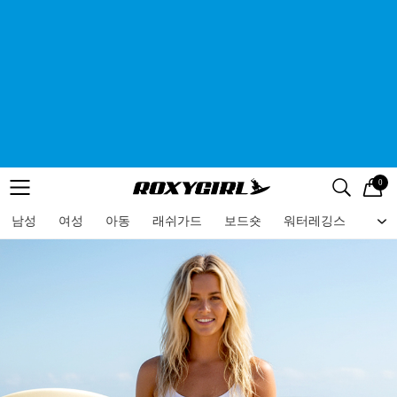
0
로고
메뉴
검색
메뉴
남성
여성
아동
래쉬가드
보드숏
워터레깅스
비치