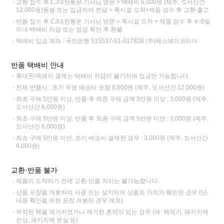
교환 접수 후 CJ대한통운 기사님 방문 > 택배비 6,000원 (제주, 도서산간
12,000원)동봉 또는 입금하여 전달 > 록시걸 도착>제품 검수 후 교환 출고
반품 접수 후 CJ대한통운 기사님 방문 > 록시걸 도착 > 제품 검수 후 4~5일
이내 택배비 차감 또는 입금 확인 후 환불
택배비 입금 계좌 : 국민은행 515537-01-017828 (주)에스에이코리아
반품 택배비 안내
휴대폰/쓱페이 결제는 택배비 차감이 불가하여 입금만 가능합니다.
전체 반품시 : 초기 무료 배송비 포함 6,000원 (제주, 도서산간 12,000원)
최초 구매 5만원 이상, 반품 후 최종 구매 금액 5만원 이상 : 3,000원 (제주,
도서산간 6,000원)
최초 구매 5만원 이상, 반품 후 최종 구매 금액 5만원 미만 : 3,000원 (제주,
도서산간 6,000원)
최초 구매 5만원 미만, 초기 배송비 결제한 경우 : 3,000원 (제주, 도서산간
6,000원)
교환·반품 불가
제품이 도착하기 전에 교환·반품 처리는 불가능합니다.
상품 포장을 개봉하여 사용 또는 설치되어 상품의 가치가 훼손된 경우 (단,
내용 확인을 위한 포장 개봉의 경우 제외)
부착된 택을 제거하였거나 제거한 흔적이 있는 경우 (예: 택제거, 패키지백
손상, 패키지백 분실 등)