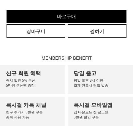
바로구매
장바구니
찜하기
MEMBERSHIP BENEFIT
신규 회원 혜택
당일 출고
즉시 할인 5% 쿠폰
평일 오후 3시 이전
5만원 쿠폰팩 증정
결제 완료시 당일 발송
록시걸 카톡 채널
록시걸 모바일앱
친구 추가시 3천원 쿠폰
앱 다운로드 첫 로그인
중복 사용 가능
3천원 할인 쿠폰