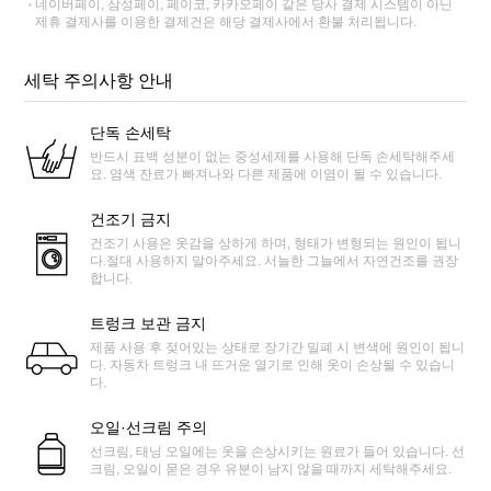
네이버페이, 삼성페이, 페이코, 카카오페이 같은 당사 결제 시스템이 아닌
제휴 결제사를 이용한 결제건은 해당 결제사에서 환불 처리됩니다.
세탁 주의사항 안내
단독 손세탁
반드시 표백 성분이 없는 중성세제를 사용해 단독 손세탁해주세
요. 염색 잔료가 빠져나와 다른 제품에 이염이 될 수 있습니다.
건조기 금지
건조기 사용은 옷감을 상하게 하며, 형태가 변형되는 원인이 됩니
다.절대 사용하지 말아주세요. 서늘한 그늘에서 자연건조를 권장
합니다.
트렁크 보관 금지
제품 사용 후 젖어있는 상태로 장기간 밀폐 시 변색에 원인이 됩니
다. 자동차 트렁크 내 뜨거운 열기로 인해 옷이 손상될 수 있습니
다.
오일·선크림 주의
선크림, 태닝 오일에는 옷을 손상시키는 원료가 들어 있습니다. 선
크림, 오일이 묻은 경우 유분이 남지 않을 때까지 세탁해주세요.