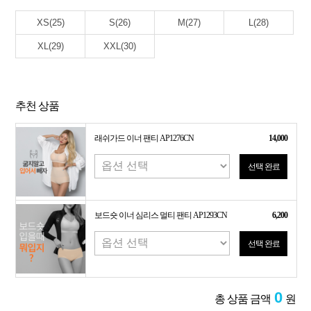
XS(25)
S(26)
M(27)
L(28)
XL(29)
XXL(30)
추천 상품
래쉬가드 이너 팬티 AP1276CN
14,000
선택 완료
보드숏 이너 심리스 멀티 팬티 AP1293CN
6,200
선택 완료
0
총 상품 금액
원