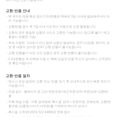
에서 직접 신청 가능합니다.
교환·반품 안내
택 제거와 제품 훼손 없이 CJ대한통운 택배로 3일 이내에 발송해주셔야 처
리 가능합니다.
교환/반품 접수 후 7일 이내 미도착시 자동으로 신청 철회됩니다.
교환의 경우 동일한 상품의 사이즈 교환만 가능합니다. (맞교환 불가 / 재고
품절시 반품만 가능)
최초 수령한 그대로가 아닌 일부 상품만 발송하는 경우 (사은품, 패키지, 포
장 등 내용이 상이한 경우) 교환·반품이 불가능합니다.
교환·반품불가 사전 고지 상품인 경우 교환·반품이 불가능합니다.
CJ대한통운 외 타택배 이용 시 택배 요금과 반품 주소가 상이하니 고객센터
로 확인 바랍니다.
교환·반품 절차
박스나 포장 겉면에 '교환' 또는 '반품' 표기 후 보내주시면 보다 빠른 처리가
가능합니다.
직접 접수 : 홈페이지 로그인>주문조회>최근주문내역>주문상세>교환/반
품
카톡 채널 이용 : 카톡 검색창에 '록시걸' 검색 > 주문자명, 전화번호, 교환/반
품내용 (상품명,사이즈,사유등)을 기재하여 메시지 보내기
록시걸 고객센터(031.522.4488)로 전화 접수