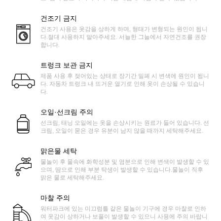
건조기 금지
건조기 사용은 옷감을 상하게 하며, 형태가 변형되는 원인이 됩니
다.절대 사용하지 말아주세요. 서늘한 그늘에서 자연건조를 권장
합니다.
트렁크 보관 금지
제품 사용 후 젖어있는 상태로 장기간 밀폐 시 변색에 원인이 됩니
다. 자동차 트렁크 내 뜨거운 열기로 인해 옷이 손상될 수 있습니
다.
오일·선크림 주의
선크림, 태닝 오일에는 옷을 손상시키는 원료가 들어 있습니다. 선
크림, 오일이 묻은 경우 유분이 남지 않을 때까지 세탁해주세요.
맑은물 세탁
물놀이 후 물속에 화학성분 및 염분으로 인해 변색이 발생할 수 있
으며, 땀으로 인해 부분 탁생이 발생할 수 있습니다.물놀이 직후
맑은 물로 세탁해주세요.
마찰 주의
워터파크에 있는 미끄럼틀 같은 물놀이 기구에 경우 마찰로 인하
여 옷감이 상하거나 보풀이 발생할 수 있으니 사용에 주의 바랍니