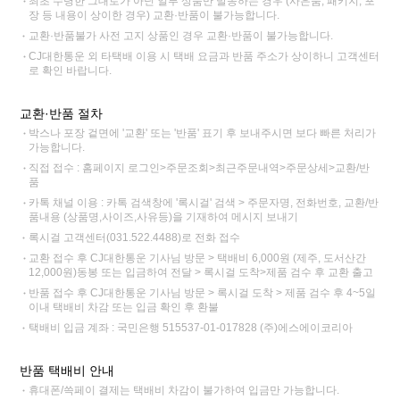
최초 수령한 그대로가 아닌 일부 상품만 발송하는 경우 (사은품, 패키지, 포
장 등 내용이 상이한 경우) 교환·반품이 불가능합니다.
교환·반품불가 사전 고지 상품인 경우 교환·반품이 불가능합니다.
CJ대한통운 외 타택배 이용 시 택배 요금과 반품 주소가 상이하니 고객센터
로 확인 바랍니다.
교환·반품 절차
박스나 포장 겉면에 '교환' 또는 '반품' 표기 후 보내주시면 보다 빠른 처리가
가능합니다.
직접 접수 : 홈페이지 로그인>주문조회>최근주문내역>주문상세>교환/반
품
카톡 채널 이용 : 카톡 검색창에 '록시걸' 검색 > 주문자명, 전화번호, 교환/반
품내용 (상품명,사이즈,사유등)을 기재하여 메시지 보내기
록시걸 고객센터(031.522.4488)로 전화 접수
교환 접수 후 CJ대한통운 기사님 방문 > 택배비 6,000원 (제주, 도서산간
12,000원)동봉 또는 입금하여 전달 > 록시걸 도착>제품 검수 후 교환 출고
반품 접수 후 CJ대한통운 기사님 방문 > 록시걸 도착 > 제품 검수 후 4~5일
이내 택배비 차감 또는 입금 확인 후 환불
택배비 입금 계좌 : 국민은행 515537-01-017828 (주)에스에이코리아
반품 택배비 안내
휴대폰/쓱페이 결제는 택배비 차감이 불가하여 입금만 가능합니다.