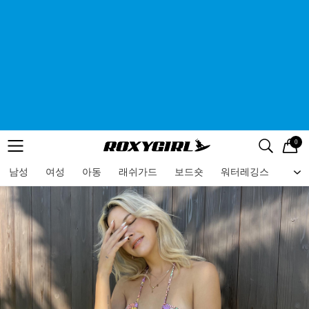
0
로고
메뉴
검색
메뉴
남성
여성
아동
래쉬가드
보드숏
워터레깅스
비치