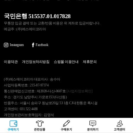
국민은행 515537.01.017828
무통장 입금 결제 또는 교환/반품 비용은 위 계좌로 입금바랍니다.
예금주 : (주)에스에이코리아
Instargram
Facebook
이용약관
개인정보처리방침
쇼핑몰 이용안내
제휴문의
(주)에스에이코리아 대표이사 : 송수아
사업자등록번호 : 215-87-97374
통신판매업신고번호 : 제2020-다산-0607호
[사업자정보확인]
주소 : 경기도 남양주시 가운로153 (다산동)
반품주소 : 서울시 송파구 동남로20길 53 1층 CJ대한통운 록시걸
고객센터 : 031.522.4488
개인정보관리보호책임자 : 김영석
Copyright 2007 Roxygirl.tv Inc. All rights reserved.
구매하기
관련상품
상품후기
문의하기
고객센터