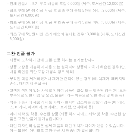
전체 반품시 : 초기 무료 배송비 포함 6,000원 (제주, 도서산간 12,000원)
최초 구매 5만원 이상, 반품 후 최종 구매 금액 5만원 이상 : 3,000원 (제주,
도서산간 6,000원)
최초 구매 5만원 이상, 반품 후 최종 구매 금액 5만원 미만 : 3,000원 (제주,
도서산간 6,000원)
최초 구매 5만원 미만, 초기 배송비 결제한 경우 : 3,000원 (제주, 도서산간
6,000원)
교환·반품 불가
제품이 도착하기 전에 교환·반품 처리는 불가능합니다.
상품 포장을 개봉하여 사용 또는 설치되어 상품의 가치가 훼손된 경우 (단,
내용 확인을 위한 포장 개봉의 경우 제외)
부착된 택을 제거하였거나 제거한 흔적이 있는 경우 (예: 택제거, 패키지백
손상, 패키지백 분실 등)
고객의 책임이 있는 사유로 인하여 상품이 멸실 또는 훼손된 경우 (예: 보관
부주의로 인한 이염 및 오염, 물놀이 기구 이용으로 인한 손상 및 훼손 등)
착용과 동시에 제품의 제품 가치가 현저히 감소하는 상품의 경우 (예: 레깅
스, 비키니, 이너웨어, 브라패드, 브라탑, 언더웨어 등)
이미 세탁 및 착용, 수선한 상품 (제품 하자 시에도 세탁 및 착용, 수선한 상
품은 교환·반품이 불가능합니다.)
패턴 디자인의 상품은 실제 제품과 패턴 위치가 차이가 있을 수 있습니다.
이는 불량이 아니므로 교환·반품 시 배송비가 발생합니다.