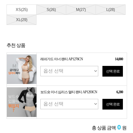
XS(25)
S(26)
M(27)
L(28)
XL(29)
추천 상품
래쉬가드 이너 팬티 AP1276CN
14,000
선택 완료
보드숏 이너 심리스 멀티 팬티 AP1293CN
6,200
선택 완료
0
총 상품 금액
원