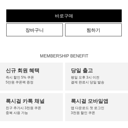
바로구매
장바구니
찜하기
MEMBERSHIP BENEFIT
신규 회원 혜택
당일 출고
즉시 할인 5% 쿠폰
평일 오후 3시 이전
5만원 쿠폰팩 증정
결제 완료시 당일 발송
록시걸 카톡 채널
록시걸 모바일앱
친구 추가시 3천원 쿠폰
앱 다운로드 첫 로그인
중복 사용 가능
3천원 할인 쿠폰