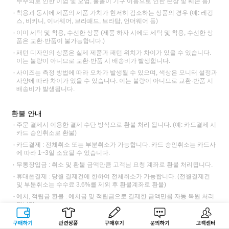
부주의로 인한 이염 및 오염, 물놀이 기구 이용으로 인한 손상 및 훼손 등)
착용과 동시에 제품의 제품 가치가 현저히 감소하는 상품의 경우 (예: 레깅
스, 비키니, 이너웨어, 브라패드, 브라탑, 언더웨어 등)
이미 세탁 및 착용, 수선한 상품 (제품 하자 시에도 세탁 및 착용, 수선한 상
품은 교환·반품이 불가능합니다.)
패턴 디자인의 상품은 실제 제품과 패턴 위치가 차이가 있을 수 있습니다.
이는 불량이 아니므로 교환·반품 시 배송비가 발생합니다.
사이즈는 측정 방법에 따라 오차가 발생될 수 있으며, 색상은 모니터 설정과
사양에 따라 차이가 있을 수 있습니다. 이는 불량이 아니므로 교환·반품 시
배송비가 발생됩니다.
환불 안내
주문 결제시 이용한 결제 수단 방식으로 환불 처리 됩니다. (예: 카드결제 시
카드 승인취소로 환불)
카드결제 : 전체취소 또는 부분취소가 가능합니다. 카드 승인취소는 카드사
에 따라 1~3일 소요될 수 있습니다.
무통장입금 : 취소 및 환불 금액만큼 고객님 요청 계좌로 환불 처리됩니다.
휴대폰결제 : 당월 결제건에 한하여 전체취소가 가능합니다. (전월결제건
및 부분취소는 수수료 3.6%를 제외 후 환불계좌로 환불)
예치, 적립금 환불 : 예치금 및 적립금으로 결제한 금액만큼 자동 복원 처리
됩니다.
네이버페이, 삼성페이, 페이코, 카카오페이 같은 당사 결제 시스템이 아닌
구매하기
관련상품
상품후기
문의하기
고객센터
제휴 결제사를 이용한 결제건은 해당 결제사에서 환불 처리됩니다.