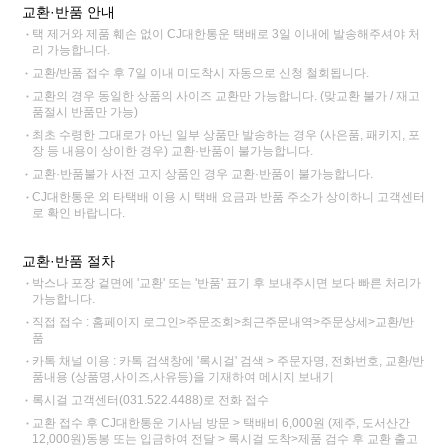
교환·반품 안내
택 제거와 제품 훼손 없이 CJ대한통운 택배로 3일 이내에 발송해주셔야 처
리 가능합니다.
교환/반품 접수 후 7일 이내 미도착시 자동으로 신청 철회됩니다.
교환의 경우 동일한 상품의 사이즈 교환만 가능합니다. (맞교환 불가 / 재고
품절시 반품만 가능)
최초 수령한 그대로가 아닌 일부 상품만 발송하는 경우 (사은품, 패키지, 포
장 등 내용이 상이한 경우) 교환·반품이 불가능합니다.
교환·반품불가 사전 고지 상품인 경우 교환·반품이 불가능합니다.
CJ대한통운 외 타택배 이용 시 택배 요금과 반품 주소가 상이하니 고객센터
로 확인 바랍니다.
교환·반품 절차
박스나 포장 겉면에 '교환' 또는 '반품' 표기 후 보내주시면 보다 빠른 처리가
가능합니다.
직접 접수 : 홈페이지 로그인>주문조회>최근주문내역>주문상세>교환/반
품
카톡 채널 이용 : 카톡 검색창에 '록시걸' 검색 > 주문자명, 전화번호, 교환/반
품내용 (상품명,사이즈,사유등)을 기재하여 메시지 보내기
록시걸 고객센터(031.522.4488)로 전화 접수
교환 접수 후 CJ대한통운 기사님 방문 > 택배비 6,000원 (제주, 도서산간
12,000원)동봉 또는 입금하여 전달 > 록시걸 도착>제품 검수 후 교환 출고