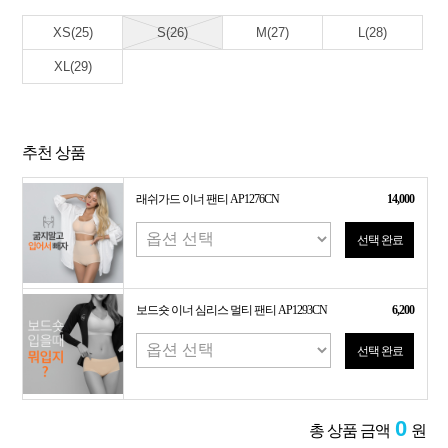
XS(25)
S(26)
M(27)
L(28)
XL(29)
추천 상품
래쉬가드 이너 팬티 AP1276CN
14,000
선택 완료
보드숏 이너 심리스 멀티 팬티 AP1293CN
6,200
선택 완료
0
총 상품 금액
원