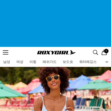
0
로고
메뉴
검색
메뉴
남성
여성
아동
래쉬가드
보드숏
워터레깅스
비치