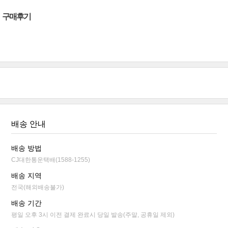
구매후기
배송 안내
배송 방법
CJ대한통운택배(1588-1255)
배송 지역
전국(해외배송불가)
배송 기간
평일 오후 3시 이전 결제 완료시 당일 발송(주말, 공휴일 제외)