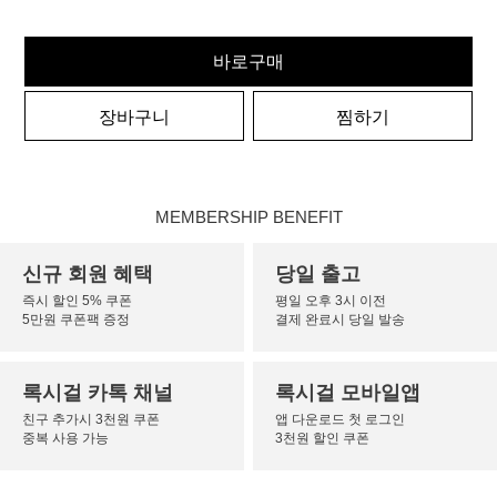
바로구매
장바구니
찜하기
MEMBERSHIP BENEFIT
신규 회원 혜택
당일 출고
즉시 할인 5% 쿠폰
평일 오후 3시 이전
5만원 쿠폰팩 증정
결제 완료시 당일 발송
록시걸 카톡 채널
록시걸 모바일앱
친구 추가시 3천원 쿠폰
앱 다운로드 첫 로그인
중복 사용 가능
3천원 할인 쿠폰