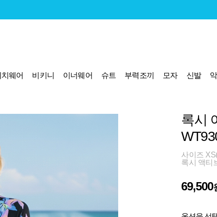
비치웨어
비키니
이너웨어
슈트
부력조끼
모자
신발
록시 
WT93
사이즈 XS(85
록시 액티
69,500
옵션을 선택