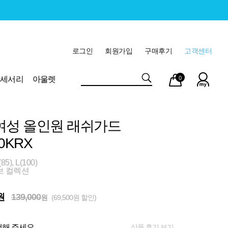
로그인
회원가입
구매후기
고객센터
마이
장바
악세서리
아울렛
0
페이
구니
여성 올인원 래쉬가드
0KRX
), L(100)
브 컬렉션
원
139,000
원
(69,500원 할인)
상품 후기 보기
해 주세요.