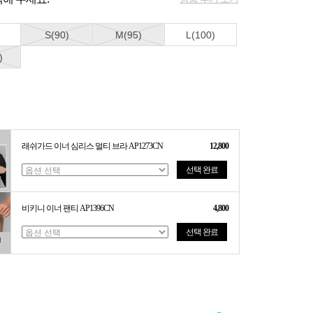
S(90)
M(95)
L(100)
)
래쉬가드 이너 심리스 멀티 브라 AP1273CN
12,800
선택 완료
비키니 이너 팬티 AP1396CN
4,800
선택 완료