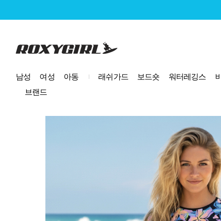
로고
남성
여성
아동
래쉬가드
보드숏
워터레깅스
브랜드