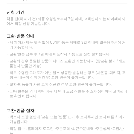
신청 기간
착용 전(택 제거 전) 제품 수령일로부터 7일 이내, 고객센터 또는 마이페이지
에서 직접 신청 가능합니다.
교환·반품 안내
택 제거와 제품 훼손 없이 CJ대한통운 택배로 3일 이내에 발송해주셔야 처
리 가능합니다.
교환/반품 접수 후 7일 이내 미도착시 자동으로 신청 철회됩니다.
교환의 경우 동일한 상품의 사이즈 교환만 가능합니다. (맞교환 불가 / 재고
품절시 반품만 가능)
최초 수령한 그대로가 아닌 일부 상품만 발송하는 경우 (사은품, 패키지, 포
장 등 내용이 상이한 경우) 교환·반품이 불가능합니다.
교환·반품불가 사전 고지 상품인 경우 교환·반품이 불가능합니다.
CJ대한통운 외 타택배 이용 시 택배 요금과 반품 주소가 상이하니 고객센터
로 확인 바랍니다.
교환·반품 절차
박스나 포장 겉면에 '교환' 또는 '반품' 표기 후 보내주시면 보다 빠른 처리가
가능합니다.
직접 접수 : 홈페이지 로그인>주문조회>최근주문내역>주문상세>교환/반
품