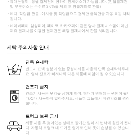
휴대폰결제 : 당월 결제건에 한하여 전체취소가 가능합니다. (전월결제건
및 부분취소는 수수료 3.6%를 제외 후 환불계좌로 환불)
예치, 적립금 환불 : 예치금 및 적립금으로 결제한 금액만큼 자동 복원 처리
됩니다.
네이버페이, 삼성페이, 페이코, 카카오페이 같은 당사 결제 시스템이 아닌
제휴 결제사를 이용한 결제건은 해당 결제사에서 환불 처리됩니다.
세탁 주의사항 안내
단독 손세탁
반드시 표백 성분이 없는 중성세제를 사용해 단독 손세탁해주세
요. 염색 잔료가 빠져나와 다른 제품에 이염이 될 수 있습니다.
건조기 금지
건조기 사용은 옷감을 상하게 하며, 형태가 변형되는 원인이 됩니
다.절대 사용하지 말아주세요. 서늘한 그늘에서 자연건조를 권장
합니다.
트렁크 보관 금지
제품 사용 후 젖어있는 상태로 장기간 밀폐 시 변색에 원인이 됩니
다. 자동차 트렁크 내 뜨거운 열기로 인해 옷이 손상될 수 있습니
다.