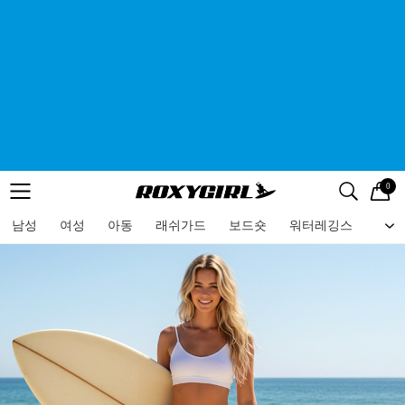
0
로고
메뉴
검색
메뉴
남성
여성
아동
래쉬가드
보드숏
워터레깅스
비치