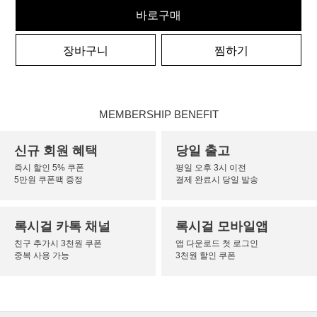
바로구매
장바구니
찜하기
MEMBERSHIP BENEFIT
신규 회원 혜택
당일 출고
즉시 할인 5% 쿠폰
평일 오후 3시 이전
5만원 쿠폰팩 증정
결제 완료시 당일 발송
록시걸 카톡 채널
록시걸 모바일앱
친구 추가시 3천원 쿠폰
앱 다운로드 첫 로그인
중복 사용 가능
3천원 할인 쿠폰