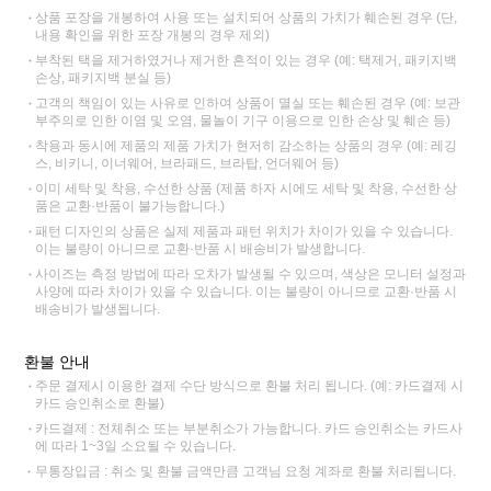
상품 포장을 개봉하여 사용 또는 설치되어 상품의 가치가 훼손된 경우 (단,
내용 확인을 위한 포장 개봉의 경우 제외)
부착된 택을 제거하였거나 제거한 흔적이 있는 경우 (예: 택제거, 패키지백
손상, 패키지백 분실 등)
고객의 책임이 있는 사유로 인하여 상품이 멸실 또는 훼손된 경우 (예: 보관
부주의로 인한 이염 및 오염, 물놀이 기구 이용으로 인한 손상 및 훼손 등)
착용과 동시에 제품의 제품 가치가 현저히 감소하는 상품의 경우 (예: 레깅
스, 비키니, 이너웨어, 브라패드, 브라탑, 언더웨어 등)
이미 세탁 및 착용, 수선한 상품 (제품 하자 시에도 세탁 및 착용, 수선한 상
품은 교환·반품이 불가능합니다.)
패턴 디자인의 상품은 실제 제품과 패턴 위치가 차이가 있을 수 있습니다.
이는 불량이 아니므로 교환·반품 시 배송비가 발생합니다.
사이즈는 측정 방법에 따라 오차가 발생될 수 있으며, 색상은 모니터 설정과
사양에 따라 차이가 있을 수 있습니다. 이는 불량이 아니므로 교환·반품 시
배송비가 발생됩니다.
환불 안내
주문 결제시 이용한 결제 수단 방식으로 환불 처리 됩니다. (예: 카드결제 시
카드 승인취소로 환불)
카드결제 : 전체취소 또는 부분취소가 가능합니다. 카드 승인취소는 카드사
에 따라 1~3일 소요될 수 있습니다.
무통장입금 : 취소 및 환불 금액만큼 고객님 요청 계좌로 환불 처리됩니다.