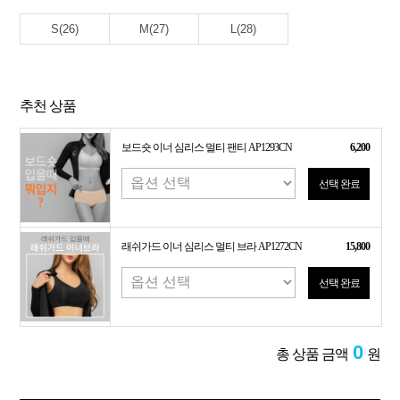
S(26)
M(27)
L(28)
추천 상품
보드숏 이너 심리스 멀티 팬티 AP1293CN
6,200
선택 완료
래쉬가드 이너 심리스 멀티 브라 AP1272CN
15,800
선택 완료
0
총 상품 금액
원