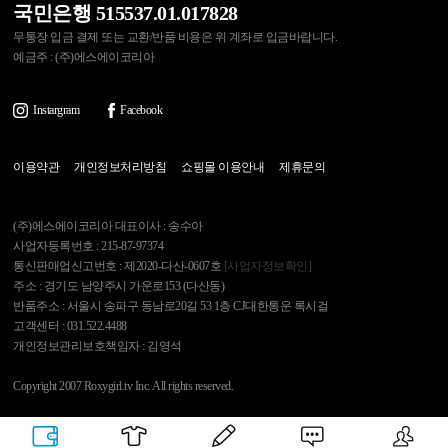
국민은행 515537.01.017828
무통장 입금 결제 또는 교환/반품 비용은 위 계좌로 입금바랍니다.
예금주 : (주)에스에이코리아
Instargram
Facebook
이용약관
개인정보처리방침
쇼핑몰 이용안내
제휴문의
(주)에스에이코리아 대표이사 : 송수아
사업자등록번호 : 215-87-97374
통신판매업신고번호 : 제2020-다산-0607호
[사업자정보확인]
주소 : 경기도 남양주시 가운로153 (다산동)
반품주소 : 서울시 송파구 동남로20길 53 1층 CJ대한통운 록시걸
고객센터 : 031.522.4488
개인정보관리보호책임자 : 김영석
Copyright 2007 Roxygirl.tv Inc. All rights reserved.
록시걸
PC Ver