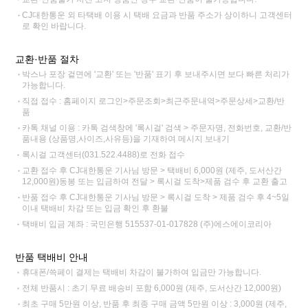
CJ대한통운 외 타택배 이용 시 택배 요금과 반품 주소가 상이하니 고객센터
로 확인 바랍니다.
교환·반품 절차
박스나 포장 겉면에 '교환' 또는 '반품' 표기 후 보내주시면 보다 빠른 처리가
가능합니다.
직접 접수 : 홈페이지 로그인>주문조회>최근주문내역>주문상세>교환/반
품
카톡 채널 이용 : 카톡 검색창에 '록시걸' 검색 > 주문자명, 전화번호, 교환/반
품내용 (상품명,사이즈,사유등)을 기재하여 메시지 보내기
록시걸 고객센터(031.522.4488)로 전화 접수
교환 접수 후 CJ대한통운 기사님 방문 > 택배비 6,000원 (제주, 도서산간
12,000원)동봉 또는 입금하여 전달 > 록시걸 도착>제품 검수 후 교환 출고
반품 접수 후 CJ대한통운 기사님 방문 > 록시걸 도착 > 제품 검수 후 4~5일
이내 택배비 차감 또는 입금 확인 후 환불
택배비 입금 계좌 : 국민은행 515537-01-017828 (주)에스에이코리아
반품 택배비 안내
휴대폰/쓱페이 결제는 택배비 차감이 불가하여 입금만 가능합니다.
전체 반품시 : 초기 무료 배송비 포함 6,000원 (제주, 도서산간 12,000원)
최초 구매 5만원 이상, 반품 후 최종 구매 금액 5만원 이상 : 3,000원 (제주,