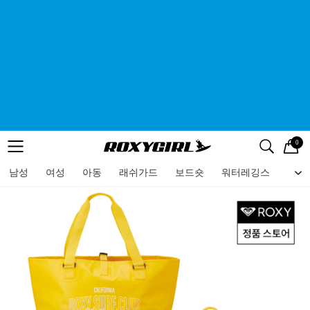
0
로고
메뉴
검색
메뉴
남성
여성
아동
래쉬가드
보드숏
워터레깅스
비치