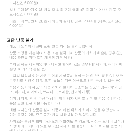
도서산간 6,000원)
최초 구매 5만원 이상, 반품 후 최종 구매 금액 5만원 미만 : 3,000원 (제주,
도서산간 6,000원)
최초 구매 5만원 미만, 초기 배송비 결제한 경우 : 3,000원 (제주, 도서산간
6,000원)
교환·반품 불가
제품이 도착하기 전에 교환·반품 처리는 불가능합니다.
상품 포장을 개봉하여 사용 또는 설치되어 상품의 가치가 훼손된 경우 (단,
내용 확인을 위한 포장 개봉의 경우 제외)
부착된 택을 제거하였거나 제거한 흔적이 있는 경우 (예: 택제거, 패키지백
손상, 패키지백 분실 등)
고객의 책임이 있는 사유로 인하여 상품이 멸실 또는 훼손된 경우 (예: 보관
부주의로 인한 이염 및 오염, 물놀이 기구 이용으로 인한 손상 및 훼손 등)
착용과 동시에 제품의 제품 가치가 현저히 감소하는 상품의 경우 (예: 레깅
스, 비키니, 이너웨어, 브라패드, 브라탑, 언더웨어 등)
이미 세탁 및 착용, 수선한 상품 (제품 하자 시에도 세탁 및 착용, 수선한 상
품은 교환·반품이 불가능합니다.)
패턴 디자인의 상품은 실제 제품과 패턴 위치가 차이가 있을 수 있습니다.
이는 불량이 아니므로 교환·반품 시 배송비가 발생합니다.
사이즈는 측정 방법에 따라 오차가 발생될 수 있으며, 색상은 모니터 설정과
사양에 따라 차이가 있을 수 있습니다. 이는 불량이 아니므로 교환·반품 시
배송비가 발생됩니다.