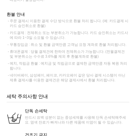
환불 안내
주문 결제시 이용한 결제 수단 방식으로 환불 처리 됩니다. (예: 카드결제 시
카드 승인취소로 환불)
카드결제 : 전체취소 또는 부분취소가 가능합니다. 카드 승인취소는 카드사
에 따라 1~3일 소요될 수 있습니다.
무통장입금 : 취소 및 환불 금액만큼 고객님 요청 계좌로 환불 처리됩니다.
휴대폰결제 : 당월 결제건에 한하여 전체취소가 가능합니다. (전월결제건
및 부분취소는 수수료 3.6%를 제외 후 환불계좌로 환불)
예치, 적립금 환불 : 예치금 및 적립금으로 결제한 금액만큼 자동 복원 처리
됩니다.
네이버페이, 삼성페이, 페이코, 카카오페이 같은 당사 결제 시스템이 아닌
제휴 결제사를 이용한 결제건은 해당 결제사에서 환불 처리됩니다.
세탁 주의사항 안내
단독 손세탁
반드시 표백 성분이 없는 중성세제를 사용해 단독 손세탁해주세
요. 염색 잔료가 빠져나와 다른 제품에 이염이 될 수 있습니다.
건조기 금지