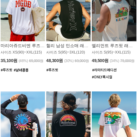
마리아쥬드비엔 루즈핏 래쉬가드 JMT005W
헐리 남성 민소매 래쉬가드 MT1155BHL
엘리먼트 루즈핏 래쉬가드 MT1114WEM
사이즈 XS(90)~XXL(115)
사이즈 S(95)~3XL(120)
사이즈 S(95)~XXL(115)
35,100원
48,300원
49,500원
(46%)
65,000원
(30%)
69,000원
(34%)
75,000원