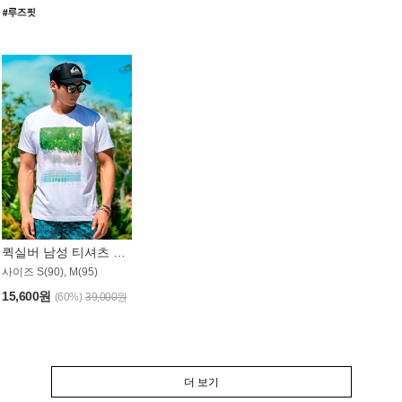
퀵실버 남성 티셔츠 MST357WQS
사이즈 S(90), M(95)
15,600원
(60%)
39,000원
더 보기