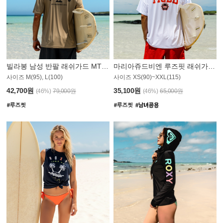
빌라봉 남성 반팔 래쉬가드 MT1082GBB
마리아쥬드비엔 루즈핏 래쉬가드 JMT005W
사이즈 M(95), L(100)
사이즈 XS(90)~XXL(115)
42,700원
35,100원
(46%)
79,000원
(46%)
65,000원
N