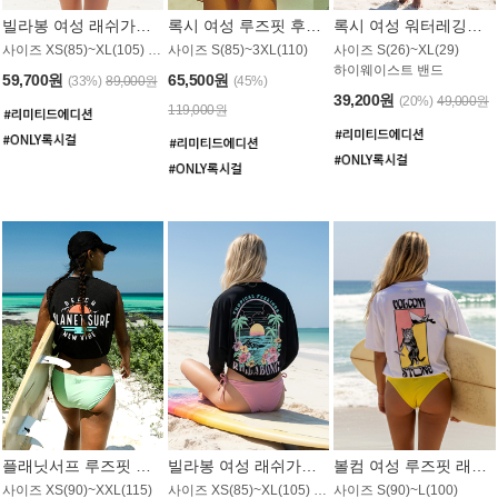
빌라봉 여성 래쉬가드 WT992WBB
록시 여성 루즈핏 후드 래쉬가드 WT556BRX
록시 여성 워터레깅스 WB1016BRX
사이즈 XS(85)~XL(105) / 레귤러핏
사이즈 S(85)~3XL(110)
사이즈 S(26)~XL(29)
하이웨이스트 밴드
59,700원
65,500원
(33%)
89,000원
(45%)
39,200원
(20%)
49,000원
119,000원
플래닛서프 루즈핏 래쉬가드 UWT044BPS
빌라봉 여성 래쉬가드 WT988BBB
볼컴 여성 루즈핏 래쉬가드 MT1005VC
사이즈 XS(90)~XXL(115)
사이즈 XS(85)~XL(105) / 오버핏
사이즈 S(90)~L(100)