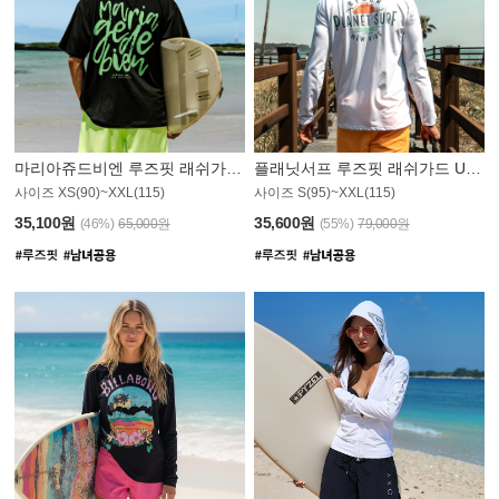
마리아쥬드비엔 루즈핏 래쉬가드 JMT004B
플래닛서프 루즈핏 래쉬가드 UMT008WPS
사이즈 XS(90)~XXL(115)
사이즈 S(95)~XXL(115)
35,100원
35,600원
(46%)
65,000원
(55%)
79,000원