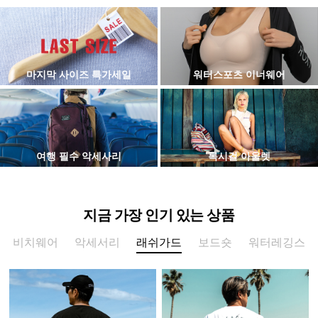
마지막 사이즈 특가세일
워터스포츠 이너웨어
여행 필수 악세사리
록시걸 아울렛
지금 가장 인기 있는 상품
비치웨어
악세서리
래쉬가드
보드숏
워터레깅스