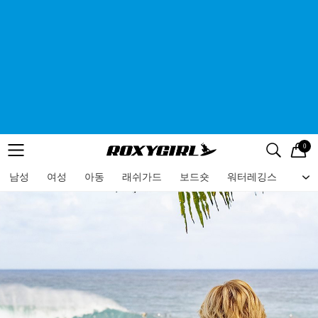
0
로고
메뉴
검색
메뉴
남성
여성
아동
래쉬가드
보드숏
워터레깅스
비치