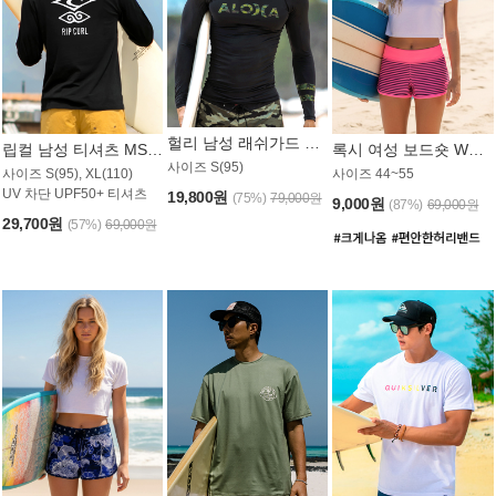
헐리 남성 래쉬가드 MT521CHL
립컬 남성 티셔츠 MST445BRC
록시 여성 보드숏 WB773KRX
사이즈 S(95)
사이즈 S(95), XL(110)
사이즈 44~55
UV 차단 UPF50+ 티셔츠
19,800원
(75%)
79,000원
9,000원
(87%)
69,000원
29,700원
(57%)
69,000원