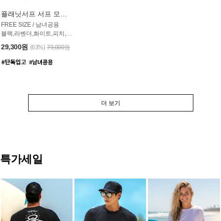
플래닛서프 서프 모자 UAC007PS
FREE SIZE / 남녀공용
블랙,라벤더,화이트,피치,그레이,오트밀 6컬러
29,300원
(63%)
79,000원
더 보기
특가세일