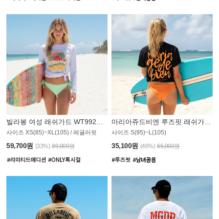
빌라봉 여성 래쉬가드 WT992WBB
마리아쥬드비엔 루즈핏 래쉬가드 JWT013O
사이즈 XS(85)~XL(105) / 레귤러핏
사이즈 S(95)~L(105)
011PS
59,700원
35,100원
(33%)
89,000원
(46%)
65,000원