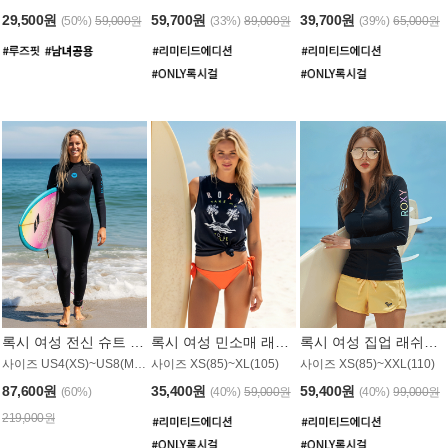
29,500원
59,700원
39,700원
(50%)
59,000원
(33%)
89,000원
(39%)
65,000원
록시 여성 전신 슈트 (4/3mm) WS221KRX
록시 여성 민소매 래쉬가드 WT907BRX
록시 여성 집업 래쉬가드 WT868BRX
사이즈 US4(XS)~US8(M) / 후면 지퍼
사이즈 XS(85)~XL(105)
사이즈 XS(85)~XXL(110)
87,600원
35,400원
59,400원
(60%)
(40%)
59,000원
(40%)
99,000원
219,000원