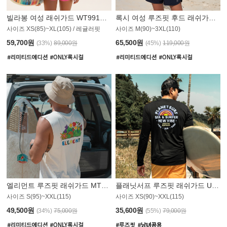
빌라봉 여성 래쉬가드 WT991BBB
록시 여성 루즈핏 후드 래쉬가드 WT555WRX
S
사이즈 XS(85)~XL(105) / 레귤러핏
사이즈 M(90)~3XL(110)
59,700원
65,500원
(33%)
89,000원
(45%)
119,000원
엘리먼트 루즈핏 래쉬가드 MT1114WEM
플래닛서프 루즈핏 래쉬가드 UMT010BPS
사이즈 S(95)~XXL(115)
사이즈 XS(90)~XXL(115)
PS
49,500원
35,600원
(34%)
75,000원
(55%)
79,000원