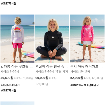
빌라봉 아동 루즈핏 래쉬가드 BT804WBB
퀵실버 아동 전신 슈트 (3/2mm) BS023KQS
록시 아동 래쉬가드 GT815MRX
사이즈 8~16세
사이즈 8~16세 / 후면 지퍼
사이즈 10~16세
49,500원
69,900원
52,000원
(34%)
75,000원
(61%)
(20%)
65,000원
179,000원