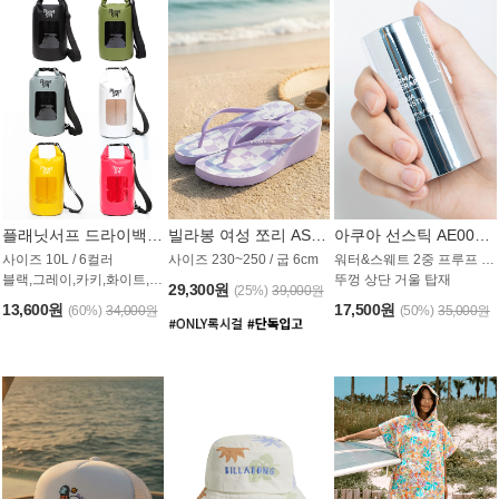
플래닛서프 드라이백 UAB009PS
빌라봉 여성 쪼리 AS1862PBB
아쿠아 선스틱 AE008MG
사이즈 10L / 6컬러
사이즈 230~250 / 굽 6cm
워터&스웨트 2중 프루프 / SPF 50+
블랙,그레이,카키,화이트,옐로우,핑크
뚜껑 상단 거울 탑재
29,300원
(25%)
39,000원
13,600원
17,500원
(60%)
34,000원
(50%)
35,000원