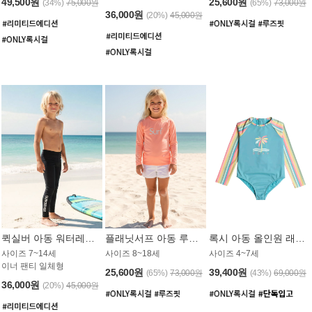
49,500원
25,600원
(34%)
75,000원
(65%)
73,000원
36,000원
(20%)
45,000원
퀵실버 아동 워터레깅스 BB776BQS
플래닛서프 아동 루즈핏 래쉬가드 UGT012CPS
록시 아동 올인원 래쉬가드 GT811BRX
사이즈 7~14세
사이즈 8~18세
사이즈 4~7세
이너 팬티 일체형
25,600원
39,400원
(65%)
73,000원
(43%)
69,000원
36,000원
(20%)
45,000원