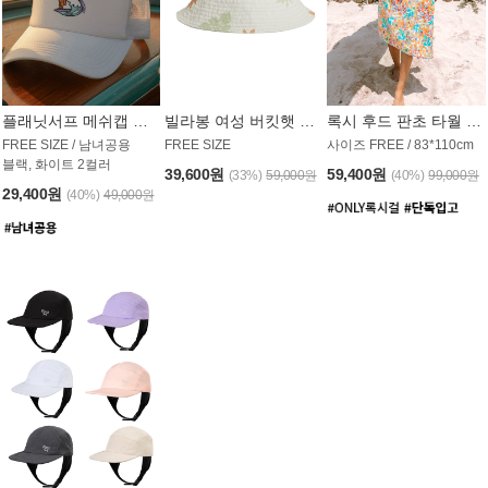
플래닛서프 메쉬캡 모자 UAC008PS
빌라봉 여성 버킷햇 AC1971MBB
록시 후드 판초 타월 AT1765WRX
FREE SIZE / 남녀공용
FREE SIZE
사이즈 FREE / 83*110cm
블랙, 화이트 2컬러
39,600원
59,400원
(33%)
59,000원
(40%)
99,000원
29,400원
(40%)
49,000원