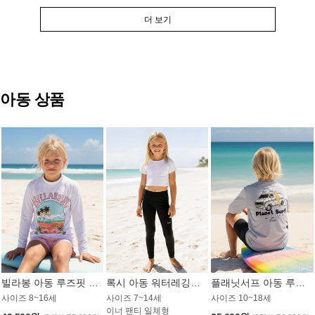
더 보기
아동 상품
빌라봉 아동 루즈핏 래쉬가드 GT813WBB
록시 아동 워터레깅스 GB672BRX
플래닛서프 아동 루즈핏 래쉬가드 UBT009GPS
사이즈 8~16세
사이즈 7~14세
사이즈 10~18세
이너 팬티 일체형