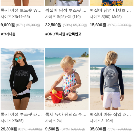
록시 여성 보드숏 WB791PRX
퀵실버 남성 루즈핏 래쉬가드 MT1072GQS
퀵실버 남성 티셔츠 MST356WQS
사이즈 XS(44~55)
사이즈 S(95)~XL(110)
사이즈 S(90), M(95)
9,000원
32,500원
15,600원
(87%)
69,000원
(50%)
65,000원
(60%)
39,000원
록시 여성 루즈핏 래쉬가드 WT909BRX
록시 유아 원피스 수영복 B588W
퀵실버 아동 집업 래쉬가드 BT682LQS
사이즈 XS(85)
사이즈 2세
사이즈 8, 10세
29,300원
9,500원
35,600원
(63%)
79,000원
(84%)
59,000원
(55%)
79,000원