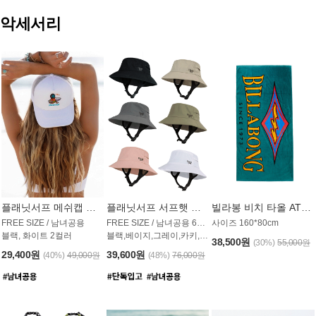
악세서리
플래닛서프 메쉬캡 모자 UAC009PS
플래닛서프 서프햇 모자 UAC002PS
빌라봉 비치 타올 AT1768PBB
FREE SIZE / 남녀공용
FREE SIZE / 남녀공용 6컬러
사이즈 160*80cm
블랙, 화이트 2컬러
블랙,베이지,그레이,카키,핑크,화이트
38,500원
(30%)
55,000원
29,400원
39,600원
(40%)
49,000원
(48%)
76,000원