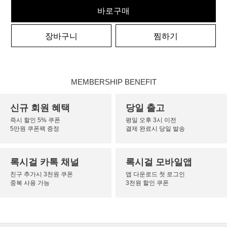
바로구매
장바구니
찜하기
MEMBERSHIP BENEFIT
신규 회원 혜택
당일 출고
즉시 할인 5% 쿠폰
평일 오후 3시 이전
5만원 쿠폰팩 증정
결제 완료시 당일 발송
록시걸 카톡 채널
록시걸 모바일앱
친구 추가시 3천원 쿠폰
앱 다운로드 첫 로그인
중복 사용 가능
3천원 할인 쿠폰