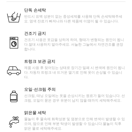
단독 손세탁
반드시 표백 성분이 없는 중성세제를 사용해 단독 손세탁해주세
요. 염색 잔료가 빠져나와 다른 제품에 이염이 될 수 있습니다.
건조기 금지
건조기 사용은 옷감을 상하게 하며, 형태가 변형되는 원인이 됩니
다.절대 사용하지 말아주세요. 서늘한 그늘에서 자연건조를 권장
합니다.
트렁크 보관 금지
제품 사용 후 젖어있는 상태로 장기간 밀폐 시 변색에 원인이 됩니
다. 자동차 트렁크 내 뜨거운 열기로 인해 옷이 손상될 수 있습니
다.
오일·선크림 주의
선크림, 태닝 오일에는 옷을 손상시키는 원료가 들어 있습니다. 선
크림, 오일이 묻은 경우 유분이 남지 않을 때까지 세탁해주세요.
맑은물 세탁
물놀이 후 물속에 화학성분 및 염분으로 인해 변색이 발생할 수 있
으며, 땀으로 인해 부분 탁생이 발생할 수 있습니다.물놀이 직후
맑은 물로 세탁해주세요.