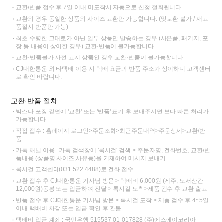
교환/반품 접수 후 7일 이내 미도착시 자동으로 신청 철회됩니다.
교환의 경우 동일한 상품의 사이즈 교환만 가능합니다. (맞교환 불가 / 재고
품절시 반품만 가능)
최초 수령한 그대로가 아닌 일부 상품만 발송하는 경우 (사은품, 패키지, 포
장 등 내용이 상이한 경우) 교환·반품이 불가능합니다.
교환·반품불가 사전 고지 상품인 경우 교환·반품이 불가능합니다.
CJ대한통운 외 타택배 이용 시 택배 요금과 반품 주소가 상이하니 고객센터
로 확인 바랍니다.
교환·반품 절차
박스나 포장 겉면에 '교환' 또는 '반품' 표기 후 보내주시면 보다 빠른 처리가
가능합니다.
직접 접수 : 홈페이지 로그인>주문조회>최근주문내역>주문상세>교환/반
품
카톡 채널 이용 : 카톡 검색창에 '록시걸' 검색 > 주문자명, 전화번호, 교환/반
품내용 (상품명,사이즈,사유등)을 기재하여 메시지 보내기
록시걸 고객센터(031.522.4488)로 전화 접수
교환 접수 후 CJ대한통운 기사님 방문 > 택배비 6,000원 (제주, 도서산간
12,000원)동봉 또는 입금하여 전달 > 록시걸 도착>제품 검수 후 교환 출고
반품 접수 후 CJ대한통운 기사님 방문 > 록시걸 도착 > 제품 검수 후 4~5일
이내 택배비 차감 또는 입금 확인 후 환불
택배비 입금 계좌 : 국민은행 515537-01-017828 (주)에스에이코리아