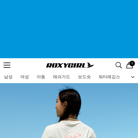
0
로고
메뉴
검색
메뉴
남성
여성
아동
래쉬가드
보드숏
워터레깅스
비치