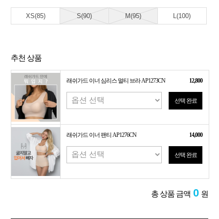
XS(85)
S(90)
M(95)
L(100)
추천 상품
래쉬가드 이너 심리스 멀티 브라 AP1273CN
12,800
선택 완료
래쉬가드 이너 팬티 AP1276CN
14,000
선택 완료
0
총 상품 금액
원