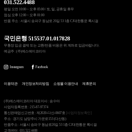
031.522.4488
평일 오전 10:00 ~ 오후 05:00 / 토, 일, 공휴일 휴무
점심 오후 12:00 ~ 오후 01:00
반품 주소 : 서울시 송파구 동남로 20길 53 1층 CJ대한통운 록시걸
국민은행 515537.01.017828
무통장 입금 결제 또는 교환/반품 비용은 위 계좌로 입금바랍니다.
예금주 : (주)에스에이코리아
Instargram
Facebook
이용약관
개인정보처리방침
쇼핑몰 이용안내
제휴문의
(주)에스에이코리아 대표이사 : 송수아
사업자등록번호 : 215-87-97374
통신판매업신고번호 : 제2020-다산-0607호
[사업자정보확인]
주소 : 경기도 남양주시 가운로153 (다산동)
반품주소 : 서울시 송파구 동남로20길 53 1층 CJ대한통운 록시걸
고객센터 : 031.522.4488