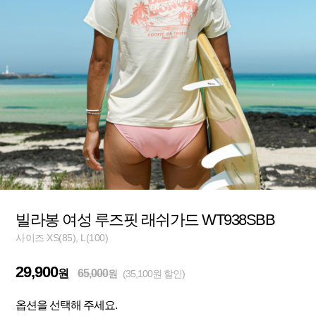
빌라봉 여성 루즈핏 래쉬가드 WT938SBB
사이즈 XS(85), L(100)
29,900
원
65,000
원
(35,100원 할인)
옵션을 선택해 주세요.