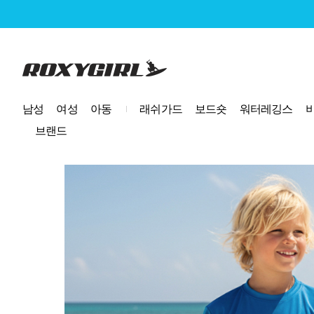
로고
남성
여성
아동
래쉬가드
보드숏
워터레깅스
브랜드