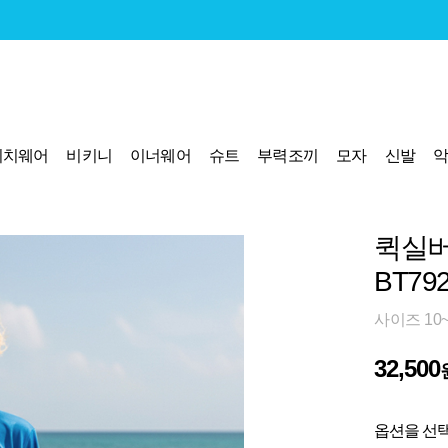
비치웨어
비키니
이너웨어
슈트
부력조끼
모자
신발
퀵실버
BT79
사이즈 10
32,500
옵션을 선택