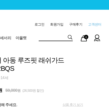
로그인
회원가입
구매후기
고객센터
마이
장바
악세서리
아울렛
0
페이
구니
 아동 루즈핏 래쉬가드
2BQS
~14세
원
59,000
원
(26,500원 할인)
상품 후기 보기
해 주세요.