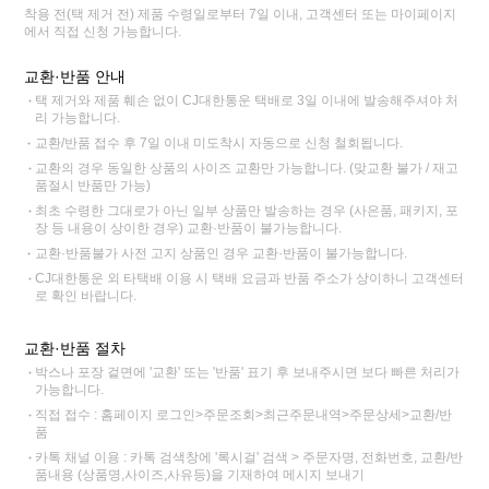
착용 전(택 제거 전) 제품 수령일로부터 7일 이내, 고객센터 또는 마이페이지
에서 직접 신청 가능합니다.
교환·반품 안내
택 제거와 제품 훼손 없이 CJ대한통운 택배로 3일 이내에 발송해주셔야 처
리 가능합니다.
교환/반품 접수 후 7일 이내 미도착시 자동으로 신청 철회됩니다.
교환의 경우 동일한 상품의 사이즈 교환만 가능합니다. (맞교환 불가 / 재고
품절시 반품만 가능)
최초 수령한 그대로가 아닌 일부 상품만 발송하는 경우 (사은품, 패키지, 포
장 등 내용이 상이한 경우) 교환·반품이 불가능합니다.
교환·반품불가 사전 고지 상품인 경우 교환·반품이 불가능합니다.
CJ대한통운 외 타택배 이용 시 택배 요금과 반품 주소가 상이하니 고객센터
로 확인 바랍니다.
교환·반품 절차
박스나 포장 겉면에 '교환' 또는 '반품' 표기 후 보내주시면 보다 빠른 처리가
가능합니다.
직접 접수 : 홈페이지 로그인>주문조회>최근주문내역>주문상세>교환/반
품
카톡 채널 이용 : 카톡 검색창에 '록시걸' 검색 > 주문자명, 전화번호, 교환/반
품내용 (상품명,사이즈,사유등)을 기재하여 메시지 보내기