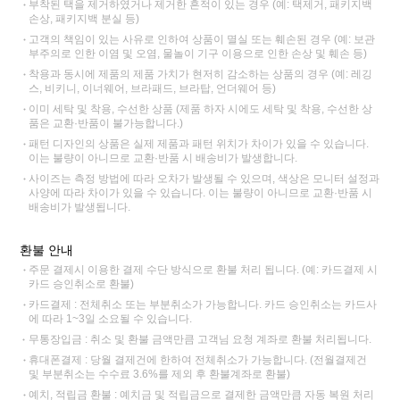
부착된 택을 제거하였거나 제거한 흔적이 있는 경우 (예: 택제거, 패키지백
손상, 패키지백 분실 등)
고객의 책임이 있는 사유로 인하여 상품이 멸실 또는 훼손된 경우 (예: 보관
부주의로 인한 이염 및 오염, 물놀이 기구 이용으로 인한 손상 및 훼손 등)
착용과 동시에 제품의 제품 가치가 현저히 감소하는 상품의 경우 (예: 레깅
스, 비키니, 이너웨어, 브라패드, 브라탑, 언더웨어 등)
이미 세탁 및 착용, 수선한 상품 (제품 하자 시에도 세탁 및 착용, 수선한 상
품은 교환·반품이 불가능합니다.)
패턴 디자인의 상품은 실제 제품과 패턴 위치가 차이가 있을 수 있습니다.
이는 불량이 아니므로 교환·반품 시 배송비가 발생합니다.
사이즈는 측정 방법에 따라 오차가 발생될 수 있으며, 색상은 모니터 설정과
사양에 따라 차이가 있을 수 있습니다. 이는 불량이 아니므로 교환·반품 시
배송비가 발생됩니다.
환불 안내
주문 결제시 이용한 결제 수단 방식으로 환불 처리 됩니다. (예: 카드결제 시
카드 승인취소로 환불)
카드결제 : 전체취소 또는 부분취소가 가능합니다. 카드 승인취소는 카드사
에 따라 1~3일 소요될 수 있습니다.
무통장입금 : 취소 및 환불 금액만큼 고객님 요청 계좌로 환불 처리됩니다.
휴대폰결제 : 당월 결제건에 한하여 전체취소가 가능합니다. (전월결제건
및 부분취소는 수수료 3.6%를 제외 후 환불계좌로 환불)
예치, 적립금 환불 : 예치금 및 적립금으로 결제한 금액만큼 자동 복원 처리