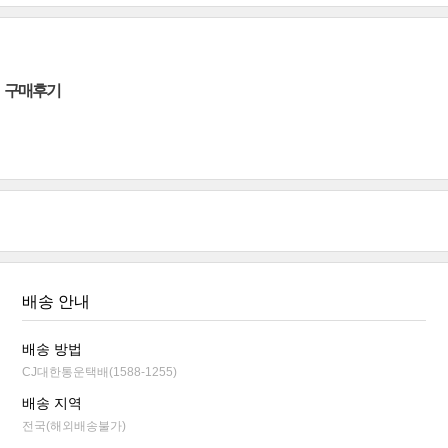
구매후기
배송 안내
배송 방법
CJ대한통운택배(1588-1255)
배송 지역
전국(해외배송불가)