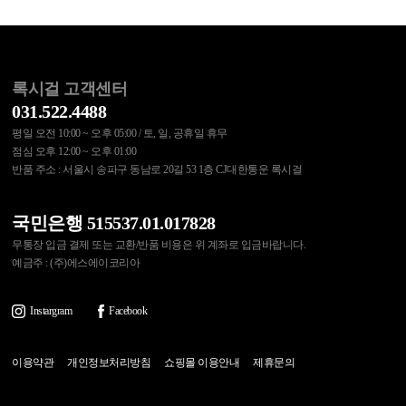
록시걸 고객센터
031.522.4488
평일 오전 10:00 ~ 오후 05:00 / 토, 일, 공휴일 휴무
점심 오후 12:00 ~ 오후 01:00
반품 주소 : 서울시 송파구 동남로 20길 53 1층 CJ대한통운 록시걸
국민은행 515537.01.017828
무통장 입금 결제 또는 교환/반품 비용은 위 계좌로 입금바랍니다.
예금주 : (주)에스에이코리아
Instargram
Facebook
이용약관
개인정보처리방침
쇼핑몰 이용안내
제휴문의