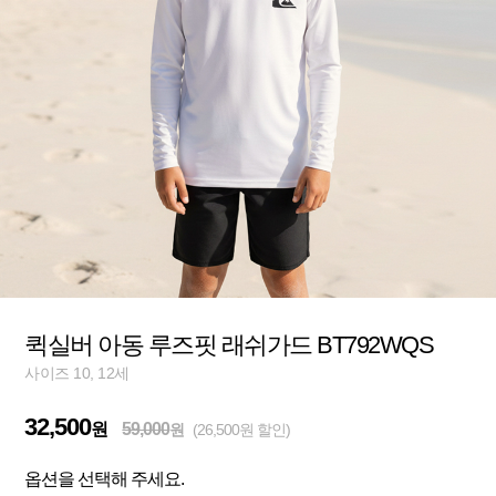
퀵실버 아동 루즈핏 래쉬가드 BT792WQS
사이즈 10, 12세
32,500
원
59,000
원
(26,500원 할인)
옵션을 선택해 주세요.