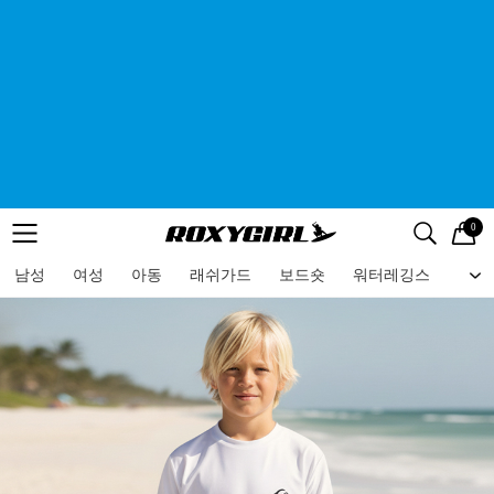
0
로고
메뉴
검색
메뉴
남성
여성
아동
래쉬가드
보드숏
워터레깅스
비치