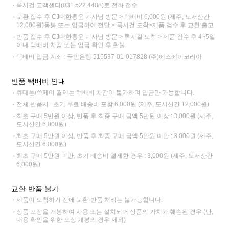
록시걸 고객센터(031.522.4488)로 전화 접수
교환 접수 후 CJ대한통운 기사님 방문 > 택배비 6,000원 (제주, 도서산간
12,000원)동봉 또는 입금하여 전달 > 록시걸 도착>제품 검수 후 교환 출고
반품 접수 후 CJ대한통운 기사님 방문 > 록시걸 도착 > 제품 검수 후 4~5일
이내 택배비 차감 또는 입금 확인 후 환불
택배비 입금 계좌 : 국민은행 515537-01-017828 (주)에스에이코리아
반품 택배비 안내
휴대폰/쓱페이 결제는 택배비 차감이 불가하여 입금만 가능합니다.
전체 반품시 : 초기 무료 배송비 포함 6,000원 (제주, 도서산간 12,000원)
최초 구매 5만원 이상, 반품 후 최종 구매 금액 5만원 이상 : 3,000원 (제주,
도서산간 6,000원)
최초 구매 5만원 이상, 반품 후 최종 구매 금액 5만원 미만 : 3,000원 (제주,
도서산간 6,000원)
최초 구매 5만원 미만, 초기 배송비 결제한 경우 : 3,000원 (제주, 도서산간
6,000원)
교환·반품 불가
제품이 도착하기 전에 교환·반품 처리는 불가능합니다.
상품 포장을 개봉하여 사용 또는 설치되어 상품의 가치가 훼손된 경우 (단,
내용 확인을 위한 포장 개봉의 경우 제외)