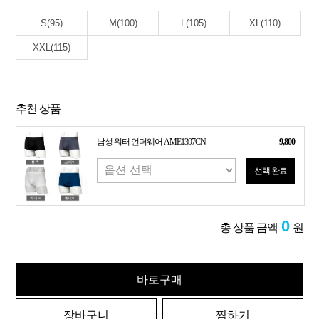
S(95)
M(100)
L(105)
XL(110)
XXL(115)
추천 상품
남성 워터 언더웨어 AME1397CN
9,800
선택 완료
0
총 상품 금액
원
바로구매
장바구니
찜하기