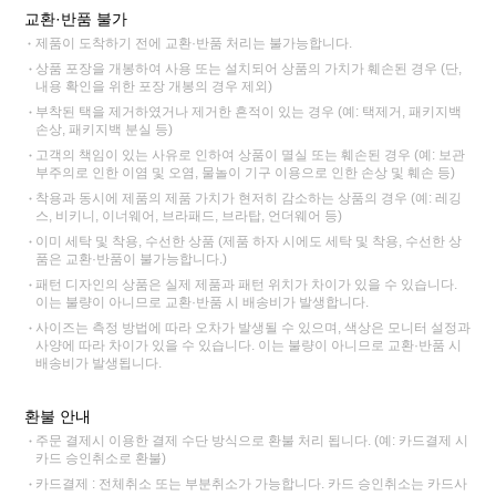
교환·반품 불가
제품이 도착하기 전에 교환·반품 처리는 불가능합니다.
상품 포장을 개봉하여 사용 또는 설치되어 상품의 가치가 훼손된 경우 (단,
내용 확인을 위한 포장 개봉의 경우 제외)
부착된 택을 제거하였거나 제거한 흔적이 있는 경우 (예: 택제거, 패키지백
손상, 패키지백 분실 등)
고객의 책임이 있는 사유로 인하여 상품이 멸실 또는 훼손된 경우 (예: 보관
부주의로 인한 이염 및 오염, 물놀이 기구 이용으로 인한 손상 및 훼손 등)
착용과 동시에 제품의 제품 가치가 현저히 감소하는 상품의 경우 (예: 레깅
스, 비키니, 이너웨어, 브라패드, 브라탑, 언더웨어 등)
이미 세탁 및 착용, 수선한 상품 (제품 하자 시에도 세탁 및 착용, 수선한 상
품은 교환·반품이 불가능합니다.)
패턴 디자인의 상품은 실제 제품과 패턴 위치가 차이가 있을 수 있습니다.
이는 불량이 아니므로 교환·반품 시 배송비가 발생합니다.
사이즈는 측정 방법에 따라 오차가 발생될 수 있으며, 색상은 모니터 설정과
사양에 따라 차이가 있을 수 있습니다. 이는 불량이 아니므로 교환·반품 시
배송비가 발생됩니다.
환불 안내
주문 결제시 이용한 결제 수단 방식으로 환불 처리 됩니다. (예: 카드결제 시
카드 승인취소로 환불)
카드결제 : 전체취소 또는 부분취소가 가능합니다. 카드 승인취소는 카드사