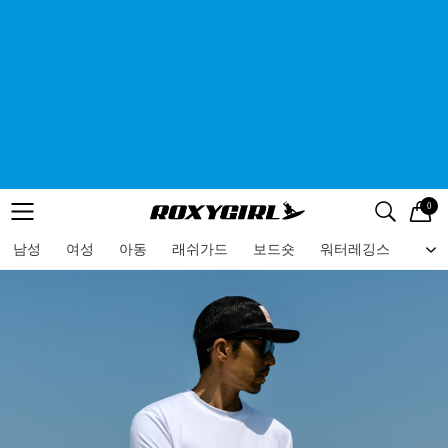
0
로고
메뉴
검색
메뉴
남성
여성
아동
래쉬가드
보드숏
워터레깅스
비치