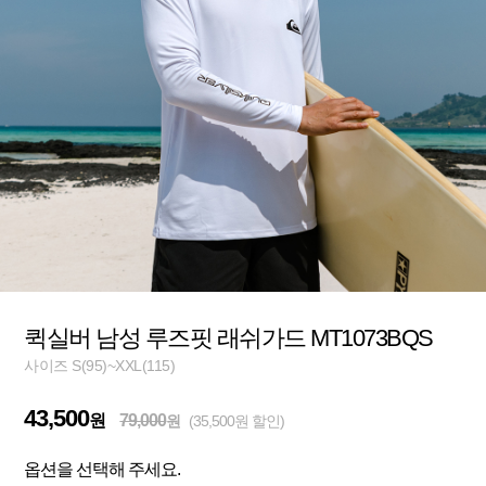
퀵실버 남성 루즈핏 래쉬가드 MT1073BQS
사이즈 S(95)~XXL(115)
43,500
원
79,000
원
(35,500원 할인)
옵션을 선택해 주세요.