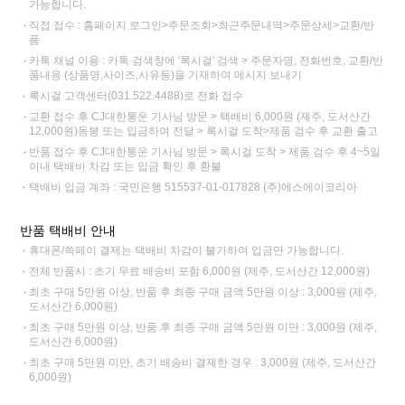
가능합니다.
직접 접수 : 홈페이지 로그인>주문조회>최근주문내역>주문상세>교환/반
품
카톡 채널 이용 : 카톡 검색창에 '록시걸' 검색 > 주문자명, 전화번호, 교환/반
품내용 (상품명,사이즈,사유등)을 기재하여 메시지 보내기
록시걸 고객센터(031.522.4488)로 전화 접수
교환 접수 후 CJ대한통운 기사님 방문 > 택배비 6,000원 (제주, 도서산간
12,000원)동봉 또는 입금하여 전달 > 록시걸 도착>제품 검수 후 교환 출고
반품 접수 후 CJ대한통운 기사님 방문 > 록시걸 도착 > 제품 검수 후 4~5일
이내 택배비 차감 또는 입금 확인 후 환불
택배비 입금 계좌 : 국민은행 515537-01-017828 (주)에스에이코리아
반품 택배비 안내
휴대폰/쓱페이 결제는 택배비 차감이 불가하여 입금만 가능합니다.
전체 반품시 : 초기 무료 배송비 포함 6,000원 (제주, 도서산간 12,000원)
최초 구매 5만원 이상, 반품 후 최종 구매 금액 5만원 이상 : 3,000원 (제주,
도서산간 6,000원)
최초 구매 5만원 이상, 반품 후 최종 구매 금액 5만원 미만 : 3,000원 (제주,
도서산간 6,000원)
최초 구매 5만원 미만, 초기 배송비 결제한 경우 : 3,000원 (제주, 도서산간
6,000원)