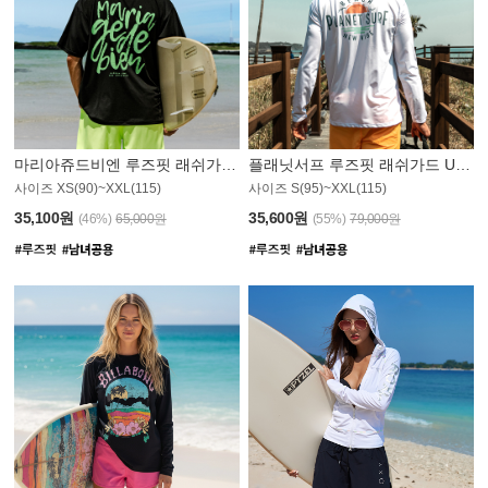
마리아쥬드비엔 루즈핏 래쉬가드 JMT004B
플래닛서프 루즈핏 래쉬가드 UMT008WPS
사이즈 XS(90)~XXL(115)
사이즈 S(95)~XXL(115)
35,100원
35,600원
(46%)
65,000원
(55%)
79,000원