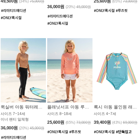
49,500원
25,600원
(34%)
75,000원
(65%)
73,000원
36,000원
(20%)
45,000원
퀵실버 아동 워터레깅스 BB776BQS
플래닛서프 아동 루즈핏 래쉬가드 UGT012CPS
록시 아동 올인원 래쉬가드 GT811BRX
사이즈 7~14세
사이즈 8~18세
사이즈 4~7세
이너 팬티 일체형
25,600원
39,400원
(65%)
73,000원
(43%)
69,000원
36,000원
(20%)
45,000원