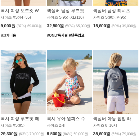
록시 여성 보드숏 WB791PRX
퀵실버 남성 루즈핏 래쉬가드 MT1072GQS
퀵실버 남성 티셔츠 MST356WQS
사이즈 XS(44~55)
사이즈 S(95)~XL(110)
사이즈 S(90), M(95)
9,000원
32,500원
15,600원
(87%)
69,000원
(50%)
65,000원
(60%)
39,000원
록시 여성 루즈핏 래쉬가드 WT909BRX
록시 유아 원피스 수영복 B588W
퀵실버 아동 집업 래쉬가드 BT682LQS
사이즈 XS(85)
사이즈 2세
사이즈 8, 10세
29,300원
9,500원
35,600원
(63%)
79,000원
(84%)
59,000원
(55%)
79,000원