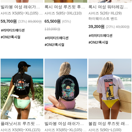
빌라봉 여성 래쉬가드 WT992WBB
록시 여성 루즈핏 후드 래쉬가드 WT556BRX
록시 여성 워터레깅스 WB1016BRX
사이즈 XS(85)~XL(105) / 레귤러핏
사이즈 S(85)~3XL(110)
사이즈 S(26)~XL(29)
하이웨이스트 밴드
59,700원
65,500원
(33%)
89,000원
(45%)
39,200원
(20%)
49,000원
119,000원
플래닛서프 루즈핏 래쉬가드 UWT044BPS
빌라봉 여성 래쉬가드 WT988BBB
볼컴 여성 루즈핏 래쉬가드 MT1005VC
사이즈 XS(90)~XXL(115)
사이즈 XS(85)~XL(105) / 오버핏
사이즈 S(90)~L(100)