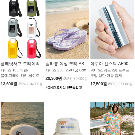
플래닛서프 드라이백 UAB009PS
빌라봉 여성 쪼리 AS1862PBB
아쿠아 선스틱 AE008MG
사이즈 10L / 6컬러
사이즈 230~250 / 굽 6cm
워터&스웨트 2중 프루프 / SPF 50+
블랙,그레이,카키,화이트,옐로우,핑크
뚜껑 상단 거울 탑재
29,300원
(25%)
39,000원
13,600원
17,500원
(60%)
34,000원
(50%)
35,000원