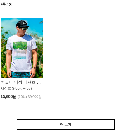
퀵실버 남성 티셔츠 MST357WQS
사이즈 S(90), M(95)
15,600원
(60%)
39,000원
더 보기