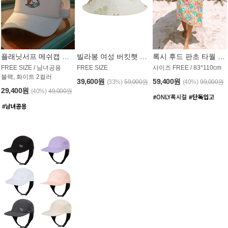
플래닛서프 메쉬캡 모자 UAC008PS
빌라봉 여성 버킷햇 AC1971MBB
록시 후드 판초 타월 AT1765WRX
FREE SIZE / 남녀공용
FREE SIZE
사이즈 FREE / 83*110cm
블랙, 화이트 2컬러
39,600원
59,400원
(33%)
59,000원
(40%)
99,000원
29,400원
(40%)
49,000원