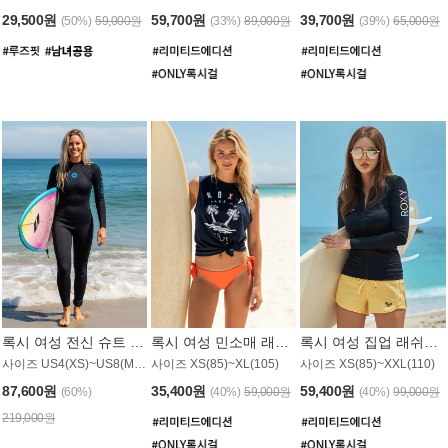
29,500원
59,700원
39,700원
(50%)
59,000원
(33%)
89,000원
(39%)
65,000원
록시 여성 전신 슈트 (4/3mm) WS221KRX
록시 여성 민소매 래쉬가드 WT907BRX
록시 여성 집업 래쉬가드 WT868BRX
사이즈 US4(XS)~US8(M) / 후면 지퍼
사이즈 XS(85)~XL(105)
사이즈 XS(85)~XXL(110)
87,600원
35,400원
59,400원
(60%)
(40%)
59,000원
(40%)
99,000원
219,000원