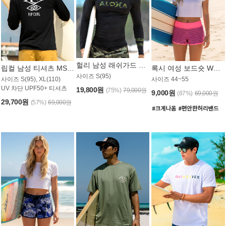
헐리 남성 래쉬가드 MT521CHL
립컬 남성 티셔츠 MST445BRC
록시 여성 보드숏 WB773KRX
사이즈 S(95)
사이즈 S(95), XL(110)
사이즈 44~55
UV 차단 UPF50+ 티셔츠
19,800원
(75%)
79,000원
9,000원
(87%)
69,000원
29,700원
(57%)
69,000원