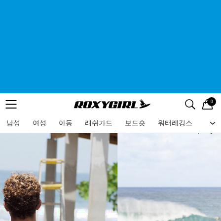
0
로고
메뉴
검색
메뉴
남성
여성
아동
래쉬가드
보드숏
워터레깅스
비치