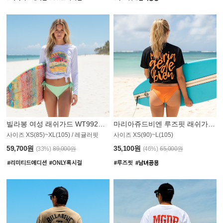
빌라봉 여성 래쉬가드 WT992WBB
마리아쥬드비엔 루즈핏 래쉬가드 JWT013O
사이즈 XS(85)~XL(105) / 레귤러핏
사이즈 XS(90)~L(105)
011PS
59,700원
35,100원
(33%)
89,000원
(46%)
65,000원