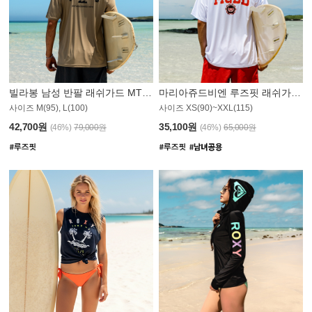
빌라봉 남성 반팔 래쉬가드 MT1082GBB
마리아쥬드비엔 루즈핏 래쉬가드 JMT005W
사이즈 M(95), L(100)
사이즈 XS(90)~XXL(115)
42,700원
35,100원
(46%)
79,000원
(46%)
65,000원
N