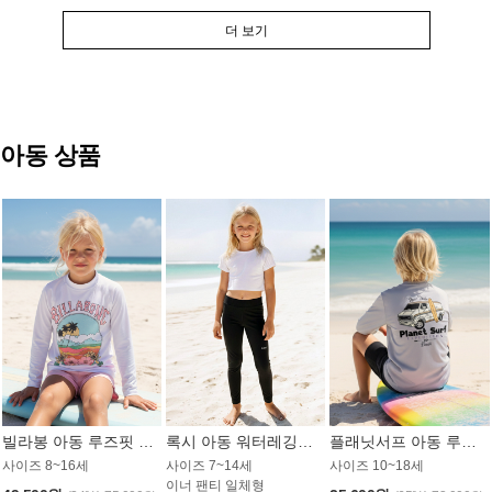
더 보기
아동 상품
빌라봉 아동 루즈핏 래쉬가드 GT813WBB
록시 아동 워터레깅스 GB672BRX
플래닛서프 아동 루즈핏 래쉬가드 UBT009GPS
사이즈 8~16세
사이즈 7~14세
사이즈 10~18세
이너 팬티 일체형