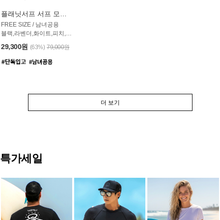
플래닛서프 서프 모자 UAC007PS
FREE SIZE / 남녀공용
블랙,라벤더,화이트,피치,그레이,오트밀 6컬러
29,300원
(63%)
79,000원
더 보기
특가세일