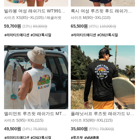
빌라봉 여성 래쉬가드 WT991BBB
록시 여성 루즈핏 후드 래쉬가드 WT555WRX
S
사이즈 XS(85)~XL(105) / 레귤러핏
사이즈 M(90)~3XL(110)
59,700원
65,500원
(33%)
89,000원
(45%)
119,000원
엘리먼트 루즈핏 래쉬가드 MT1114WEM
플래닛서프 루즈핏 래쉬가드 UMT010BPS
사이즈 S(95)~XXL(115)
사이즈 XS(90)~XXL(115)
PS
49,500원
35,600원
(34%)
75,000원
(55%)
79,000원