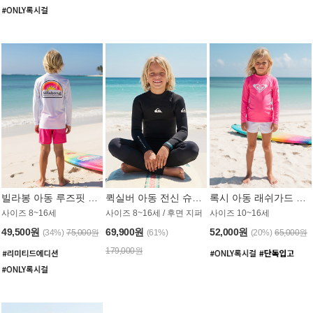
빌라봉 아동 루즈핏 래쉬가드 BT804WBB
퀵실버 아동 전신 슈트 (3/2mm) BS023KQS
록시 아동 래쉬가드 GT815MRX
사이즈 8~16세
사이즈 8~16세 / 후면 지퍼
사이즈 10~16세
49,500원
69,900원
52,000원
(34%)
75,000원
(61%)
(20%)
65,000원
179,000원