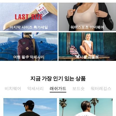
마지막 사이즈 특가세일
워터스포츠 이너웨어
여행 필수 악세사리
록시걸 아울렛
지금 가장 인기 있는 상품
비치웨어
악세서리
래쉬가드
보드숏
워터레깅스