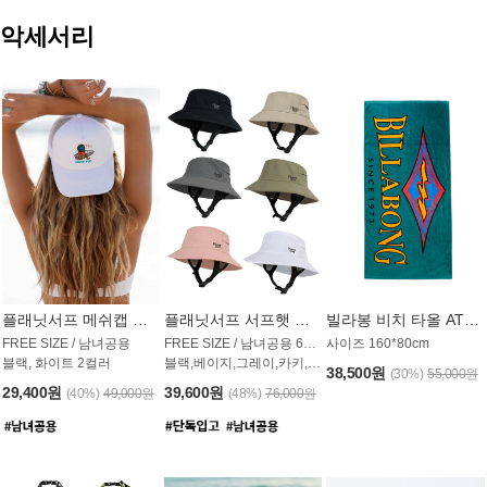
악세서리
플래닛서프 메쉬캡 모자 UAC009PS
플래닛서프 서프햇 모자 UAC002PS
빌라봉 비치 타올 AT1768PBB
FREE SIZE / 남녀공용
FREE SIZE / 남녀공용 6컬러
사이즈 160*80cm
블랙, 화이트 2컬러
블랙,베이지,그레이,카키,핑크,화이트
38,500원
(30%)
55,000원
29,400원
39,600원
(40%)
49,000원
(48%)
76,000원