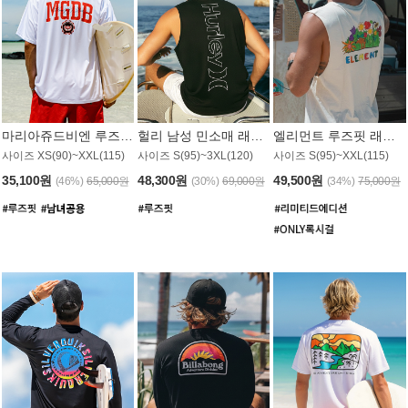
마리아쥬드비엔 루즈핏 래쉬가드 JMT005W
헐리 남성 민소매 래쉬가드 MT1155BHL
엘리먼트 루즈핏 래쉬가드 MT1114WEM
사이즈 XS(90)~XXL(115)
사이즈 S(95)~3XL(120)
사이즈 S(95)~XXL(115)
35,100원
48,300원
49,500원
(46%)
65,000원
(30%)
69,000원
(34%)
75,000원