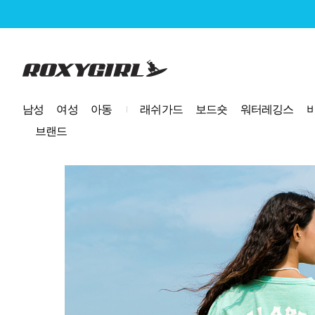
로고
남성
여성
아동
래쉬가드
보드숏
워터레깅스
브랜드