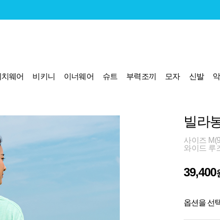
비치웨어
비키니
이너웨어
슈트
부력조끼
모자
신발
빌라봉
사이즈 M(90)
와이드 루
39,400
옵션을 선택