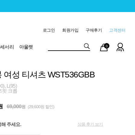
로그인
회원가입
구매후기
고객센터
마이
장바
악세서리
아울렛
0
페이
구니
 여성 티셔츠 WST536GBB
, L(95)
즈핏 크롭
원
69,000
원
(29,600원 할인)
상품 후기 보기
해 주세요.