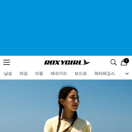
0
로고
메뉴
검색
메뉴
남성
여성
아동
래쉬가드
보드숏
워터레깅스
비치