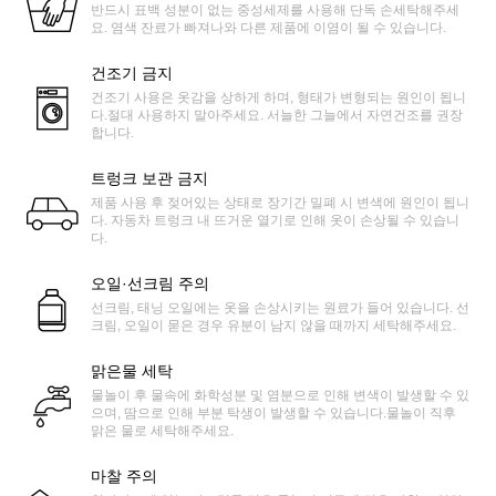
반드시 표백 성분이 없는 중성세제를 사용해 단독 손세탁해주세
요. 염색 잔료가 빠져나와 다른 제품에 이염이 될 수 있습니다.
건조기 금지
건조기 사용은 옷감을 상하게 하며, 형태가 변형되는 원인이 됩니
다.절대 사용하지 말아주세요. 서늘한 그늘에서 자연건조를 권장
합니다.
트렁크 보관 금지
제품 사용 후 젖어있는 상태로 장기간 밀폐 시 변색에 원인이 됩니
다. 자동차 트렁크 내 뜨거운 열기로 인해 옷이 손상될 수 있습니
다.
오일·선크림 주의
선크림, 태닝 오일에는 옷을 손상시키는 원료가 들어 있습니다. 선
크림, 오일이 묻은 경우 유분이 남지 않을 때까지 세탁해주세요.
맑은물 세탁
물놀이 후 물속에 화학성분 및 염분으로 인해 변색이 발생할 수 있
으며, 땀으로 인해 부분 탁생이 발생할 수 있습니다.물놀이 직후
맑은 물로 세탁해주세요.
마찰 주의