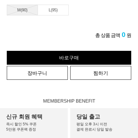
M(90)
L(95)
0
총 상품 금액
원
바로구매
장바구니
찜하기
MEMBERSHIP BENEFIT
신규 회원 혜택
당일 출고
즉시 할인 5% 쿠폰
평일 오후 3시 이전
5만원 쿠폰팩 증정
결제 완료시 당일 발송