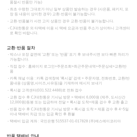
품절시 반품만 가능)
최초 수령한 그대로가 아닌 일부 상품만 발송하는 경우 (사은품, 패키지, 포
장 등 내용이 상이한 경우) 교환·반품이 불가능합니다.
교환·반품불가 사전 고지 상품인 경우 교환·반품이 불가능합니다.
CJ대한통운 외 타택배 이용 시 택배 요금과 반품 주소가 상이하니 고객센터
로 확인 바랍니다.
교환·반품 절차
박스나 포장 겉면에 '교환' 또는 '반품' 표기 후 보내주시면 보다 빠른 처리가
가능합니다.
직접 접수 : 홈페이지 로그인>주문조회>최근주문내역>주문상세>교환/반
품
카톡 채널 이용 : 카톡 검색창에 '록시걸' 검색 > 주문자명, 전화번호, 교환/반
품내용 (상품명,사이즈,사유등)을 기재하여 메시지 보내기
록시걸 고객센터(031.522.4488)로 전화 접수
교환 접수 후 CJ대한통운 기사님 방문 > 택배비 6,000원 (제주, 도서산간
12,000원)동봉 또는 입금하여 전달 > 록시걸 도착>제품 검수 후 교환 출고
반품 접수 후 CJ대한통운 기사님 방문 > 록시걸 도착 > 제품 검수 후 4~5일
이내 택배비 차감 또는 입금 확인 후 환불
택배비 입금 계좌 : 국민은행 515537-01-017828 (주)에스에이코리아
반품 택배비 안내