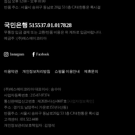
점심 오후 12:00 ~ 오후 01:00
반품 주소 : 서울시 송파구 동남로 20길 53 1층 CJ대한통운 록시걸
국민은행 515537.01.017828
무통장 입금 결제 또는 교환/반품 비용은 위 계좌로 입금바랍니다.
예금주 : (주)에스에이코리아
Instargram
Facebook
이용약관
개인정보처리방침
쇼핑몰 이용안내
제휴문의
(주)에스에이코리아 대표이사 : 송수아
사업자등록번호 : 215-87-97374
통신판매업신고번호 : 제2020-다산-0607호
[사업자정보확인]
주소 : 경기도 남양주시 가운로153 (다산동)
반품주소 : 서울시 송파구 동남로20길 53 1층 CJ대한통운 록시걸
고객센터 : 031.522.4488
개인정보관리보호책임자 : 김영석