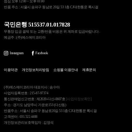
점심 오후 12:00 ~ 오후 01:00
반품 주소 : 서울시 송파구 동남로 20길 53 1층 CJ대한통운 록시걸
국민은행 515537.01.017828
무통장 입금 결제 또는 교환/반품 비용은 위 계좌로 입금바랍니다.
예금주 : (주)에스에이코리아
Instargram
Facebook
이용약관
개인정보처리방침
쇼핑몰 이용안내
제휴문의
(주)에스에이코리아 대표이사 : 송수아
사업자등록번호 : 215-87-97374
통신판매업신고번호 : 제2020-다산-0607호
[사업자정보확인]
주소 : 경기도 남양주시 가운로153 (다산동)
반품주소 : 서울시 송파구 동남로20길 53 1층 CJ대한통운 록시걸
고객센터 : 031.522.4488
개인정보관리보호책임자 : 김영석