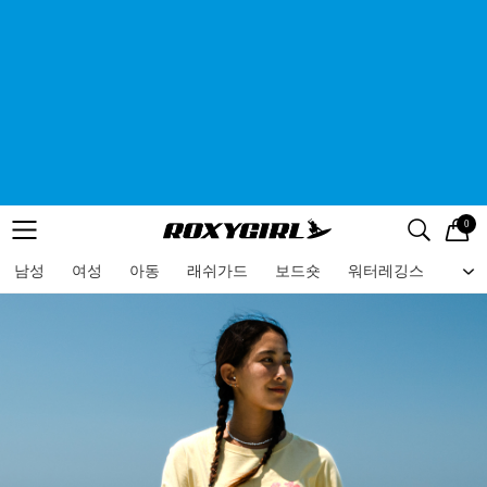
0
로고
메뉴
검색
메뉴
남성
여성
아동
래쉬가드
보드숏
워터레깅스
비치