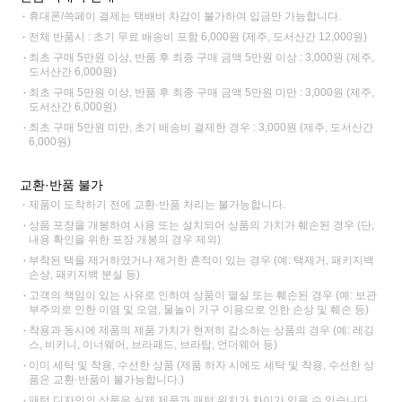
휴대폰/쓱페이 결제는 택배비 차감이 불가하여 입금만 가능합니다.
전체 반품시 : 초기 무료 배송비 포함 6,000원 (제주, 도서산간 12,000원)
최초 구매 5만원 이상, 반품 후 최종 구매 금액 5만원 이상 : 3,000원 (제주,
도서산간 6,000원)
최초 구매 5만원 이상, 반품 후 최종 구매 금액 5만원 미만 : 3,000원 (제주,
도서산간 6,000원)
최초 구매 5만원 미만, 초기 배송비 결제한 경우 : 3,000원 (제주, 도서산간
6,000원)
교환·반품 불가
제품이 도착하기 전에 교환·반품 처리는 불가능합니다.
상품 포장을 개봉하여 사용 또는 설치되어 상품의 가치가 훼손된 경우 (단,
내용 확인을 위한 포장 개봉의 경우 제외)
부착된 택을 제거하였거나 제거한 흔적이 있는 경우 (예: 택제거, 패키지백
손상, 패키지백 분실 등)
고객의 책임이 있는 사유로 인하여 상품이 멸실 또는 훼손된 경우 (예: 보관
부주의로 인한 이염 및 오염, 물놀이 기구 이용으로 인한 손상 및 훼손 등)
착용과 동시에 제품의 제품 가치가 현저히 감소하는 상품의 경우 (예: 레깅
스, 비키니, 이너웨어, 브라패드, 브라탑, 언더웨어 등)
이미 세탁 및 착용, 수선한 상품 (제품 하자 시에도 세탁 및 착용, 수선한 상
품은 교환·반품이 불가능합니다.)
패턴 디자인의 상품은 실제 제품과 패턴 위치가 차이가 있을 수 있습니다.