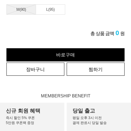
M(90)
L(95)
0
총 상품 금액
원
바로구매
장바구니
찜하기
MEMBERSHIP BENEFIT
신규 회원 혜택
당일 출고
즉시 할인 5% 쿠폰
평일 오후 3시 이전
5만원 쿠폰팩 증정
결제 완료시 당일 발송