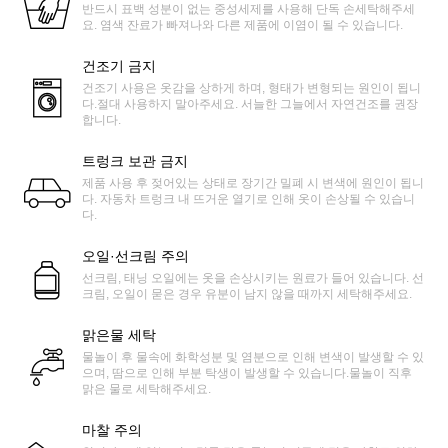
반드시 표백 성분이 없는 중성세제를 사용해 단독 손세탁해주세
요. 염색 잔료가 빠져나와 다른 제품에 이염이 될 수 있습니다.
건조기 금지
건조기 사용은 옷감을 상하게 하며, 형태가 변형되는 원인이 됩니
다.절대 사용하지 말아주세요. 서늘한 그늘에서 자연건조를 권장
합니다.
트렁크 보관 금지
제품 사용 후 젖어있는 상태로 장기간 밀폐 시 변색에 원인이 됩니
다. 자동차 트렁크 내 뜨거운 열기로 인해 옷이 손상될 수 있습니
다.
오일·선크림 주의
선크림, 태닝 오일에는 옷을 손상시키는 원료가 들어 있습니다. 선
크림, 오일이 묻은 경우 유분이 남지 않을 때까지 세탁해주세요.
맑은물 세탁
물놀이 후 물속에 화학성분 및 염분으로 인해 변색이 발생할 수 있
으며, 땀으로 인해 부분 탁생이 발생할 수 있습니다.물놀이 직후
맑은 물로 세탁해주세요.
마찰 주의