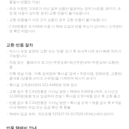
품절시 반품만 가능)
최초 수령한 그대로가 아닌 일부 상품만 발송하는 경우 (사은품, 패키지, 포
장 등 내용이 상이한 경우) 교환·반품이 불가능합니다.
교환·반품불가 사전 고지 상품인 경우 교환·반품이 불가능합니다.
CJ대한통운 외 타택배 이용 시 택배 요금과 반품 주소가 상이하니 고객센터
로 확인 바랍니다.
교환·반품 절차
박스나 포장 겉면에 '교환' 또는 '반품' 표기 후 보내주시면 보다 빠른 처리가
가능합니다.
직접 접수 : 홈페이지 로그인>주문조회>최근주문내역>주문상세>교환/반
품
카톡 채널 이용 : 카톡 검색창에 '록시걸' 검색 > 주문자명, 전화번호, 교환/반
품내용 (상품명,사이즈,사유등)을 기재하여 메시지 보내기
록시걸 고객센터(031.522.4488)로 전화 접수
교환 접수 후 CJ대한통운 기사님 방문 > 택배비 6,000원 (제주, 도서산간
12,000원)동봉 또는 입금하여 전달 > 록시걸 도착>제품 검수 후 교환 출고
반품 접수 후 CJ대한통운 기사님 방문 > 록시걸 도착 > 제품 검수 후 4~5일
이내 택배비 차감 또는 입금 확인 후 환불
택배비 입금 계좌 : 국민은행 515537-01-017828 (주)에스에이코리아
반품 택배비 안내