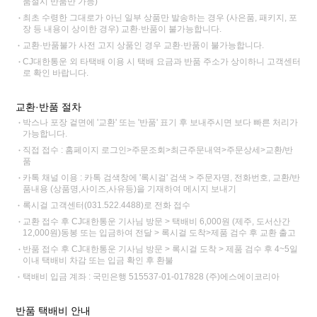
품절시 반품만 가능)
최초 수령한 그대로가 아닌 일부 상품만 발송하는 경우 (사은품, 패키지, 포
장 등 내용이 상이한 경우) 교환·반품이 불가능합니다.
교환·반품불가 사전 고지 상품인 경우 교환·반품이 불가능합니다.
CJ대한통운 외 타택배 이용 시 택배 요금과 반품 주소가 상이하니 고객센터
로 확인 바랍니다.
교환·반품 절차
박스나 포장 겉면에 '교환' 또는 '반품' 표기 후 보내주시면 보다 빠른 처리가
가능합니다.
직접 접수 : 홈페이지 로그인>주문조회>최근주문내역>주문상세>교환/반
품
카톡 채널 이용 : 카톡 검색창에 '록시걸' 검색 > 주문자명, 전화번호, 교환/반
품내용 (상품명,사이즈,사유등)을 기재하여 메시지 보내기
록시걸 고객센터(031.522.4488)로 전화 접수
교환 접수 후 CJ대한통운 기사님 방문 > 택배비 6,000원 (제주, 도서산간
12,000원)동봉 또는 입금하여 전달 > 록시걸 도착>제품 검수 후 교환 출고
반품 접수 후 CJ대한통운 기사님 방문 > 록시걸 도착 > 제품 검수 후 4~5일
이내 택배비 차감 또는 입금 확인 후 환불
택배비 입금 계좌 : 국민은행 515537-01-017828 (주)에스에이코리아
반품 택배비 안내