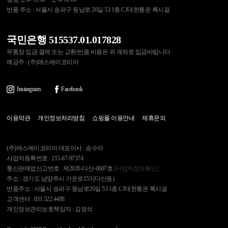
반품 주소 : 서울시 송파구 동남로 20길 53 1층 CJ대한통운 록시걸
국민은행 515537.01.017828
무통장 입금 결제 또는 교환/반품 비용은 위 계좌로 입금바랍니다.
예금주 : (주)에스에이코리아
Instargram
Facebook
이용약관
개인정보처리방침
쇼핑몰 이용안내
제휴문의
(주)에스에이코리아 대표이사 : 송수아
사업자등록번호 : 215-87-97374
통신판매업신고번호 : 제2020-다산-0607호
[사업자정보확인]
주소 : 경기도 남양주시 가운로153 (다산동)
반품주소 : 서울시 송파구 동남로20길 53 1층 CJ대한통운 록시걸
고객센터 : 031.522.4488
개인정보관리보호책임자 : 김영석