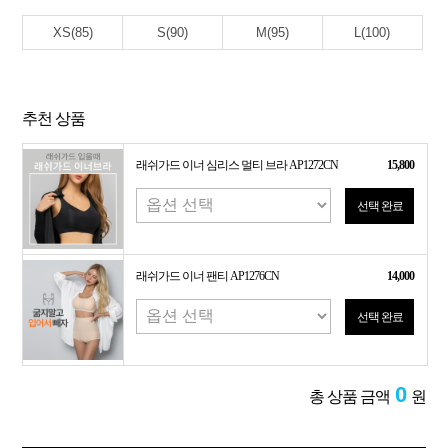
XS(85)
S(90)
M(95)
L(100)
추천 상품
래쉬가드 이너 심리스 멀티 브라 AP1272CN
15,800
선택 완료
래쉬가드 이너 팬티 AP1276CN
14,000
선택 완료
0
총 상품 금액
원