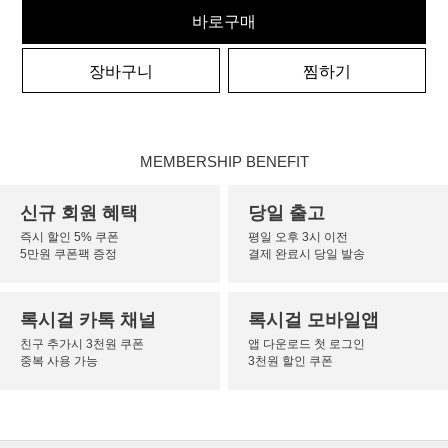
바로구매
장바구니
찜하기
MEMBERSHIP BENEFIT
신규 회원 혜택
당일 출고
즉시 할인 5% 쿠폰
평일 오후 3시 이전
5만원 쿠폰팩 증정
결제 완료시 당일 발송
록시걸 카톡 채널
록시걸 모바일앱
친구 추가시 3천원 쿠폰
앱 다운로드 첫 로그인
중복 사용 가능
3천원 할인 쿠폰