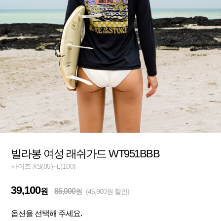
빌라봉 여성 래쉬가드 WT951BBB
사이즈 XS(85)~L(100)
39,100
원
85,000
원
(45,900원 할인)
옵션을 선택해 주세요.