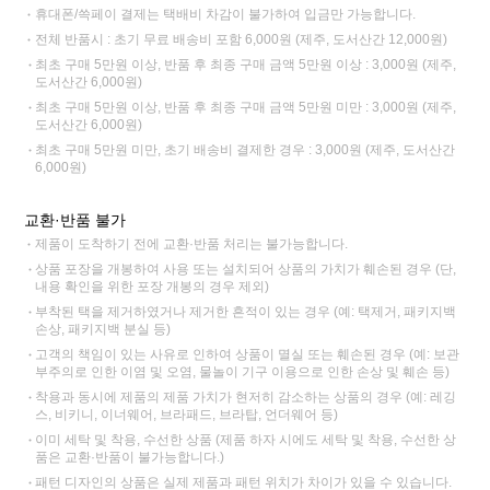
휴대폰/쓱페이 결제는 택배비 차감이 불가하여 입금만 가능합니다.
전체 반품시 : 초기 무료 배송비 포함 6,000원 (제주, 도서산간 12,000원)
최초 구매 5만원 이상, 반품 후 최종 구매 금액 5만원 이상 : 3,000원 (제주,
도서산간 6,000원)
최초 구매 5만원 이상, 반품 후 최종 구매 금액 5만원 미만 : 3,000원 (제주,
도서산간 6,000원)
최초 구매 5만원 미만, 초기 배송비 결제한 경우 : 3,000원 (제주, 도서산간
6,000원)
교환·반품 불가
제품이 도착하기 전에 교환·반품 처리는 불가능합니다.
상품 포장을 개봉하여 사용 또는 설치되어 상품의 가치가 훼손된 경우 (단,
내용 확인을 위한 포장 개봉의 경우 제외)
부착된 택을 제거하였거나 제거한 흔적이 있는 경우 (예: 택제거, 패키지백
손상, 패키지백 분실 등)
고객의 책임이 있는 사유로 인하여 상품이 멸실 또는 훼손된 경우 (예: 보관
부주의로 인한 이염 및 오염, 물놀이 기구 이용으로 인한 손상 및 훼손 등)
착용과 동시에 제품의 제품 가치가 현저히 감소하는 상품의 경우 (예: 레깅
스, 비키니, 이너웨어, 브라패드, 브라탑, 언더웨어 등)
이미 세탁 및 착용, 수선한 상품 (제품 하자 시에도 세탁 및 착용, 수선한 상
품은 교환·반품이 불가능합니다.)
패턴 디자인의 상품은 실제 제품과 패턴 위치가 차이가 있을 수 있습니다.