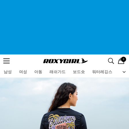
0
로고
메뉴
검색
메뉴
남성
여성
아동
래쉬가드
보드숏
워터레깅스
비치