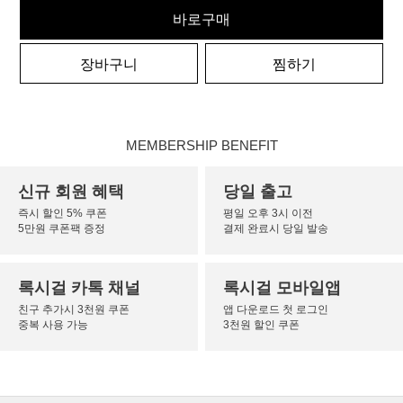
바로구매
장바구니
찜하기
MEMBERSHIP BENEFIT
신규 회원 혜택
당일 출고
즉시 할인 5% 쿠폰
평일 오후 3시 이전
5만원 쿠폰팩 증정
결제 완료시 당일 발송
록시걸 카톡 채널
록시걸 모바일앱
친구 추가시 3천원 쿠폰
앱 다운로드 첫 로그인
중복 사용 가능
3천원 할인 쿠폰