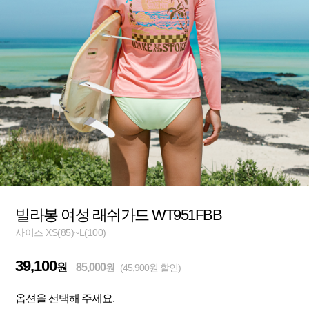
빌라봉 여성 래쉬가드 WT951FBB
사이즈 XS(85)~L(100)
39,100
원
85,000
원
(45,900원 할인)
옵션을 선택해 주세요.