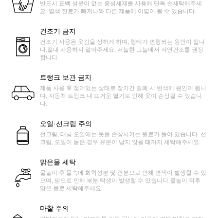
반드시 표백 성분이 없는 중성세제를 사용해 단독 손세탁해주세
요. 염색 잔료가 빠져나와 다른 제품에 이염이 될 수 있습니다.
건조기 금지
건조기 사용은 옷감을 상하게 하며, 형태가 변형되는 원인이 됩니
다.절대 사용하지 말아주세요. 서늘한 그늘에서 자연건조를 권장
합니다.
트렁크 보관 금지
제품 사용 후 젖어있는 상태로 장기간 밀폐 시 변색에 원인이 됩니
다. 자동차 트렁크 내 뜨거운 열기로 인해 옷이 손상될 수 있습니
다.
오일·선크림 주의
선크림, 태닝 오일에는 옷을 손상시키는 원료가 들어 있습니다. 선
크림, 오일이 묻은 경우 유분이 남지 않을 때까지 세탁해주세요.
맑은물 세탁
물놀이 후 물속에 화학성분 및 염분으로 인해 변색이 발생할 수 있
으며, 땀으로 인해 부분 탁생이 발생할 수 있습니다.물놀이 직후
맑은 물로 세탁해주세요.
마찰 주의