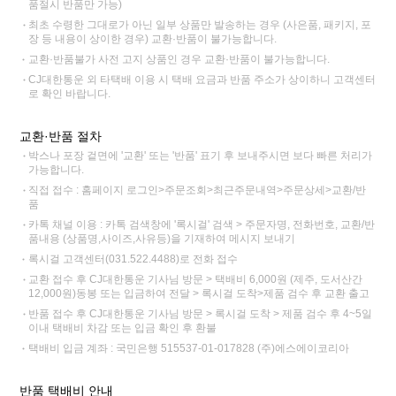
품절시 반품만 가능)
최초 수령한 그대로가 아닌 일부 상품만 발송하는 경우 (사은품, 패키지, 포
장 등 내용이 상이한 경우) 교환·반품이 불가능합니다.
교환·반품불가 사전 고지 상품인 경우 교환·반품이 불가능합니다.
CJ대한통운 외 타택배 이용 시 택배 요금과 반품 주소가 상이하니 고객센터
로 확인 바랍니다.
교환·반품 절차
박스나 포장 겉면에 '교환' 또는 '반품' 표기 후 보내주시면 보다 빠른 처리가
가능합니다.
직접 접수 : 홈페이지 로그인>주문조회>최근주문내역>주문상세>교환/반
품
카톡 채널 이용 : 카톡 검색창에 '록시걸' 검색 > 주문자명, 전화번호, 교환/반
품내용 (상품명,사이즈,사유등)을 기재하여 메시지 보내기
록시걸 고객센터(031.522.4488)로 전화 접수
교환 접수 후 CJ대한통운 기사님 방문 > 택배비 6,000원 (제주, 도서산간
12,000원)동봉 또는 입금하여 전달 > 록시걸 도착>제품 검수 후 교환 출고
반품 접수 후 CJ대한통운 기사님 방문 > 록시걸 도착 > 제품 검수 후 4~5일
이내 택배비 차감 또는 입금 확인 후 환불
택배비 입금 계좌 : 국민은행 515537-01-017828 (주)에스에이코리아
반품 택배비 안내