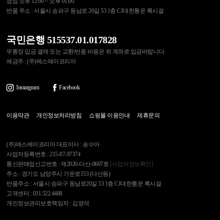
점심 오후 12:00 ~ 오후 01:00
반품 주소 : 서울시 송파구 동남로 20길 53 1층 CJ대한통운 록시걸
국민은행 515537.01.017828
무통장 입금 결제 또는 교환/반품 비용은 위 계좌로 입금바랍니다.
예금주 : (주)에스에이코리아
Instargram
Facebook
이용약관
개인정보처리방침
쇼핑몰 이용안내
제휴문의
(주)에스에이코리아 대표이사 : 송수아
사업자등록번호 : 215-87-97374
통신판매업신고번호 : 제2020-다산-0607호
[사업자정보확인]
주소 : 경기도 남양주시 가운로153 (다산동)
반품주소 : 서울시 송파구 동남로20길 53 1층 CJ대한통운 록시걸
고객센터 : 031.522.4488
개인정보관리보호책임자 : 김영석