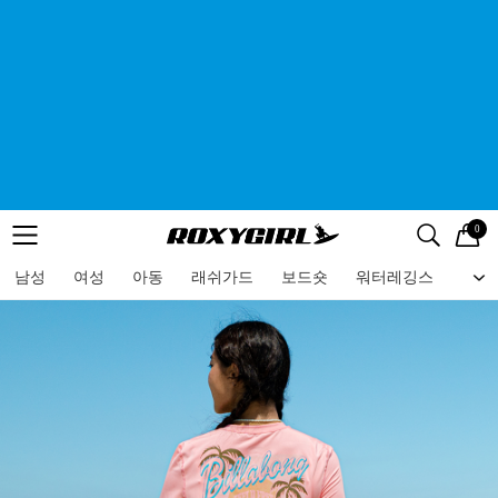
0
로고
메뉴
검색
메뉴
남성
여성
아동
래쉬가드
보드숏
워터레깅스
비치