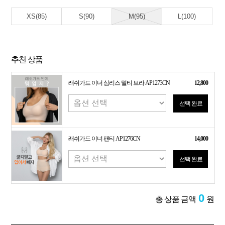
XS(85)
S(90)
M(95)
L(100)
추천 상품
래쉬가드 이너 심리스 멀티 브라 AP1273CN
12,800
선택 완료
래쉬가드 이너 팬티 AP1276CN
14,000
선택 완료
0
총 상품 금액
원