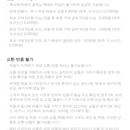
휴대폰/쓱페이 결제는 택배비 차감이 불가하여 입금만 가능합니다.
전체 반품시 : 초기 무료 배송비 포함 6,000원 (제주, 도서산간 12,000원)
최초 구매 5만원 이상, 반품 후 최종 구매 금액 5만원 이상 : 3,000원 (제주,
도서산간 6,000원)
최초 구매 5만원 이상, 반품 후 최종 구매 금액 5만원 미만 : 3,000원 (제주,
도서산간 6,000원)
최초 구매 5만원 미만, 초기 배송비 결제한 경우 : 3,000원 (제주, 도서산간
6,000원)
교환·반품 불가
제품이 도착하기 전에 교환·반품 처리는 불가능합니다.
상품 포장을 개봉하여 사용 또는 설치되어 상품의 가치가 훼손된 경우 (단,
내용 확인을 위한 포장 개봉의 경우 제외)
부착된 택을 제거하였거나 제거한 흔적이 있는 경우 (예: 택제거, 패키지백
손상, 패키지백 분실 등)
고객의 책임이 있는 사유로 인하여 상품이 멸실 또는 훼손된 경우 (예: 보관
부주의로 인한 이염 및 오염, 물놀이 기구 이용으로 인한 손상 및 훼손 등)
착용과 동시에 제품의 제품 가치가 현저히 감소하는 상품의 경우 (예: 레깅
스, 비키니, 이너웨어, 브라패드, 브라탑, 언더웨어 등)
이미 세탁 및 착용, 수선한 상품 (제품 하자 시에도 세탁 및 착용, 수선한 상
품은 교환·반품이 불가능합니다.)
패턴 디자인의 상품은 실제 제품과 패턴 위치가 차이가 있을 수 있습니다.