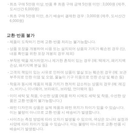
최초 구매 5만원 이상, 반품 후 최종 구매 금액 5만원 미만 : 3,000원 (제주,
도서산간 6,000원)
최초 구매 5만원 미만, 초기 배송비 결제한 경우 : 3,000원 (제주, 도서산간
6,000원)
교환·반품 불가
제품이 도착하기 전에 교환·반품 처리는 불가능합니다.
상품 포장을 개봉하여 사용 또는 설치되어 상품의 가치가 훼손된 경우 (단,
내용 확인을 위한 포장 개봉의 경우 제외)
부착된 택을 제거하였거나 제거한 흔적이 있는 경우 (예: 택제거, 패키지백
손상, 패키지백 분실 등)
고객의 책임이 있는 사유로 인하여 상품이 멸실 또는 훼손된 경우 (예: 보관
부주의로 인한 이염 및 오염, 물놀이 기구 이용으로 인한 손상 및 훼손 등)
착용과 동시에 제품의 제품 가치가 현저히 감소하는 상품의 경우 (예: 레깅
스, 비키니, 이너웨어, 브라패드, 브라탑, 언더웨어 등)
이미 세탁 및 착용, 수선한 상품 (제품 하자 시에도 세탁 및 착용, 수선한 상
품은 교환·반품이 불가능합니다.)
패턴 디자인의 상품은 실제 제품과 패턴 위치가 차이가 있을 수 있습니다.
이는 불량이 아니므로 교환·반품 시 배송비가 발생합니다.
사이즈는 측정 방법에 따라 오차가 발생될 수 있으며, 색상은 모니터 설정과
사양에 따라 차이가 있을 수 있습니다. 이는 불량이 아니므로 교환·반품 시
배송비가 발생됩니다.