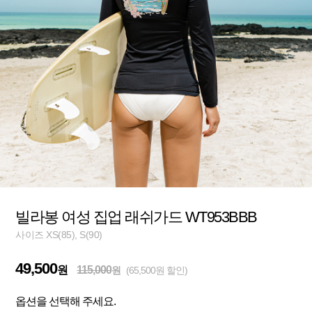
빌라봉 여성 집업 래쉬가드 WT953BBB
사이즈 XS(85), S(90)
49,500
원
115,000
원
(65,500원 할인)
옵션을 선택해 주세요.