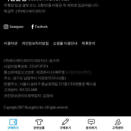
무통장 입금 결제 또는 교환/반품 비용은 위 계좌로 입금바랍니다.
예금주 : (주)에스에이코리아
Instargram
Facebook
이용약관
개인정보처리방침
쇼핑몰 이용안내
제휴문의
(주)에스에이코리아 대표이사 : 송수아
사업자등록번호 : 215-87-97374
통신판매업신고번호 : 제2020-다산-0607호
[사업자정보확인]
주소 : 경기도 남양주시 가운로153 (다산동)
반품주소 : 서울시 송파구 동남로20길 53 1층 CJ대한통운 록시걸
고객센터 : 031.522.4488
개인정보관리보호책임자 : 김영석
Copyright 2007 Roxygirl.tv Inc. All rights reserved.
록시걸
PC Ver
구매하기
관련상품
상품후기
문의하기
고객센터