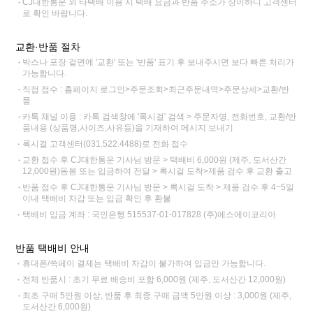
CJ대한통운 외 타택배 이용 시 택배 요금과 반품 주소가 상이하니 고객센터
로 확인 바랍니다.
교환·반품 절차
박스나 포장 겉면에 '교환' 또는 '반품' 표기 후 보내주시면 보다 빠른 처리가
가능합니다.
직접 접수 : 홈페이지 로그인>주문조회>최근주문내역>주문상세>교환/반
품
카톡 채널 이용 : 카톡 검색창에 '록시걸' 검색 > 주문자명, 전화번호, 교환/반
품내용 (상품명,사이즈,사유등)을 기재하여 메시지 보내기
록시걸 고객센터(031.522.4488)로 전화 접수
교환 접수 후 CJ대한통운 기사님 방문 > 택배비 6,000원 (제주, 도서산간
12,000원)동봉 또는 입금하여 전달 > 록시걸 도착>제품 검수 후 교환 출고
반품 접수 후 CJ대한통운 기사님 방문 > 록시걸 도착 > 제품 검수 후 4~5일
이내 택배비 차감 또는 입금 확인 후 환불
택배비 입금 계좌 : 국민은행 515537-01-017828 (주)에스에이코리아
반품 택배비 안내
휴대폰/쓱페이 결제는 택배비 차감이 불가하여 입금만 가능합니다.
전체 반품시 : 초기 무료 배송비 포함 6,000원 (제주, 도서산간 12,000원)
최초 구매 5만원 이상, 반품 후 최종 구매 금액 5만원 이상 : 3,000원 (제주,
도서산간 6,000원)