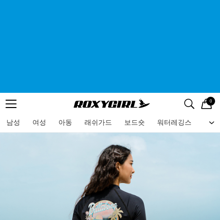
0
로고
메뉴
검색
메뉴
남성
여성
아동
래쉬가드
보드숏
워터레깅스
비치