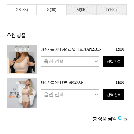
XS(85)
S(90)
M(95)
L(100)
추천 상품
래쉬가드 이너 심리스 멀티 브라 AP1273CN
12,800
선택 완료
래쉬가드 이너 팬티 AP1276CN
14,000
선택 완료
0
총 상품 금액
원