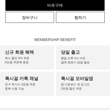
바로구매
장바구니
찜하기
MEMBERSHIP BENEFIT
신규 회원 혜택
당일 출고
즉시 할인 5% 쿠폰
평일 오후 3시 이전
5만원 쿠폰팩 증정
결제 완료시 당일 발송
록시걸 카톡 채널
록시걸 모바일앱
친구 추가시 3천원 쿠폰
앱 다운로드 첫 로그인
중복 사용 가능
3천원 할인 쿠폰