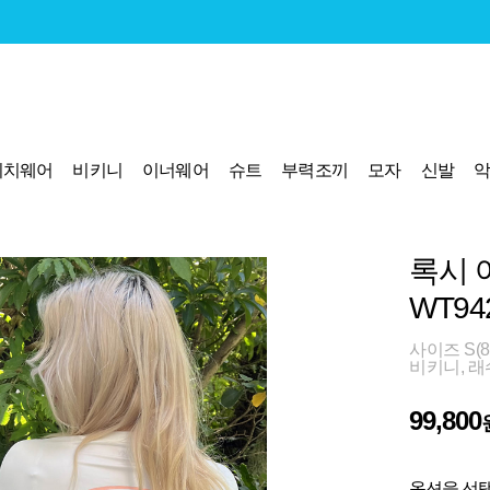
비치웨어
비키니
이너웨어
슈트
부력조끼
모자
신발
록시 
WT94
사이즈 S(85
비키니, 래
99,800
옵션을 선택