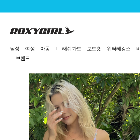
로고
남성
여성
아동
래쉬가드
보드숏
워터레깅스
브랜드