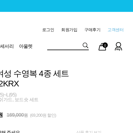
로그인
회원가입
구매후기
고객센터
마이
장바
악세서리
아울렛
0
페이
구니
여성 수영복 4종 세트
2KRX
)~L(95)
쉬가드, 보드숏 세트
원
169,000
원
(69,200원 할인)
상품 후기 보기
해 주세요.