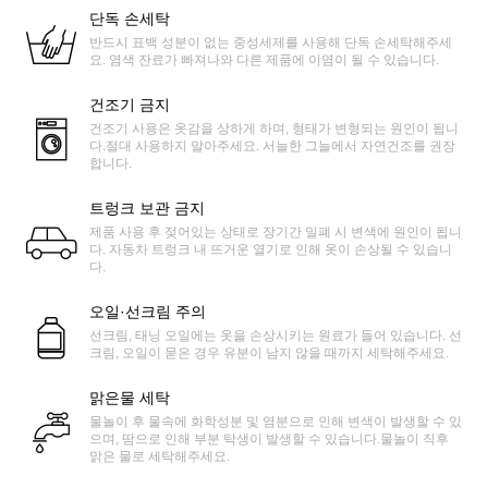
단독 손세탁
반드시 표백 성분이 없는 중성세제를 사용해 단독 손세탁해주세
요. 염색 잔료가 빠져나와 다른 제품에 이염이 될 수 있습니다.
건조기 금지
건조기 사용은 옷감을 상하게 하며, 형태가 변형되는 원인이 됩니
다.절대 사용하지 말아주세요. 서늘한 그늘에서 자연건조를 권장
합니다.
트렁크 보관 금지
제품 사용 후 젖어있는 상태로 장기간 밀폐 시 변색에 원인이 됩니
다. 자동차 트렁크 내 뜨거운 열기로 인해 옷이 손상될 수 있습니
다.
오일·선크림 주의
선크림, 태닝 오일에는 옷을 손상시키는 원료가 들어 있습니다. 선
크림, 오일이 묻은 경우 유분이 남지 않을 때까지 세탁해주세요.
맑은물 세탁
물놀이 후 물속에 화학성분 및 염분으로 인해 변색이 발생할 수 있
으며, 땀으로 인해 부분 탁생이 발생할 수 있습니다.물놀이 직후
맑은 물로 세탁해주세요.