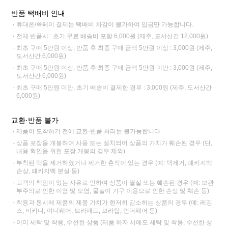
반품 택배비 안내
휴대폰/쓱페이 결제는 택배비 차감이 불가하여 입금만 가능합니다.
전체 반품시 : 초기 무료 배송비 포함 6,000원 (제주, 도서산간 12,000원)
최초 구매 5만원 이상, 반품 후 최종 구매 금액 5만원 이상 : 3,000원 (제주,
도서산간 6,000원)
최초 구매 5만원 이상, 반품 후 최종 구매 금액 5만원 미만 : 3,000원 (제주,
도서산간 6,000원)
최초 구매 5만원 미만, 초기 배송비 결제한 경우 : 3,000원 (제주, 도서산간
6,000원)
교환·반품 불가
제품이 도착하기 전에 교환·반품 처리는 불가능합니다.
상품 포장을 개봉하여 사용 또는 설치되어 상품의 가치가 훼손된 경우 (단,
내용 확인을 위한 포장 개봉의 경우 제외)
부착된 택을 제거하였거나 제거한 흔적이 있는 경우 (예: 택제거, 패키지백
손상, 패키지백 분실 등)
고객의 책임이 있는 사유로 인하여 상품이 멸실 또는 훼손된 경우 (예: 보관
부주의로 인한 이염 및 오염, 물놀이 기구 이용으로 인한 손상 및 훼손 등)
착용과 동시에 제품의 제품 가치가 현저히 감소하는 상품의 경우 (예: 레깅
스, 비키니, 이너웨어, 브라패드, 브라탑, 언더웨어 등)
이미 세탁 및 착용, 수선한 상품 (제품 하자 시에도 세탁 및 착용, 수선한 상