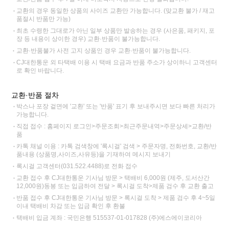
교환의 경우 동일한 상품의 사이즈 교환만 가능합니다. (맞교환 불가 / 재고
품절시 반품만 가능)
최초 수령한 그대로가 아닌 일부 상품만 발송하는 경우 (사은품, 패키지, 포
장 등 내용이 상이한 경우) 교환·반품이 불가능합니다.
교환·반품불가 사전 고지 상품인 경우 교환·반품이 불가능합니다.
CJ대한통운 외 타택배 이용 시 택배 요금과 반품 주소가 상이하니 고객센터
로 확인 바랍니다.
교환·반품 절차
박스나 포장 겉면에 '교환' 또는 '반품' 표기 후 보내주시면 보다 빠른 처리가
가능합니다.
직접 접수 : 홈페이지 로그인>주문조회>최근주문내역>주문상세>교환/반
품
카톡 채널 이용 : 카톡 검색창에 '록시걸' 검색 > 주문자명, 전화번호, 교환/반
품내용 (상품명,사이즈,사유등)을 기재하여 메시지 보내기
록시걸 고객센터(031.522.4488)로 전화 접수
교환 접수 후 CJ대한통운 기사님 방문 > 택배비 6,000원 (제주, 도서산간
12,000원)동봉 또는 입금하여 전달 > 록시걸 도착>제품 검수 후 교환 출고
반품 접수 후 CJ대한통운 기사님 방문 > 록시걸 도착 > 제품 검수 후 4~5일
이내 택배비 차감 또는 입금 확인 후 환불
택배비 입금 계좌 : 국민은행 515537-01-017828 (주)에스에이코리아