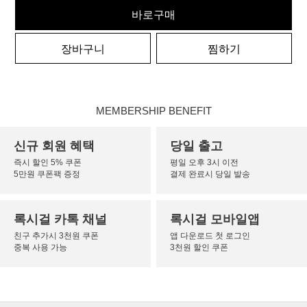
바로구매
장바구니
찜하기
MEMBERSHIP BENEFIT
신규 회원 혜택
당일 출고
즉시 할인 5% 쿠폰
평일 오후 3시 이전
5만원 쿠폰팩 증정
결제 완료시 당일 발송
록시걸 카톡 채널
록시걸 모바일앱
친구 추가시 3천원 쿠폰
앱 다운로드 첫 로그인
중복 사용 가능
3천원 할인 쿠폰