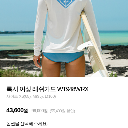
록시 여성 래쉬가드 WT948WRX
사이즈 XS(85), M(95), L(100)
43,600
원
99,000
원
(55,400원 할인)
옵션을 선택해 주세요.