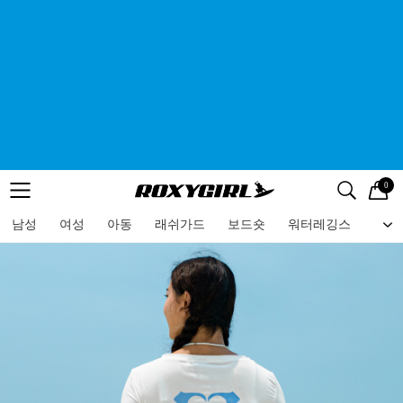
0
로고
메뉴
검색
메뉴
남성
여성
아동
래쉬가드
보드숏
워터레깅스
비치