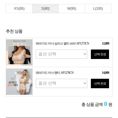
XS(85)
S(90)
M(95)
L(100)
추천 상품
래쉬가드 이너 심리스 멀티 브라 AP1273CN
12,800
선택 완료
래쉬가드 이너 팬티 AP1276CN
14,000
선택 완료
0
총 상품 금액
원