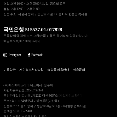
평일 오전 10:00 ~ 오후 05:00 / 토, 일, 공휴일 휴무
점심 오후 12:00 ~ 오후 01:00
반품 주소 : 서울시 송파구 동남로 20길 53 1층 CJ대한통운 록시걸
국민은행 515537.01.017828
무통장 입금 결제 또는 교환/반품 비용은 위 계좌로 입금바랍니다.
예금주 : (주)에스에이코리아
Instargram
Facebook
이용약관
개인정보처리방침
쇼핑몰 이용안내
제휴문의
(주)에스에이코리아 대표이사 : 송수아
사업자등록번호 : 215-87-97374
통신판매업신고번호 : 제2020-다산-0607호
[사업자정보확인]
주소 : 경기도 남양주시 가운로153 (다산동)
반품주소 : 서울시 송파구 동남로20길 53 1층 CJ대한통운 록시걸
고객센터 : 031.522.4488
개인정보관리보호책임자 : 김영석