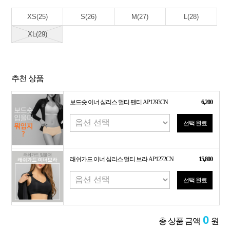
XS(25)
S(26)
M(27)
L(28)
XL(29)
추천 상품
보드숏 이너 심리스 멀티 팬티 AP1293CN
6,200
선택 완료
래쉬가드 이너 심리스 멀티 브라 AP1272CN
15,800
선택 완료
0
총 상품 금액
원