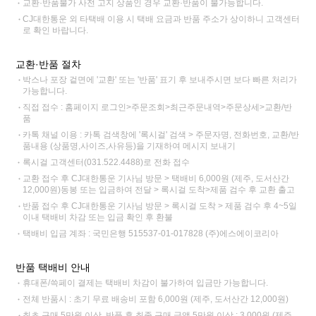
교환·반품불가 사전 고지 상품인 경우 교환·반품이 불가능합니다.
CJ대한통운 외 타택배 이용 시 택배 요금과 반품 주소가 상이하니 고객센터
로 확인 바랍니다.
교환·반품 절차
박스나 포장 겉면에 '교환' 또는 '반품' 표기 후 보내주시면 보다 빠른 처리가
가능합니다.
직접 접수 : 홈페이지 로그인>주문조회>최근주문내역>주문상세>교환/반
품
카톡 채널 이용 : 카톡 검색창에 '록시걸' 검색 > 주문자명, 전화번호, 교환/반
품내용 (상품명,사이즈,사유등)을 기재하여 메시지 보내기
록시걸 고객센터(031.522.4488)로 전화 접수
교환 접수 후 CJ대한통운 기사님 방문 > 택배비 6,000원 (제주, 도서산간
12,000원)동봉 또는 입금하여 전달 > 록시걸 도착>제품 검수 후 교환 출고
반품 접수 후 CJ대한통운 기사님 방문 > 록시걸 도착 > 제품 검수 후 4~5일
이내 택배비 차감 또는 입금 확인 후 환불
택배비 입금 계좌 : 국민은행 515537-01-017828 (주)에스에이코리아
반품 택배비 안내
휴대폰/쓱페이 결제는 택배비 차감이 불가하여 입금만 가능합니다.
전체 반품시 : 초기 무료 배송비 포함 6,000원 (제주, 도서산간 12,000원)
최초 구매 5만원 이상, 반품 후 최종 구매 금액 5만원 이상 : 3,000원 (제주,