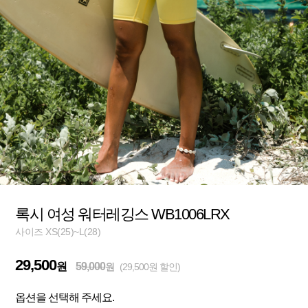
록시 여성 워터레깅스 WB1006LRX
사이즈 XS(25)~L(28)
29,500
원
59,000
원
(29,500원 할인)
옵션을 선택해 주세요.