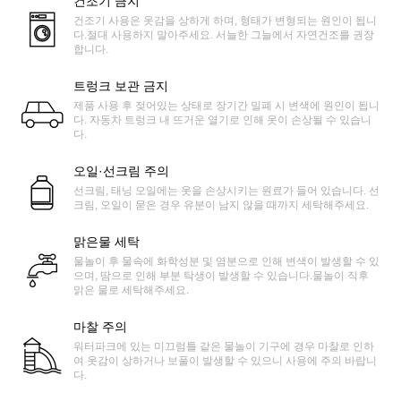
건조기 금지
건조기 사용은 옷감을 상하게 하며, 형태가 변형되는 원인이 됩니
다.절대 사용하지 말아주세요. 서늘한 그늘에서 자연건조를 권장
합니다.
트렁크 보관 금지
제품 사용 후 젖어있는 상태로 장기간 밀폐 시 변색에 원인이 됩니
다. 자동차 트렁크 내 뜨거운 열기로 인해 옷이 손상될 수 있습니
다.
오일·선크림 주의
선크림, 태닝 오일에는 옷을 손상시키는 원료가 들어 있습니다. 선
크림, 오일이 묻은 경우 유분이 남지 않을 때까지 세탁해주세요.
맑은물 세탁
물놀이 후 물속에 화학성분 및 염분으로 인해 변색이 발생할 수 있
으며, 땀으로 인해 부분 탁생이 발생할 수 있습니다.물놀이 직후
맑은 물로 세탁해주세요.
마찰 주의
워터파크에 있는 미끄럼틀 같은 물놀이 기구에 경우 마찰로 인하
여 옷감이 상하거나 보풀이 발생할 수 있으니 사용에 주의 바랍니
다.