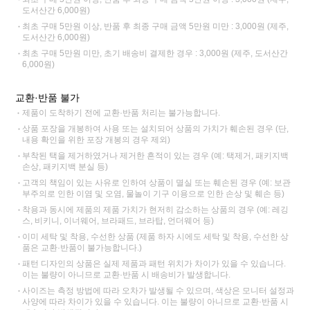
도서산간 6,000원)
최초 구매 5만원 이상, 반품 후 최종 구매 금액 5만원 미만 : 3,000원 (제주,
도서산간 6,000원)
최초 구매 5만원 미만, 초기 배송비 결제한 경우 : 3,000원 (제주, 도서산간
6,000원)
교환·반품 불가
제품이 도착하기 전에 교환·반품 처리는 불가능합니다.
상품 포장을 개봉하여 사용 또는 설치되어 상품의 가치가 훼손된 경우 (단,
내용 확인을 위한 포장 개봉의 경우 제외)
부착된 택을 제거하였거나 제거한 흔적이 있는 경우 (예: 택제거, 패키지백
손상, 패키지백 분실 등)
고객의 책임이 있는 사유로 인하여 상품이 멸실 또는 훼손된 경우 (예: 보관
부주의로 인한 이염 및 오염, 물놀이 기구 이용으로 인한 손상 및 훼손 등)
착용과 동시에 제품의 제품 가치가 현저히 감소하는 상품의 경우 (예: 레깅
스, 비키니, 이너웨어, 브라패드, 브라탑, 언더웨어 등)
이미 세탁 및 착용, 수선한 상품 (제품 하자 시에도 세탁 및 착용, 수선한 상
품은 교환·반품이 불가능합니다.)
패턴 디자인의 상품은 실제 제품과 패턴 위치가 차이가 있을 수 있습니다.
이는 불량이 아니므로 교환·반품 시 배송비가 발생합니다.
사이즈는 측정 방법에 따라 오차가 발생될 수 있으며, 색상은 모니터 설정과
사양에 따라 차이가 있을 수 있습니다. 이는 불량이 아니므로 교환·반품 시