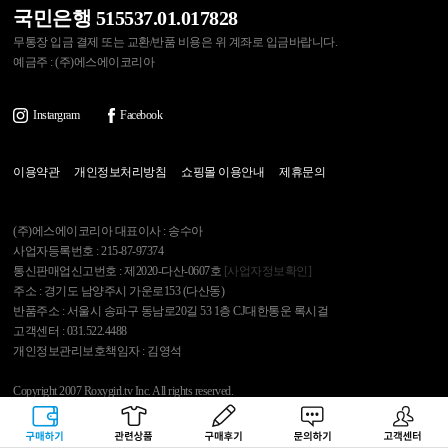
국민은행 515537.01.017828
무통장 입금 결제 또는 교환/반품 비용은 위 계좌로 입금바랍니다.
예금주 : (주)에스에이코리아
Instargram
Facebook
이용약관
개인정보처리방침
쇼핑몰 이용안내
제휴문의
(주)에스에이코리아 대표이사 : 송수아
사업자등록번호 : 215-87-97374
통신판매업신고번호 : 제2020-다산-0607호
[사업자정보확인]
주소 : 경기도 남양주시 가운로153 (다산동)
반품주소 : 서울시 송파구 동남로20길 53 1층 CJ대한통운 록시걸
고객센터 : 031.522.4488
개인정보관리보호책임자 : 김영석
Copyright 2007 Roxygirl.tv Inc. All rights reserved.
구매하기
관련상품
상품후기
문의하기
고객센터
록시걸
PC Ver