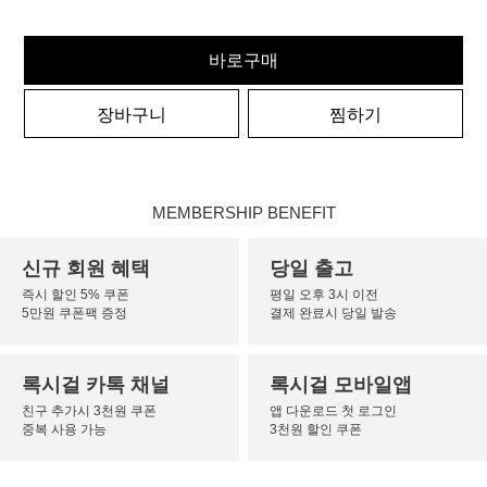
바로구매
장바구니
찜하기
MEMBERSHIP BENEFIT
신규 회원 혜택
당일 출고
즉시 할인 5% 쿠폰
평일 오후 3시 이전
5만원 쿠폰팩 증정
결제 완료시 당일 발송
록시걸 카톡 채널
록시걸 모바일앱
친구 추가시 3천원 쿠폰
앱 다운로드 첫 로그인
중복 사용 가능
3천원 할인 쿠폰