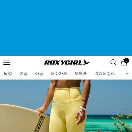
0
로고
메뉴
검색
메뉴
남성
여성
아동
래쉬가드
보드숏
워터레깅스
비치