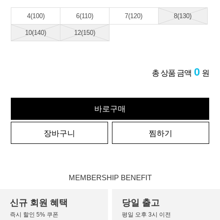
4(100)
6(110)
7(120)
8(130)
10(140)
12(150)
0
총 상품 금액
원
바로구매
장바구니
찜하기
MEMBERSHIP BENEFIT
신규 회원 혜택
당일 출고
즉시 할인 5% 쿠폰
평일 오후 3시 이전