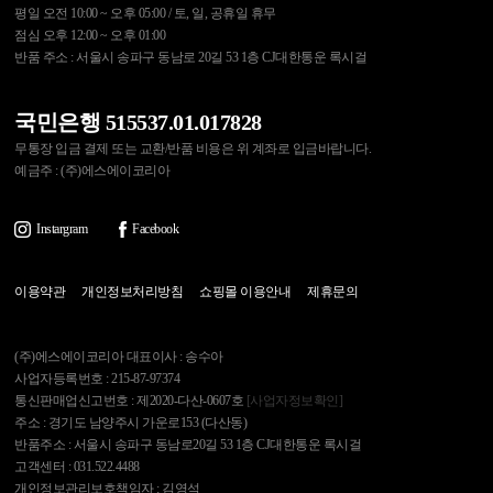
평일 오전 10:00 ~ 오후 05:00 / 토, 일, 공휴일 휴무
점심 오후 12:00 ~ 오후 01:00
반품 주소 : 서울시 송파구 동남로 20길 53 1층 CJ대한통운 록시걸
국민은행 515537.01.017828
무통장 입금 결제 또는 교환/반품 비용은 위 계좌로 입금바랍니다.
예금주 : (주)에스에이코리아
Instargram
Facebook
이용약관
개인정보처리방침
쇼핑몰 이용안내
제휴문의
(주)에스에이코리아 대표이사 : 송수아
사업자등록번호 : 215-87-97374
통신판매업신고번호 : 제2020-다산-0607호
[사업자정보확인]
주소 : 경기도 남양주시 가운로153 (다산동)
반품주소 : 서울시 송파구 동남로20길 53 1층 CJ대한통운 록시걸
고객센터 : 031.522.4488
개인정보관리보호책임자 : 김영석