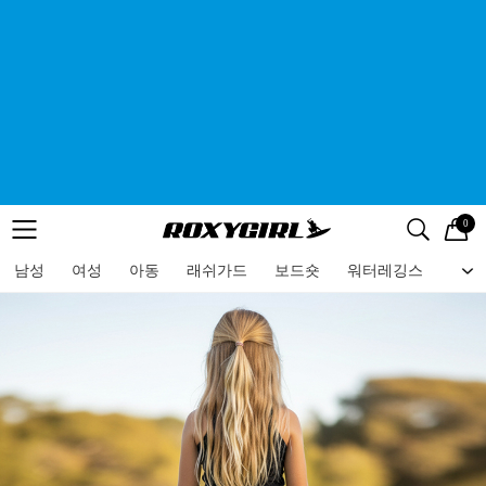
0
로고
메뉴
검색
메뉴
남성
여성
아동
래쉬가드
보드숏
워터레깅스
비치