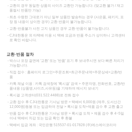
교환의 경우 동일한 상품의 사이즈 교환만 가능합니다. (맞교환 불가 / 재고
품절시 반품만 가능)
최초 수령한 그대로가 아닌 일부 상품만 발송하는 경우 (사은품, 패키지, 포
장 등 내용이 상이한 경우) 교환·반품이 불가능합니다.
교환·반품불가 사전 고지 상품인 경우 교환·반품이 불가능합니다.
CJ대한통운 외 타택배 이용 시 택배 요금과 반품 주소가 상이하니 고객센터
로 확인 바랍니다.
교환·반품 절차
박스나 포장 겉면에 '교환' 또는 '반품' 표기 후 보내주시면 보다 빠른 처리가
가능합니다.
직접 접수 : 홈페이지 로그인>주문조회>최근주문내역>주문상세>교환/반
품
카톡 채널 이용 : 카톡 검색창에 '록시걸' 검색 > 주문자명, 전화번호, 교환/반
품내용 (상품명,사이즈,사유등)을 기재하여 메시지 보내기
록시걸 고객센터(031.522.4488)로 전화 접수
교환 접수 후 CJ대한통운 기사님 방문 > 택배비 6,000원 (제주, 도서산간
12,000원)동봉 또는 입금하여 전달 > 록시걸 도착>제품 검수 후 교환 출고
반품 접수 후 CJ대한통운 기사님 방문 > 록시걸 도착 > 제품 검수 후 4~5일
이내 택배비 차감 또는 입금 확인 후 환불
택배비 입금 계좌 : 국민은행 515537-01-017828 (주)에스에이코리아