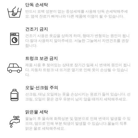
단독 손세탁
반드시 표백 성분이 없는 중성세제를 사용해 단독 손세탁해주세
요. 염색 잔료가 빠져나와 다른 제품에 이염이 될 수 있습니다.
건조기 금지
건조기 사용은 옷감을 상하게 하며, 형태가 변형되는 원인이 됩니
다.절대 사용하지 말아주세요. 서늘한 그늘에서 자연건조를 권장
합니다.
트렁크 보관 금지
제품 사용 후 젖어있는 상태로 장기간 밀폐 시 변색에 원인이 됩니
다. 자동차 트렁크 내 뜨거운 열기로 인해 옷이 손상될 수 있습니
다.
오일·선크림 주의
선크림, 태닝 오일에는 옷을 손상시키는 원료가 들어 있습니다. 선
크림, 오일이 묻은 경우 유분이 남지 않을 때까지 세탁해주세요.
맑은물 세탁
물놀이 후 물속에 화학성분 및 염분으로 인해 변색이 발생할 수 있
으며, 땀으로 인해 부분 탁생이 발생할 수 있습니다.물놀이 직후
맑은 물로 세탁해주세요.