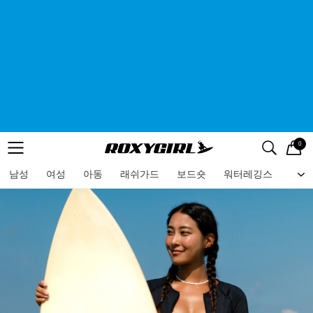
0
로고
메뉴
검색
메뉴
남성
여성
아동
래쉬가드
보드숏
워터레깅스
비치