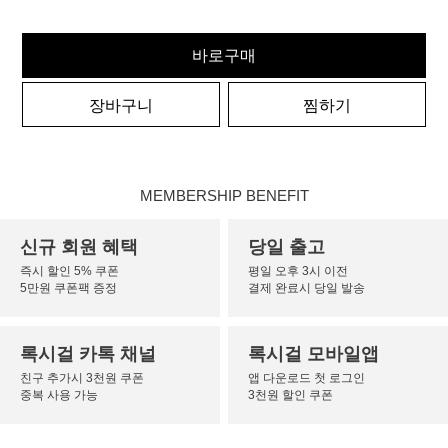
바로구매
장바구니
찜하기
MEMBERSHIP BENEFIT
신규 회원 혜택
당일 출고
즉시 할인 5% 쿠폰
평일 오후 3시 이전
5만원 쿠폰팩 증정
결제 완료시 당일 발송
록시걸 카톡 채널
록시걸 모바일앱
친구 추가시 3천원 쿠폰
앱 다운로드 첫 로그인
중복 사용 가능
3천원 할인 쿠폰