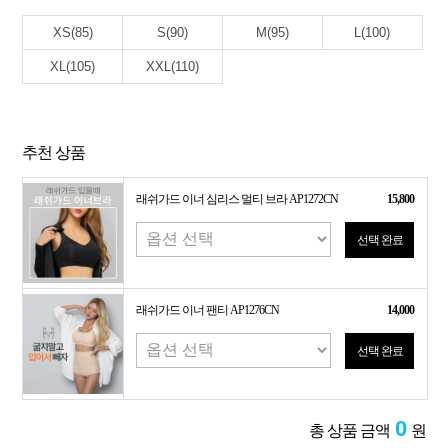
XS(85)
S(90)
M(95)
L(100)
XL(105)
XXL(110)
추천 상품
래쉬가드 이너 심리스 멀티 브라 AP1272CN
15,800
선택 완료
래쉬가드 이너 팬티 AP1276CN
14,000
선택 완료
0
총 상품 금액
원