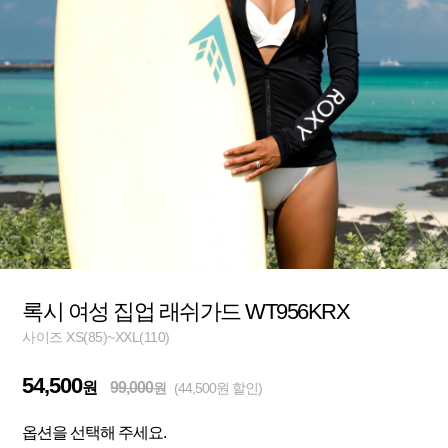
록시 여성 집업 래쉬가드 WT956KRX
사이즈 XS(85)~XXL(110)
54,500
원
99,000
원
(44,500원 할인)
옵션을 선택해 주세요.