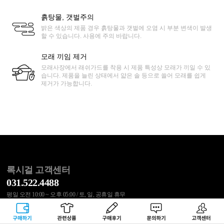
흙탕물, 갯벌주의
밝은 색상의 제품 경우 흙탕물과 갯벌에 오염 시 부분 변색이 발생
할 수 있습니다. 사용에 주의 바랍니다.
모래 끼임 제거
모래사장에서 래쉬가드를 착용 시 제품 특성상 모래가 끼일 수 있
습니다. 제품을 늘린 상태에서 얇은 솔 등으로 쓸어 모래를 쉽게
제거가 가능합니다.
록시걸 고객센터
031.522.4488
평일 오전 10:00 ~ 오후 05:00 / 토, 일, 공휴일 휴무
점심 오후 12:00 ~ 오후 01:00
반품 주소 : 서울시 송파구 동남로 20길 53 1층 CJ대한통운 록시걸
구매하기
관련상품
상품후기
문의하기
고객센터