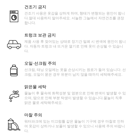
건조기 금지
건조기 사용은 옷감을 상하게 하며, 형태가 변형되는 원인이 됩니
다.절대 사용하지 말아주세요. 서늘한 그늘에서 자연건조를 권장
합니다.
트렁크 보관 금지
제품 사용 후 젖어있는 상태로 장기간 밀폐 시 변색에 원인이 됩니
다. 자동차 트렁크 내 뜨거운 열기로 인해 옷이 손상될 수 있습니
다.
오일·선크림 주의
선크림, 태닝 오일에는 옷을 손상시키는 원료가 들어 있습니다. 선
크림, 오일이 묻은 경우 유분이 남지 않을 때까지 세탁해주세요.
맑은물 세탁
물놀이 후 물속에 화학성분 및 염분으로 인해 변색이 발생할 수 있
으며, 땀으로 인해 부분 탁생이 발생할 수 있습니다.물놀이 직후
맑은 물로 세탁해주세요.
마찰 주의
워터파크에 있는 미끄럼틀 같은 물놀이 기구에 경우 마찰로 인하
여 옷감이 상하거나 보풀이 발생할 수 있으니 사용에 주의 바랍니
다.