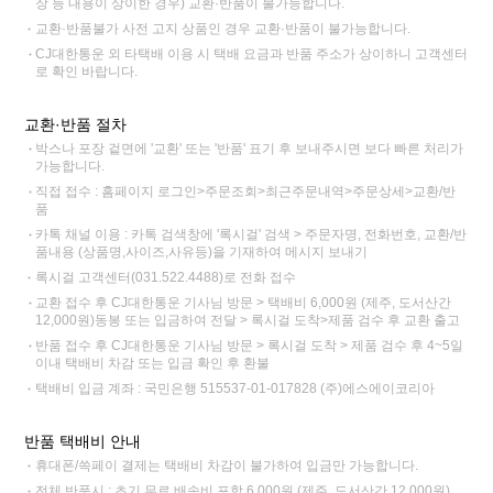
장 등 내용이 상이한 경우) 교환·반품이 불가능합니다.
교환·반품불가 사전 고지 상품인 경우 교환·반품이 불가능합니다.
CJ대한통운 외 타택배 이용 시 택배 요금과 반품 주소가 상이하니 고객센터
로 확인 바랍니다.
교환·반품 절차
박스나 포장 겉면에 '교환' 또는 '반품' 표기 후 보내주시면 보다 빠른 처리가
가능합니다.
직접 접수 : 홈페이지 로그인>주문조회>최근주문내역>주문상세>교환/반
품
카톡 채널 이용 : 카톡 검색창에 '록시걸' 검색 > 주문자명, 전화번호, 교환/반
품내용 (상품명,사이즈,사유등)을 기재하여 메시지 보내기
록시걸 고객센터(031.522.4488)로 전화 접수
교환 접수 후 CJ대한통운 기사님 방문 > 택배비 6,000원 (제주, 도서산간
12,000원)동봉 또는 입금하여 전달 > 록시걸 도착>제품 검수 후 교환 출고
반품 접수 후 CJ대한통운 기사님 방문 > 록시걸 도착 > 제품 검수 후 4~5일
이내 택배비 차감 또는 입금 확인 후 환불
택배비 입금 계좌 : 국민은행 515537-01-017828 (주)에스에이코리아
반품 택배비 안내
휴대폰/쓱페이 결제는 택배비 차감이 불가하여 입금만 가능합니다.
전체 반품시 : 초기 무료 배송비 포함 6,000원 (제주, 도서산간 12,000원)