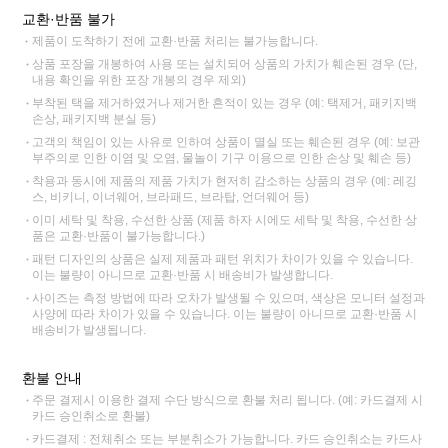
교환·반품 불가
제품이 도착하기 전에 교환·반품 처리는 불가능합니다.
상품 포장을 개봉하여 사용 또는 설치되어 상품의 가치가 훼손된 경우 (단,
내용 확인을 위한 포장 개봉의 경우 제외)
부착된 택을 제거하였거나 제거한 흔적이 있는 경우 (예: 택제거, 패키지백
손상, 패키지백 분실 등)
고객의 책임이 있는 사유로 인하여 상품이 멸실 또는 훼손된 경우 (예: 보관
부주의로 인한 이염 및 오염, 물놀이 기구 이용으로 인한 손상 및 훼손 등)
착용과 동시에 제품의 제품 가치가 현저히 감소하는 상품의 경우 (예: 레깅
스, 비키니, 이너웨어, 브라패드, 브라탑, 언더웨어 등)
이미 세탁 및 착용, 수선한 상품 (제품 하자 시에도 세탁 및 착용, 수선한 상
품은 교환·반품이 불가능합니다.)
패턴 디자인의 상품은 실제 제품과 패턴 위치가 차이가 있을 수 있습니다.
이는 불량이 아니므로 교환·반품 시 배송비가 발생합니다.
사이즈는 측정 방법에 따라 오차가 발생될 수 있으며, 색상은 모니터 설정과
사양에 따라 차이가 있을 수 있습니다. 이는 불량이 아니므로 교환·반품 시
배송비가 발생됩니다.
환불 안내
주문 결제시 이용한 결제 수단 방식으로 환불 처리 됩니다. (예: 카드결제 시
카드 승인취소로 환불)
카드결제 : 전체취소 또는 부분취소가 가능합니다. 카드 승인취소는 카드사