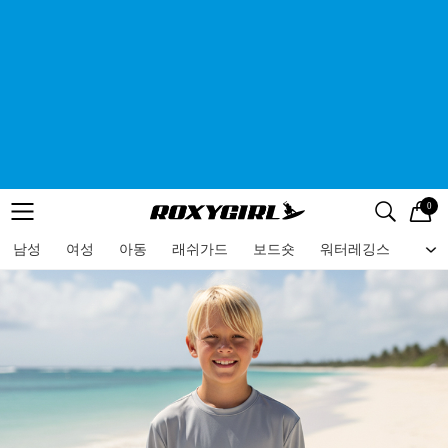
0
로고
메뉴
검색
메뉴
남성
여성
아동
래쉬가드
보드숏
워터레깅스
비치