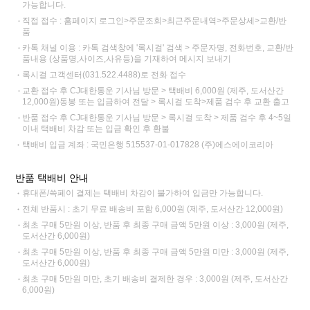
가능합니다.
직접 접수 : 홈페이지 로그인>주문조회>최근주문내역>주문상세>교환/반
품
카톡 채널 이용 : 카톡 검색창에 '록시걸' 검색 > 주문자명, 전화번호, 교환/반
품내용 (상품명,사이즈,사유등)을 기재하여 메시지 보내기
록시걸 고객센터(031.522.4488)로 전화 접수
교환 접수 후 CJ대한통운 기사님 방문 > 택배비 6,000원 (제주, 도서산간
12,000원)동봉 또는 입금하여 전달 > 록시걸 도착>제품 검수 후 교환 출고
반품 접수 후 CJ대한통운 기사님 방문 > 록시걸 도착 > 제품 검수 후 4~5일
이내 택배비 차감 또는 입금 확인 후 환불
택배비 입금 계좌 : 국민은행 515537-01-017828 (주)에스에이코리아
반품 택배비 안내
휴대폰/쓱페이 결제는 택배비 차감이 불가하여 입금만 가능합니다.
전체 반품시 : 초기 무료 배송비 포함 6,000원 (제주, 도서산간 12,000원)
최초 구매 5만원 이상, 반품 후 최종 구매 금액 5만원 이상 : 3,000원 (제주,
도서산간 6,000원)
최초 구매 5만원 이상, 반품 후 최종 구매 금액 5만원 미만 : 3,000원 (제주,
도서산간 6,000원)
최초 구매 5만원 미만, 초기 배송비 결제한 경우 : 3,000원 (제주, 도서산간
6,000원)