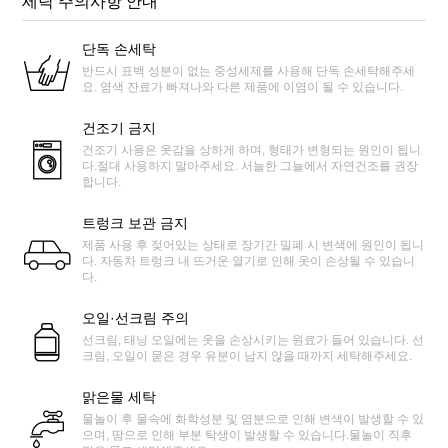
세탁 주의사항 안내
단독 손세탁
반드시 표백 성분이 없는 중성세제를 사용해 단독 손세탁해주세
요. 염색 잔료가 빠져나와 다른 제품에 이염이 될 수 있습니다.
건조기 금지
건조기 사용은 옷감을 상하게 하며, 형태가 변형되는 원인이 됩니
다.절대 사용하지 말아주세요. 서늘한 그늘에서 자연건조를 권장
합니다.
트렁크 보관 금지
제품 사용 후 젖어있는 상태로 장기간 밀폐 시 변색에 원인이 됩니
다. 자동차 트렁크 내 뜨거운 열기로 인해 옷이 손상될 수 있습니
다.
오일·선크림 주의
선크림, 태닝 오일에는 옷을 손상시키는 원료가 들어 있습니다. 선
크림, 오일이 묻은 경우 유분이 남지 않을 때까지 세탁해주세요.
맑은물 세탁
물놀이 후 물속에 화학성분 및 염분으로 인해 변색이 발생할 수 있
으며, 땀으로 인해 부분 탁생이 발생할 수 있습니다.물놀이 직후