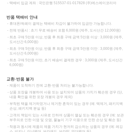
택배비 입금 계좌 : 국민은행 515537-01-017828 (주)에스에이코리아
반품 택배비 안내
휴대폰/쓱페이 결제는 택배비 차감이 불가하여 입금만 가능합니다.
전체 반품시 : 초기 무료 배송비 포함 6,000원 (제주, 도서산간 12,000원)
최초 구매 5만원 이상, 반품 후 최종 구매 금액 5만원 이상 : 3,000원 (제주,
도서산간 6,000원)
최초 구매 5만원 이상, 반품 후 최종 구매 금액 5만원 미만 : 3,000원 (제주,
도서산간 6,000원)
최초 구매 5만원 미만, 초기 배송비 결제한 경우 : 3,000원 (제주, 도서산간
6,000원)
교환·반품 불가
제품이 도착하기 전에 교환·반품 처리는 불가능합니다.
상품 포장을 개봉하여 사용 또는 설치되어 상품의 가치가 훼손된 경우 (단,
내용 확인을 위한 포장 개봉의 경우 제외)
부착된 택을 제거하였거나 제거한 흔적이 있는 경우 (예: 택제거, 패키지백
손상, 패키지백 분실 등)
고객의 책임이 있는 사유로 인하여 상품이 멸실 또는 훼손된 경우 (예: 보관
부주의로 인한 이염 및 오염, 물놀이 기구 이용으로 인한 손상 및 훼손 등)
착용과 동시에 제품의 제품 가치가 현저히 감소하는 상품의 경우 (예: 레깅
스, 비키니, 이너웨어, 브라패드, 브라탑, 언더웨어 등)