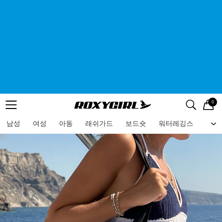
0
로고
메뉴
검색
메뉴
남성
여성
아동
래쉬가드
보드숏
워터레깅스
비치