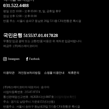
031.522.4488
평일 오전 10:00 ~ 오후 05:00 / 토, 일, 공휴일 휴무
점심 오후 12:00 ~ 오후 01:00
반품 주소 : 서울시 송파구 동남로 20길 53 1층 CJ대한통운 록시걸
국민은행 515537.01.017828
무통장 입금 결제 또는 교환/반품 비용은 위 계좌로 입금바랍니다.
예금주 : (주)에스에이코리아
Instargram
Facebook
이용약관
개인정보처리방침
쇼핑몰 이용안내
제휴문의
(주)에스에이코리아 대표이사 : 송수아
사업자등록번호 : 215-87-97374
통신판매업신고번호 : 제2020-다산-0607호
[사업자정보확인]
주소 : 경기도 남양주시 가운로153 (다산동)
반품주소 : 서울시 송파구 동남로20길 53 1층 CJ대한통운 록시걸