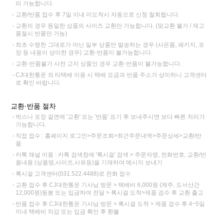
리 가능합니다.
교환/반품 접수 후 7일 이내 미도착시 자동으로 신청 철회됩니다.
교환의 경우 동일한 상품의 사이즈 교환만 가능합니다. (맞교환 불가 / 재고
품절시 반품만 가능)
최초 수령한 그대로가 아닌 일부 상품만 발송하는 경우 (사은품, 패키지, 포
장 등 내용이 상이한 경우) 교환·반품이 불가능합니다.
교환·반품불가 사전 고지 상품인 경우 교환·반품이 불가능합니다.
CJ대한통운 외 타택배 이용 시 택배 요금과 반품 주소가 상이하니 고객센터
로 확인 바랍니다.
교환·반품 절차
박스나 포장 겉면에 '교환' 또는 '반품' 표기 후 보내주시면 보다 빠른 처리가
가능합니다.
직접 접수 : 홈페이지 로그인>주문조회>최근주문내역>주문상세>교환/반
품
카톡 채널 이용 : 카톡 검색창에 '록시걸' 검색 > 주문자명, 전화번호, 교환/반
품내용 (상품명,사이즈,사유등)을 기재하여 메시지 보내기
록시걸 고객센터(031.522.4488)로 전화 접수
교환 접수 후 CJ대한통운 기사님 방문 > 택배비 6,000원 (제주, 도서산간
12,000원)동봉 또는 입금하여 전달 > 록시걸 도착>제품 검수 후 교환 출고
반품 접수 후 CJ대한통운 기사님 방문 > 록시걸 도착 > 제품 검수 후 4~5일
이내 택배비 차감 또는 입금 확인 후 환불