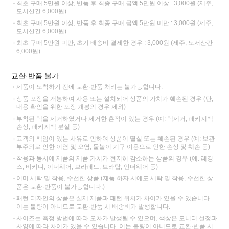
최초 구매 5만원 이상, 반품 후 최종 구매 금액 5만원 이상 : 3,000원 (제주,
도서산간 6,000원)
최초 구매 5만원 이상, 반품 후 최종 구매 금액 5만원 미만 : 3,000원 (제주,
도서산간 6,000원)
최초 구매 5만원 미만, 초기 배송비 결제한 경우 : 3,000원 (제주, 도서산간
6,000원)
교환·반품 불가
제품이 도착하기 전에 교환·반품 처리는 불가능합니다.
상품 포장을 개봉하여 사용 또는 설치되어 상품의 가치가 훼손된 경우 (단,
내용 확인을 위한 포장 개봉의 경우 제외)
부착된 택을 제거하였거나 제거한 흔적이 있는 경우 (예: 택제거, 패키지백
손상, 패키지백 분실 등)
고객의 책임이 있는 사유로 인하여 상품이 멸실 또는 훼손된 경우 (예: 보관
부주의로 인한 이염 및 오염, 물놀이 기구 이용으로 인한 손상 및 훼손 등)
착용과 동시에 제품의 제품 가치가 현저히 감소하는 상품의 경우 (예: 레깅
스, 비키니, 이너웨어, 브라패드, 브라탑, 언더웨어 등)
이미 세탁 및 착용, 수선한 상품 (제품 하자 시에도 세탁 및 착용, 수선한 상
품은 교환·반품이 불가능합니다.)
패턴 디자인의 상품은 실제 제품과 패턴 위치가 차이가 있을 수 있습니다.
이는 불량이 아니므로 교환·반품 시 배송비가 발생합니다.
사이즈는 측정 방법에 따라 오차가 발생될 수 있으며, 색상은 모니터 설정과
사양에 따라 차이가 있을 수 있습니다. 이는 불량이 아니므로 교환·반품 시