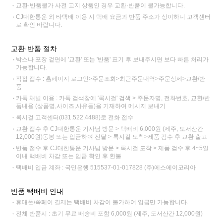
교환·반품불가 사전 고지 상품인 경우 교환·반품이 불가능합니다.
CJ대한통운 외 타택배 이용 시 택배 요금과 반품 주소가 상이하니 고객센터
로 확인 바랍니다.
교환·반품 절차
박스나 포장 겉면에 '교환' 또는 '반품' 표기 후 보내주시면 보다 빠른 처리가
가능합니다.
직접 접수 : 홈페이지 로그인>주문조회>최근주문내역>주문상세>교환/반
품
카톡 채널 이용 : 카톡 검색창에 '록시걸' 검색 > 주문자명, 전화번호, 교환/반
품내용 (상품명,사이즈,사유등)을 기재하여 메시지 보내기
록시걸 고객센터(031.522.4488)로 전화 접수
교환 접수 후 CJ대한통운 기사님 방문 > 택배비 6,000원 (제주, 도서산간
12,000원)동봉 또는 입금하여 전달 > 록시걸 도착>제품 검수 후 교환 출고
반품 접수 후 CJ대한통운 기사님 방문 > 록시걸 도착 > 제품 검수 후 4~5일
이내 택배비 차감 또는 입금 확인 후 환불
택배비 입금 계좌 : 국민은행 515537-01-017828 (주)에스에이코리아
반품 택배비 안내
휴대폰/쓱페이 결제는 택배비 차감이 불가하여 입금만 가능합니다.
전체 반품시 : 초기 무료 배송비 포함 6,000원 (제주, 도서산간 12,000원)