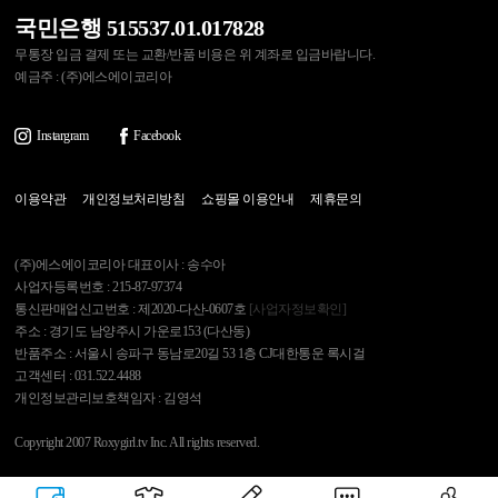
국민은행 515537.01.017828
무통장 입금 결제 또는 교환/반품 비용은 위 계좌로 입금바랍니다.
예금주 : (주)에스에이코리아
Instargram
Facebook
이용약관
개인정보처리방침
쇼핑몰 이용안내
제휴문의
(주)에스에이코리아 대표이사 : 송수아
사업자등록번호 : 215-87-97374
통신판매업신고번호 : 제2020-다산-0607호
[사업자정보확인]
주소 : 경기도 남양주시 가운로153 (다산동)
반품주소 : 서울시 송파구 동남로20길 53 1층 CJ대한통운 록시걸
고객센터 : 031.522.4488
개인정보관리보호책임자 : 김영석
Copyright 2007 Roxygirl.tv Inc. All rights reserved.