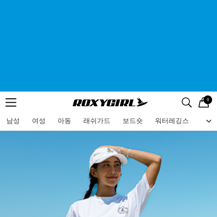
0
로고
메뉴
검색
메뉴
남성
여성
아동
래쉬가드
보드숏
워터레깅스
비치