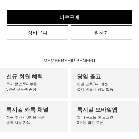
바로구매
장바구니
찜하기
MEMBERSHIP BENEFIT
신규 회원 혜택
당일 출고
즉시 할인 5% 쿠폰
평일 오후 3시 이전
5만원 쿠폰팩 증정
결제 완료시 당일 발송
록시걸 카톡 채널
록시걸 모바일앱
친구 추가시 3천원 쿠폰
앱 다운로드 첫 로그인
중복 사용 가능
3천원 할인 쿠폰