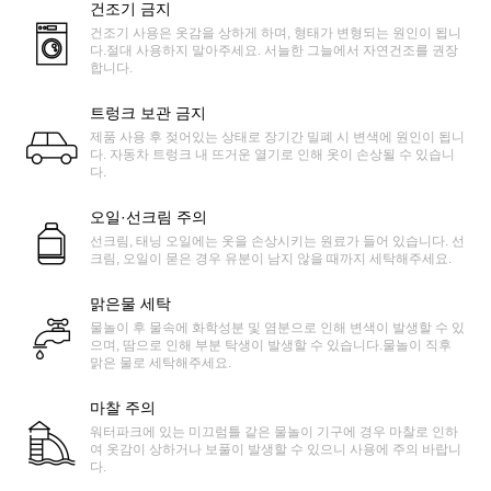
건조기 금지
건조기 사용은 옷감을 상하게 하며, 형태가 변형되는 원인이 됩니
다.절대 사용하지 말아주세요. 서늘한 그늘에서 자연건조를 권장
합니다.
트렁크 보관 금지
제품 사용 후 젖어있는 상태로 장기간 밀폐 시 변색에 원인이 됩니
다. 자동차 트렁크 내 뜨거운 열기로 인해 옷이 손상될 수 있습니
다.
오일·선크림 주의
선크림, 태닝 오일에는 옷을 손상시키는 원료가 들어 있습니다. 선
크림, 오일이 묻은 경우 유분이 남지 않을 때까지 세탁해주세요.
맑은물 세탁
물놀이 후 물속에 화학성분 및 염분으로 인해 변색이 발생할 수 있
으며, 땀으로 인해 부분 탁생이 발생할 수 있습니다.물놀이 직후
맑은 물로 세탁해주세요.
마찰 주의
워터파크에 있는 미끄럼틀 같은 물놀이 기구에 경우 마찰로 인하
여 옷감이 상하거나 보풀이 발생할 수 있으니 사용에 주의 바랍니
다.