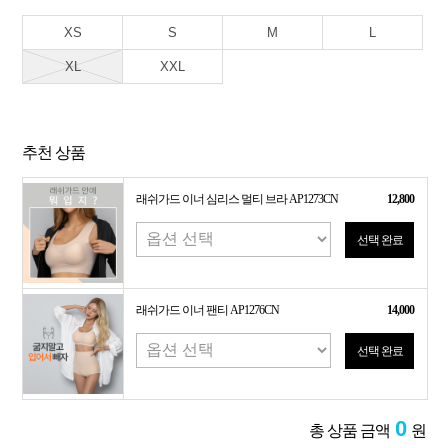
XS
S
M
L
XL
XXL
추천 상품
래쉬가드 이너 심리스 멀티 브라 AP1273CN
12,800
선택 완료
래쉬가드 이너 팬티 AP1276CN
14,000
선택 완료
0
총 상품 금액
원