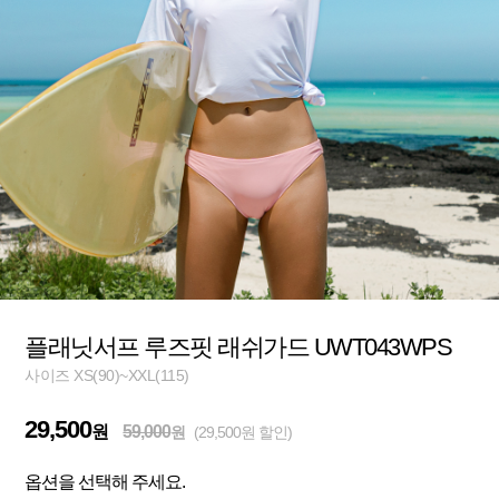
플래닛서프 루즈핏 래쉬가드 UWT043WPS
사이즈 XS(90)~XXL(115)
29,500
원
59,000
원
(29,500원 할인)
옵션을 선택해 주세요.