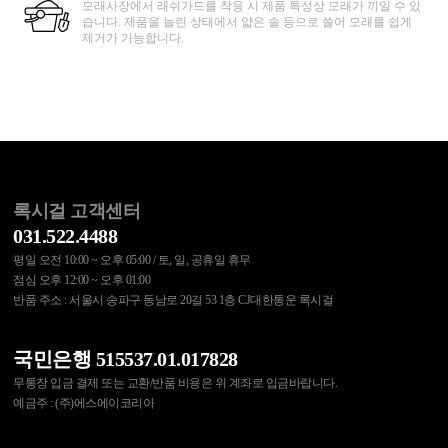
모래사장에서 래쉬가드를 착용 시 제품 특성상 모래가 끼일 수 있
습니다. 제품을 늘린 상태에서 얇은 솔 등으로 쓸어 모래를 쉽게
제거가 가능합니다.
록시걸 고객센터
031.522.4488
평일 오전 10:00 ~ 오후 05:00 / 토, 일, 공휴일 휴무
점심 오후 12:00 ~ 오후 01:00
반품 주소 : 서울시 송파구 동남로 20길 53 1층 CJ대한통운 록시걸
국민은행 515537.01.017828
무통장 입금 결제 또는 교환/반품 비용은 위 계좌로 입금바랍니다.
예금주 : (주)에스에이코리아