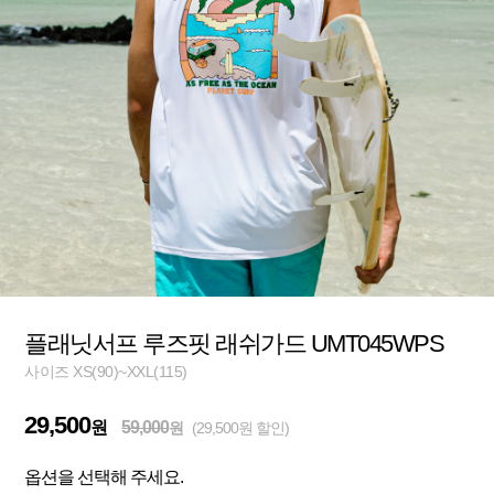
플래닛서프 루즈핏 래쉬가드 UMT045WPS
사이즈 XS(90)~XXL(115)
29,500
원
59,000
원
(29,500원 할인)
옵션을 선택해 주세요.