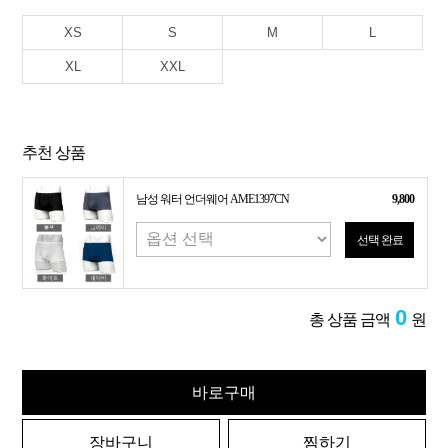
XS
S
M
L
XL
XXL
추천 상품
남성 워터 언더웨어 AME1397CN
9,800
선택 완료
0
총 상품 금액
원
바로구매
장바구니
찜하기