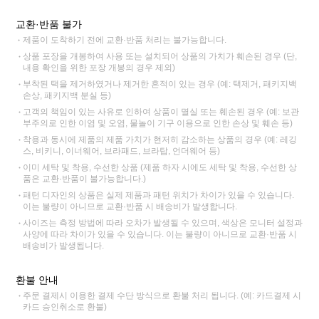
교환·반품 불가
제품이 도착하기 전에 교환·반품 처리는 불가능합니다.
상품 포장을 개봉하여 사용 또는 설치되어 상품의 가치가 훼손된 경우 (단,
내용 확인을 위한 포장 개봉의 경우 제외)
부착된 택을 제거하였거나 제거한 흔적이 있는 경우 (예: 택제거, 패키지백
손상, 패키지백 분실 등)
고객의 책임이 있는 사유로 인하여 상품이 멸실 또는 훼손된 경우 (예: 보관
부주의로 인한 이염 및 오염, 물놀이 기구 이용으로 인한 손상 및 훼손 등)
착용과 동시에 제품의 제품 가치가 현저히 감소하는 상품의 경우 (예: 레깅
스, 비키니, 이너웨어, 브라패드, 브라탑, 언더웨어 등)
이미 세탁 및 착용, 수선한 상품 (제품 하자 시에도 세탁 및 착용, 수선한 상
품은 교환·반품이 불가능합니다.)
패턴 디자인의 상품은 실제 제품과 패턴 위치가 차이가 있을 수 있습니다.
이는 불량이 아니므로 교환·반품 시 배송비가 발생합니다.
사이즈는 측정 방법에 따라 오차가 발생될 수 있으며, 색상은 모니터 설정과
사양에 따라 차이가 있을 수 있습니다. 이는 불량이 아니므로 교환·반품 시
배송비가 발생됩니다.
환불 안내
주문 결제시 이용한 결제 수단 방식으로 환불 처리 됩니다. (예: 카드결제 시
카드 승인취소로 환불)