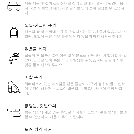
제품 사용 후 젖어있는 상태로 장기간 밀폐 시 변색에 원인이 됩니
다. 자동차 트렁크 내 뜨거운 열기로 인해 옷이 손상될 수 있습니
다.
오일·선크림 주의
선크림, 태닝 오일에는 옷을 손상시키는 원료가 들어 있습니다. 선
크림, 오일이 묻은 경우 유분이 남지 않을 때까지 세탁해주세요.
맑은물 세탁
물놀이 후 물속에 화학성분 및 염분으로 인해 변색이 발생할 수 있
으며, 땀으로 인해 부분 탁생이 발생할 수 있습니다.물놀이 직후
맑은 물로 세탁해주세요.
마찰 주의
워터파크에 있는 미끄럼틀 같은 물놀이 기구에 경우 마찰로 인하
여 옷감이 상하거나 보풀이 발생할 수 있으니 사용에 주의 바랍니
다.
흙탕물, 갯벌주의
밝은 색상의 제품 경우 흙탕물과 갯벌에 오염 시 부분 변색이 발생
할 수 있습니다. 사용에 주의 바랍니다.
모래 끼임 제거