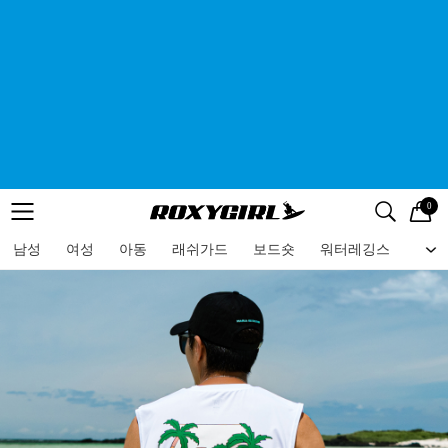
0
로고
메뉴
검색
메뉴
남성
여성
아동
래쉬가드
보드숏
워터레깅스
비치