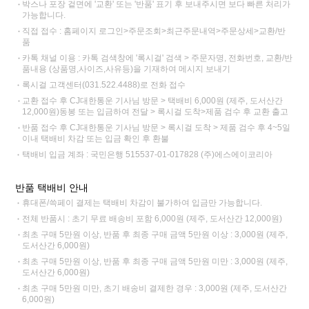
박스나 포장 겉면에 '교환' 또는 '반품' 표기 후 보내주시면 보다 빠른 처리가
가능합니다.
직접 접수 : 홈페이지 로그인>주문조회>최근주문내역>주문상세>교환/반
품
카톡 채널 이용 : 카톡 검색창에 '록시걸' 검색 > 주문자명, 전화번호, 교환/반
품내용 (상품명,사이즈,사유등)을 기재하여 메시지 보내기
록시걸 고객센터(031.522.4488)로 전화 접수
교환 접수 후 CJ대한통운 기사님 방문 > 택배비 6,000원 (제주, 도서산간
12,000원)동봉 또는 입금하여 전달 > 록시걸 도착>제품 검수 후 교환 출고
반품 접수 후 CJ대한통운 기사님 방문 > 록시걸 도착 > 제품 검수 후 4~5일
이내 택배비 차감 또는 입금 확인 후 환불
택배비 입금 계좌 : 국민은행 515537-01-017828 (주)에스에이코리아
반품 택배비 안내
휴대폰/쓱페이 결제는 택배비 차감이 불가하여 입금만 가능합니다.
전체 반품시 : 초기 무료 배송비 포함 6,000원 (제주, 도서산간 12,000원)
최초 구매 5만원 이상, 반품 후 최종 구매 금액 5만원 이상 : 3,000원 (제주,
도서산간 6,000원)
최초 구매 5만원 이상, 반품 후 최종 구매 금액 5만원 미만 : 3,000원 (제주,
도서산간 6,000원)
최초 구매 5만원 미만, 초기 배송비 결제한 경우 : 3,000원 (제주, 도서산간
6,000원)