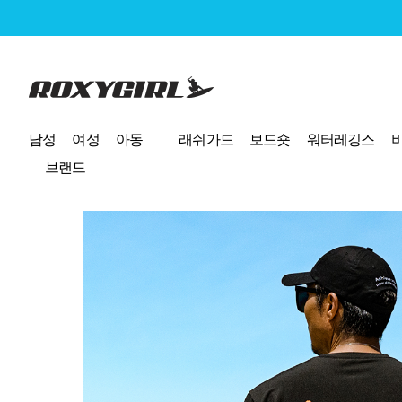
로고
남성
여성
아동
래쉬가드
보드숏
워터레깅스
브랜드