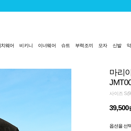
비치웨어
비키니
이너웨어
슈트
부력조끼
모자
신발
마리아
JMT0
사이즈 S(95
39,500
옵션을 선택