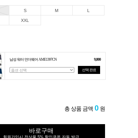
S
M
L
XXL
남성 워터 언더웨어 AME1397CN
9,800
선택 완료
0
총 상품 금액
원
바로구매
회원가입시 전상품 5% 할인쿠폰 자동 발급