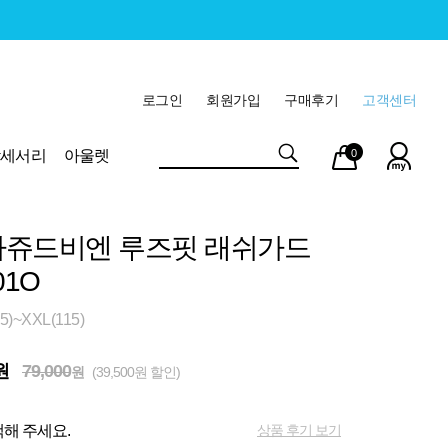
로그인
회원가입
구매후기
고객센터
마이
장바
악세서리
아울렛
0
페이
구니
쥬드비엔 루즈핏 래쉬가드
01O
)~XXL(115)
원
79,000
원
(39,500원 할인)
상품 후기 보기
해 주세요.