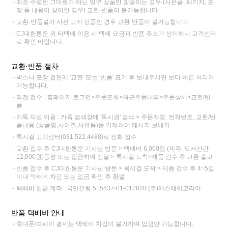
최초 수령한 그대로가 아닌 일부 상품만 발송하는 경우 (사은품, 패키지, 포
장 등 내용이 상이한 경우) 교환·반품이 불가능합니다.
교환·반품불가 사전 고지 상품인 경우 교환·반품이 불가능합니다.
CJ대한통운 외 타택배 이용 시 택배 요금과 반품 주소가 상이하니 고객센터
로 확인 바랍니다.
교환·반품 절차
박스나 포장 겉면에 '교환' 또는 '반품' 표기 후 보내주시면 보다 빠른 처리가
가능합니다.
직접 접수 : 홈페이지 로그인>주문조회>최근주문내역>주문상세>교환/반
품
카톡 채널 이용 : 카톡 검색창에 '록시걸' 검색 > 주문자명, 전화번호, 교환/반
품내용 (상품명,사이즈,사유등)을 기재하여 메시지 보내기
록시걸 고객센터(031.522.4488)로 전화 접수
교환 접수 후 CJ대한통운 기사님 방문 > 택배비 6,000원 (제주, 도서산간
12,000원)동봉 또는 입금하여 전달 > 록시걸 도착>제품 검수 후 교환 출고
반품 접수 후 CJ대한통운 기사님 방문 > 록시걸 도착 > 제품 검수 후 4~5일
이내 택배비 차감 또는 입금 확인 후 환불
택배비 입금 계좌 : 국민은행 515537-01-017828 (주)에스에이코리아
반품 택배비 안내
휴대폰/쓱페이 결제는 택배비 차감이 불가하여 입금만 가능합니다.