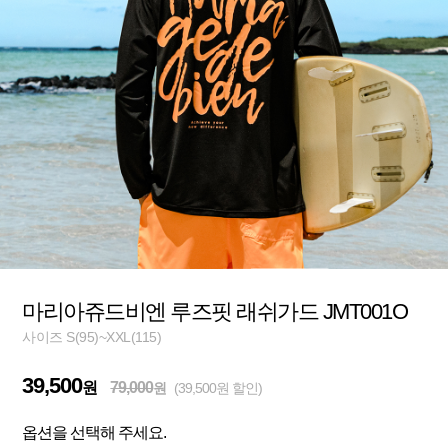
마리아쥬드비엔 루즈핏 래쉬가드 JMT001O
사이즈 S(95)~XXL(115)
39,500
원
79,000
원
(39,500원 할인)
옵션을 선택해 주세요.