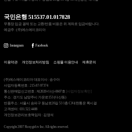
국민은행 515537.01.017828
무통장 입금 결제 또는 교환/반품 비용은 위 계좌로 입금바랍니다.
예금주 : (주)에스에이코리아
Instargram
Facebook
이용약관
개인정보처리방침
쇼핑몰 이용안내
제휴문의
(주)에스에이코리아 대표이사 : 송수아
사업자등록번호 : 215-87-97374
통신판매업신고번호 : 제2020-다산-0607호
[사업자정보확인]
주소 : 경기도 남양주시 가운로153 (다산동)
반품주소 : 서울시 송파구 동남로20길 53 1층 CJ대한통운 록시걸
고객센터 : 031.522.4488
개인정보관리보호책임자 : 김영석
Copyright 2007 Roxygirl.tv Inc. All rights reserved.