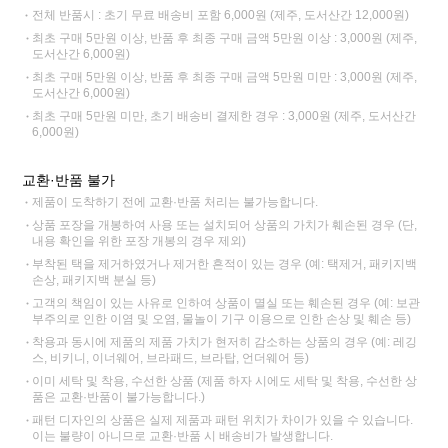
전체 반품시 : 초기 무료 배송비 포함 6,000원 (제주, 도서산간 12,000원)
최초 구매 5만원 이상, 반품 후 최종 구매 금액 5만원 이상 : 3,000원 (제주,
도서산간 6,000원)
최초 구매 5만원 이상, 반품 후 최종 구매 금액 5만원 미만 : 3,000원 (제주,
도서산간 6,000원)
최초 구매 5만원 미만, 초기 배송비 결제한 경우 : 3,000원 (제주, 도서산간
6,000원)
교환·반품 불가
제품이 도착하기 전에 교환·반품 처리는 불가능합니다.
상품 포장을 개봉하여 사용 또는 설치되어 상품의 가치가 훼손된 경우 (단,
내용 확인을 위한 포장 개봉의 경우 제외)
부착된 택을 제거하였거나 제거한 흔적이 있는 경우 (예: 택제거, 패키지백
손상, 패키지백 분실 등)
고객의 책임이 있는 사유로 인하여 상품이 멸실 또는 훼손된 경우 (예: 보관
부주의로 인한 이염 및 오염, 물놀이 기구 이용으로 인한 손상 및 훼손 등)
착용과 동시에 제품의 제품 가치가 현저히 감소하는 상품의 경우 (예: 레깅
스, 비키니, 이너웨어, 브라패드, 브라탑, 언더웨어 등)
이미 세탁 및 착용, 수선한 상품 (제품 하자 시에도 세탁 및 착용, 수선한 상
품은 교환·반품이 불가능합니다.)
패턴 디자인의 상품은 실제 제품과 패턴 위치가 차이가 있을 수 있습니다.
이는 불량이 아니므로 교환·반품 시 배송비가 발생합니다.