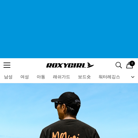
0
로고
메뉴
검색
메뉴
남성
여성
아동
래쉬가드
보드숏
워터레깅스
비치