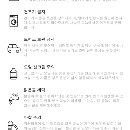
건조기 금지
건조기 사용은 옷감을 상하게 하며, 형태가 변형되는 원인이 됩니
다.절대 사용하지 말아주세요. 서늘한 그늘에서 자연건조를 권장
합니다.
트렁크 보관 금지
제품 사용 후 젖어있는 상태로 장기간 밀폐 시 변색에 원인이 됩니
다. 자동차 트렁크 내 뜨거운 열기로 인해 옷이 손상될 수 있습니
다.
오일·선크림 주의
선크림, 태닝 오일에는 옷을 손상시키는 원료가 들어 있습니다. 선
크림, 오일이 묻은 경우 유분이 남지 않을 때까지 세탁해주세요.
맑은물 세탁
물놀이 후 물속에 화학성분 및 염분으로 인해 변색이 발생할 수 있
으며, 땀으로 인해 부분 탁생이 발생할 수 있습니다.물놀이 직후
맑은 물로 세탁해주세요.
마찰 주의
워터파크에 있는 미끄럼틀 같은 물놀이 기구에 경우 마찰로 인하
여 옷감이 상하거나 보풀이 발생할 수 있으니 사용에 주의 바랍니