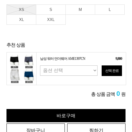
XS
S
M
L
XL
XXL
추천 상품
남성 워터 언더웨어 AME1397CN
9,800
선택 완료
0
총 상품 금액
원
바로구매
장바구니
찜하기