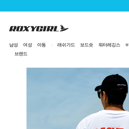
로고
남성
여성
아동
래쉬가드
보드숏
워터레깅스
브랜드