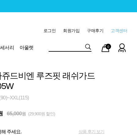
로그인
회원가입
구매후기
고객센터
마이
장바
악세서리
아울렛
0
페이
구니
쥬드비엔 루즈핏 래쉬가드
05W
0)~XXL(115)
원
65,000
원
(29,900원 할인)
상품 후기 보기
해 주세요.