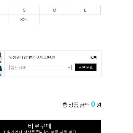
S
M
L
XXL
남성 워터 언더웨어 AME1397CN
9,800
선택 완료
0
총 상품 금액
원
바로구매
회원가입시 전상품 5% 할인쿠폰 자동 발급