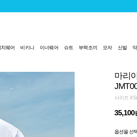
비치웨어
비키니
이너웨어
슈트
부력조끼
모자
신발
마리아
JMT0
사이즈 XS(9
35,100
옵션을 선택