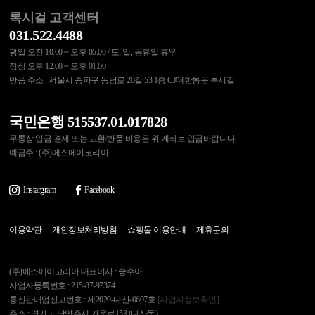
록시걸 고객센터
031.522.4488
평일 오전 10:00 ~ 오후 05:00 / 토, 일, 공휴일 휴무
점심 오후 12:00 ~ 오후 01:00
반품 주소 : 서울시 송파구 동남로 20길 53 1층 CJ대한통운 록시걸
국민은행 515537.01.017828
무통장 입금 결제 또는 교환/반품 비용은 위 계좌로 입금바랍니다.
예금주 : (주)에스에이코리아
Instargram
Facebook
이용약관
개인정보처리방침
쇼핑몰 이용안내
제휴문의
(주)에스에이코리아 대표이사 : 송수아
사업자등록번호 : 215-87-97374
통신판매업신고번호 : 제2020-다산-0607호
[사업자정보확인]
주소 : 경기도 남양주시 가운로153 (다산동)