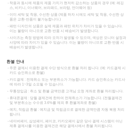
착용과 동시에 제품의 제품 가치가 현저히 감소하는 상품의 경우 (예: 레깅
스, 비키니, 이너웨어, 브라패드, 브라탑, 언더웨어 등)
이미 세탁 및 착용, 수선한 상품 (제품 하자 시에도 세탁 및 착용, 수선한 상
품은 교환·반품이 불가능합니다.)
패턴 디자인의 상품은 실제 제품과 패턴 위치가 차이가 있을 수 있습니다.
이는 불량이 아니므로 교환·반품 시 배송비가 발생합니다.
사이즈는 측정 방법에 따라 오차가 발생될 수 있으며, 색상은 모니터 설정과
사양에 따라 차이가 있을 수 있습니다. 이는 불량이 아니므로 교환·반품 시
배송비가 발생됩니다.
환불 안내
주문 결제시 이용한 결제 수단 방식으로 환불 처리 됩니다. (예: 카드결제 시
카드 승인취소로 환불)
카드결제 : 전체취소 또는 부분취소가 가능합니다. 카드 승인취소는 카드사
에 따라 1~3일 소요될 수 있습니다.
무통장입금 : 취소 및 환불 금액만큼 고객님 요청 계좌로 환불 처리됩니다.
휴대폰결제 : 당월 결제건에 한하여 전체취소가 가능합니다. (전월결제건
및 부분취소는 수수료 3.6%를 제외 후 환불계좌로 환불)
예치, 적립금 환불 : 예치금 및 적립금으로 결제한 금액만큼 자동 복원 처리
됩니다.
네이버페이, 삼성페이, 페이코, 카카오페이 같은 당사 결제 시스템이 아닌
제휴 결제사를 이용한 결제건은 해당 결제사에서 환불 처리됩니다.