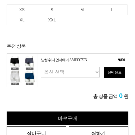
XS
S
M
L
XL
XXL
추천 상품
남성 워터 언더웨어 AME1397CN
9,800
선택 완료
0
총 상품 금액
원
바로구매
장바구니
찜하기