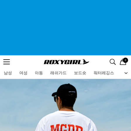
0
로고
메뉴
검색
메뉴
남성
여성
아동
래쉬가드
보드숏
워터레깅스
비치