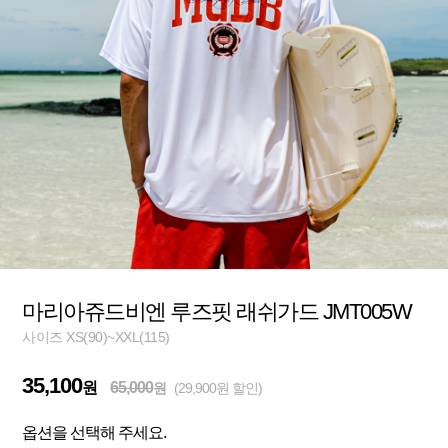
마리아쥬드비엔 루즈핏 래쉬가드 JMT005W
사이즈 XS(90)~XXL(115)
35,100
원
65,000
원
(29,900원 할인)
옵션을 선택해 주세요.