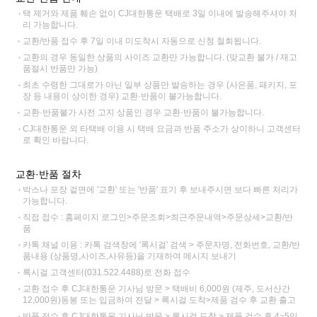
택 제거와 제품 훼손 없이 CJ대한통운 택배로 3일 이내에 발송해주셔야 처
리 가능합니다.
교환/반품 접수 후 7일 이내 미도착시 자동으로 신청 철회됩니다.
교환의 경우 동일한 상품의 사이즈 교환만 가능합니다. (맞교환 불가 / 재고
품절시 반품만 가능)
최초 수령한 그대로가 아닌 일부 상품만 발송하는 경우 (사은품, 패키지, 포
장 등 내용이 상이한 경우) 교환·반품이 불가능합니다.
교환·반품불가 사전 고지 상품인 경우 교환·반품이 불가능합니다.
CJ대한통운 외 타택배 이용 시 택배 요금과 반품 주소가 상이하니 고객센터
로 확인 바랍니다.
교환·반품 절차
박스나 포장 겉면에 '교환' 또는 '반품' 표기 후 보내주시면 보다 빠른 처리가
가능합니다.
직접 접수 : 홈페이지 로그인>주문조회>최근주문내역>주문상세>교환/반
품
카톡 채널 이용 : 카톡 검색창에 '록시걸' 검색 > 주문자명, 전화번호, 교환/반
품내용 (상품명,사이즈,사유등)을 기재하여 메시지 보내기
록시걸 고객센터(031.522.4488)로 전화 접수
교환 접수 후 CJ대한통운 기사님 방문 > 택배비 6,000원 (제주, 도서산간
12,000원)동봉 또는 입금하여 전달 > 록시걸 도착>제품 검수 후 교환 출고
반품 접수 후 CJ대한통운 기사님 방문 > 록시걸 도착 > 제품 검수 후 4~5일