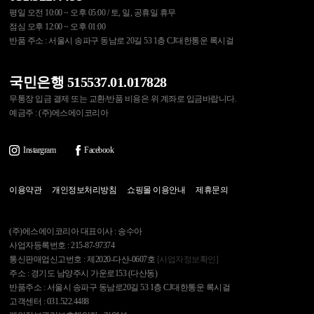
평일 오전 10:00 ~ 오후 05:00 / 토, 일, 공휴일 휴무
점심 오후 12:00 ~ 오후 01:00
반품 주소 : 서울시 송파구 동남로 20길 53 1층 CJ대한통운 록시걸
국민은행 515537.01.017828
무통장 입금 결제 또는 교환/반품 비용은 위 계좌로 입금바랍니다.
예금주 : (주)에스에이코리아
Instargram
Facebook
이용약관
개인정보처리방침
쇼핑몰 이용안내
제휴문의
(주)에스에이코리아 대표이사 : 송수아
사업자등록번호 : 215-87-97374
통신판매업신고번호 : 제2020-다산-0607호
[사업자정보확인]
주소 : 경기도 남양주시 가운로153 (다산동)
반품주소 : 서울시 송파구 동남로20길 53 1층 CJ대한통운 록시걸
고객센터 : 031.522.4488