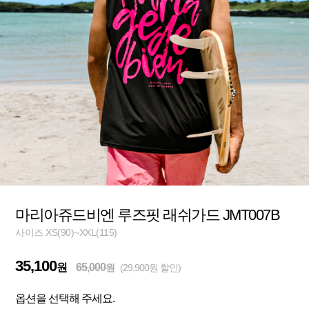
마리아쥬드비엔 루즈핏 래쉬가드 JMT007B
사이즈 XS(90)~XXL(115)
35,100
원
65,000
원
(29,900원 할인)
옵션을 선택해 주세요.