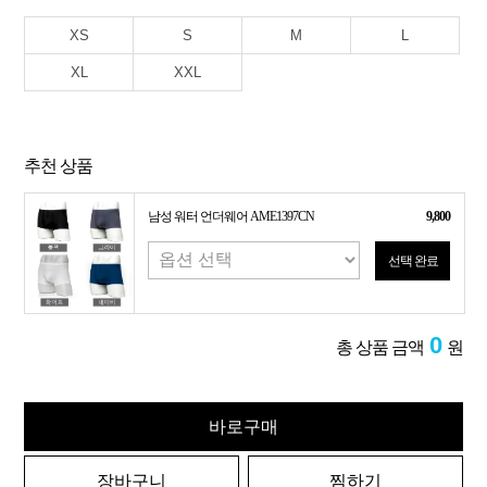
XS
S
M
L
XL
XXL
추천 상품
남성 워터 언더웨어 AME1397CN
9,800
선택 완료
0
총 상품 금액
원
바로구매
장바구니
찜하기