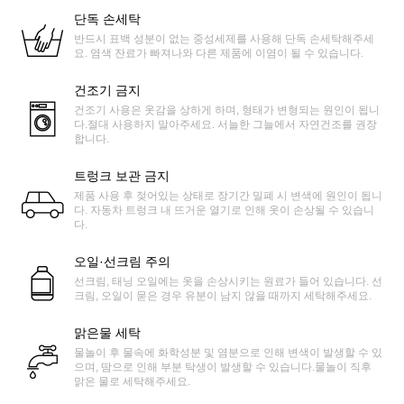
단독 손세탁
반드시 표백 성분이 없는 중성세제를 사용해 단독 손세탁해주세
요. 염색 잔료가 빠져나와 다른 제품에 이염이 될 수 있습니다.
건조기 금지
건조기 사용은 옷감을 상하게 하며, 형태가 변형되는 원인이 됩니
다.절대 사용하지 말아주세요. 서늘한 그늘에서 자연건조를 권장
합니다.
트렁크 보관 금지
제품 사용 후 젖어있는 상태로 장기간 밀폐 시 변색에 원인이 됩니
다. 자동차 트렁크 내 뜨거운 열기로 인해 옷이 손상될 수 있습니
다.
오일·선크림 주의
선크림, 태닝 오일에는 옷을 손상시키는 원료가 들어 있습니다. 선
크림, 오일이 묻은 경우 유분이 남지 않을 때까지 세탁해주세요.
맑은물 세탁
물놀이 후 물속에 화학성분 및 염분으로 인해 변색이 발생할 수 있
으며, 땀으로 인해 부분 탁생이 발생할 수 있습니다.물놀이 직후
맑은 물로 세탁해주세요.