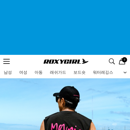
0
로고
메뉴
검색
메뉴
남성
여성
아동
래쉬가드
보드숏
워터레깅스
비치