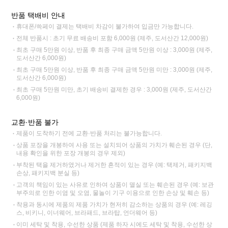
반품 택배비 안내
휴대폰/쓱페이 결제는 택배비 차감이 불가하여 입금만 가능합니다.
전체 반품시 : 초기 무료 배송비 포함 6,000원 (제주, 도서산간 12,000원)
최초 구매 5만원 이상, 반품 후 최종 구매 금액 5만원 이상 : 3,000원 (제주,
도서산간 6,000원)
최초 구매 5만원 이상, 반품 후 최종 구매 금액 5만원 미만 : 3,000원 (제주,
도서산간 6,000원)
최초 구매 5만원 미만, 초기 배송비 결제한 경우 : 3,000원 (제주, 도서산간
6,000원)
교환·반품 불가
제품이 도착하기 전에 교환·반품 처리는 불가능합니다.
상품 포장을 개봉하여 사용 또는 설치되어 상품의 가치가 훼손된 경우 (단,
내용 확인을 위한 포장 개봉의 경우 제외)
부착된 택을 제거하였거나 제거한 흔적이 있는 경우 (예: 택제거, 패키지백
손상, 패키지백 분실 등)
고객의 책임이 있는 사유로 인하여 상품이 멸실 또는 훼손된 경우 (예: 보관
부주의로 인한 이염 및 오염, 물놀이 기구 이용으로 인한 손상 및 훼손 등)
착용과 동시에 제품의 제품 가치가 현저히 감소하는 상품의 경우 (예: 레깅
스, 비키니, 이너웨어, 브라패드, 브라탑, 언더웨어 등)
이미 세탁 및 착용, 수선한 상품 (제품 하자 시에도 세탁 및 착용, 수선한 상