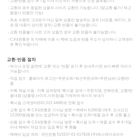
교환/반품 접수 후 7일 이내 미도착시 자동으로 신청 철회됩니다.
교환의 경우 동일한 상품의 사이즈 교환만 가능합니다. (맞교환 불가 / 재고
품절시 반품만 가능)
최초 수령한 그대로가 아닌 일부 상품만 발송하는 경우 (사은품, 패키지, 포
장 등 내용이 상이한 경우) 교환·반품이 불가능합니다.
교환·반품불가 사전 고지 상품인 경우 교환·반품이 불가능합니다.
CJ대한통운 외 타택배 이용 시 택배 요금과 반품 주소가 상이하니 고객센터
로 확인 바랍니다.
교환·반품 절차
박스나 포장 겉면에 '교환' 또는 '반품' 표기 후 보내주시면 보다 빠른 처리가
가능합니다.
직접 접수 : 홈페이지 로그인>주문조회>최근주문내역>주문상세>교환/반
품
카톡 채널 이용 : 카톡 검색창에 '록시걸' 검색 > 주문자명, 전화번호, 교환/반
품내용 (상품명,사이즈,사유등)을 기재하여 메시지 보내기
록시걸 고객센터(031.522.4488)로 전화 접수
교환 접수 후 CJ대한통운 기사님 방문 > 택배비 6,000원 (제주, 도서산간
12,000원)동봉 또는 입금하여 전달 > 록시걸 도착>제품 검수 후 교환 출고
반품 접수 후 CJ대한통운 기사님 방문 > 록시걸 도착 > 제품 검수 후 4~5일
이내 택배비 차감 또는 입금 확인 후 환불
택배비 입금 계좌 : 국민은행 515537-01-017828 (주)에스에이코리아