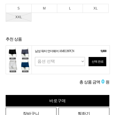
S
M
L
XL
XXL
추천 상품
남성 워터 언더웨어 AME1397CN
9,800
선택 완료
0
총 상품 금액
원
바로구매
장바구니
찜하기