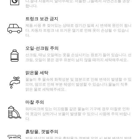
다.절대 사용하지 말아주세요. 서늘한 그늘에서 자연건조를 권장
합니다.
트렁크 보관 금지
제품 사용 후 젖어있는 상태로 장기간 밀폐 시 변색에 원인이 됩니
다. 자동차 트렁크 내 뜨거운 열기로 인해 옷이 손상될 수 있습니
다.
오일·선크림 주의
선크림, 태닝 오일에는 옷을 손상시키는 원료가 들어 있습니다. 선
크림, 오일이 묻은 경우 유분이 남지 않을 때까지 세탁해주세요.
맑은물 세탁
물놀이 후 물속에 화학성분 및 염분으로 인해 변색이 발생할 수 있
으며, 땀으로 인해 부분 탁생이 발생할 수 있습니다.물놀이 직후
맑은 물로 세탁해주세요.
마찰 주의
워터파크에 있는 미끄럼틀 같은 물놀이 기구에 경우 마찰로 인하
여 옷감이 상하거나 보풀이 발생할 수 있으니 사용에 주의 바랍니
다.
흙탕물, 갯벌주의
밝은 색상의 제품 경우 흙탕물과 갯벌에 오염 시 부분 변색이 발생