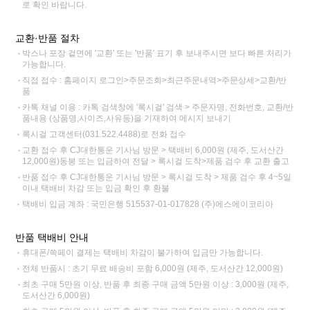
로 확인 바랍니다.
교환·반품 절차
박스나 포장 겉면에 '교환' 또는 '반품' 표기 후 보내주시면 보다 빠른 처리가
가능합니다.
직접 접수 : 홈페이지 로그인>주문조회>최근주문내역>주문상세>교환/반
품
카톡 채널 이용 : 카톡 검색창에 '록시걸' 검색 > 주문자명, 전화번호, 교환/반
품내용 (상품명,사이즈,사유등)을 기재하여 메시지 보내기
록시걸 고객센터(031.522.4488)로 전화 접수
교환 접수 후 CJ대한통운 기사님 방문 > 택배비 6,000원 (제주, 도서산간
12,000원)동봉 또는 입금하여 전달 > 록시걸 도착>제품 검수 후 교환 출고
반품 접수 후 CJ대한통운 기사님 방문 > 록시걸 도착 > 제품 검수 후 4~5일
이내 택배비 차감 또는 입금 확인 후 환불
택배비 입금 계좌 : 국민은행 515537-01-017828 (주)에스에이코리아
반품 택배비 안내
휴대폰/쓱페이 결제는 택배비 차감이 불가하여 입금만 가능합니다.
전체 반품시 : 초기 무료 배송비 포함 6,000원 (제주, 도서산간 12,000원)
최초 구매 5만원 이상, 반품 후 최종 구매 금액 5만원 이상 : 3,000원 (제주,
도서산간 6,000원)