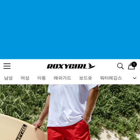
0
로고
메뉴
검색
메뉴
남성
여성
아동
래쉬가드
보드숏
워터레깅스
비치