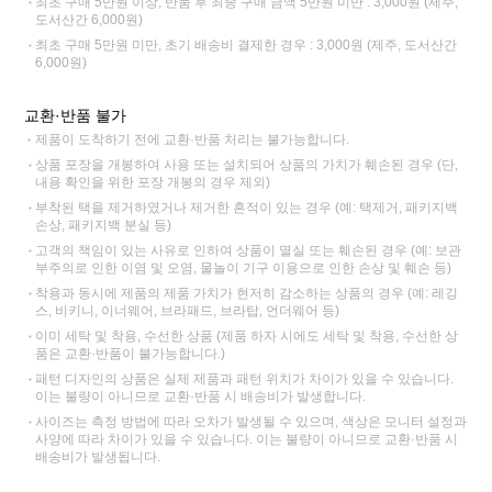
최초 구매 5만원 이상, 반품 후 최종 구매 금액 5만원 미만 : 3,000원 (제주,
도서산간 6,000원)
최초 구매 5만원 미만, 초기 배송비 결제한 경우 : 3,000원 (제주, 도서산간
6,000원)
교환·반품 불가
제품이 도착하기 전에 교환·반품 처리는 불가능합니다.
상품 포장을 개봉하여 사용 또는 설치되어 상품의 가치가 훼손된 경우 (단,
내용 확인을 위한 포장 개봉의 경우 제외)
부착된 택을 제거하였거나 제거한 흔적이 있는 경우 (예: 택제거, 패키지백
손상, 패키지백 분실 등)
고객의 책임이 있는 사유로 인하여 상품이 멸실 또는 훼손된 경우 (예: 보관
부주의로 인한 이염 및 오염, 물놀이 기구 이용으로 인한 손상 및 훼손 등)
착용과 동시에 제품의 제품 가치가 현저히 감소하는 상품의 경우 (예: 레깅
스, 비키니, 이너웨어, 브라패드, 브라탑, 언더웨어 등)
이미 세탁 및 착용, 수선한 상품 (제품 하자 시에도 세탁 및 착용, 수선한 상
품은 교환·반품이 불가능합니다.)
패턴 디자인의 상품은 실제 제품과 패턴 위치가 차이가 있을 수 있습니다.
이는 불량이 아니므로 교환·반품 시 배송비가 발생합니다.
사이즈는 측정 방법에 따라 오차가 발생될 수 있으며, 색상은 모니터 설정과
사양에 따라 차이가 있을 수 있습니다. 이는 불량이 아니므로 교환·반품 시
배송비가 발생됩니다.