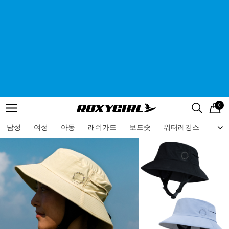
0
로고
메뉴
검색
메뉴
남성
여성
아동
래쉬가드
보드숏
워터레깅스
비치