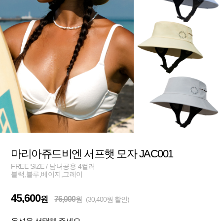
마리아쥬드비엔 서프햇 모자 JAC001
FREE SIZE / 남녀공용 4컬러
블랙,블루,베이지,그레이
45,600
원
76,000
원
(30,400원 할인)